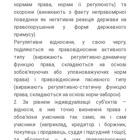
нормам права, норми її регулюють) та
охоронні (виникають з факту неправомірної
поведінки як негативна реакція держави на
правопорушення у формі державного
примусу).
Регулятивні відносини, у свою чергу,
поділяються на правовідносини активного
типу (виражають регулятивно-динамічну
функцію права, складаються на основі
зобов'язуючих або уповноважуючих норм
права) і правовідносини пасивного типу
(виражають регулятивно-статичну функцію
права, складаються на основі норм-заборон).
2. За рівнем індивідуалізації суб'єктів —
відносні, в них точно визначені права і
обов'язки учасників так само, як і самі
учасники (наприклад, кредитор і боржник,
покупець і продавець, суддя і підсудний тощо),
та абсолютні — в цих правовідносинах