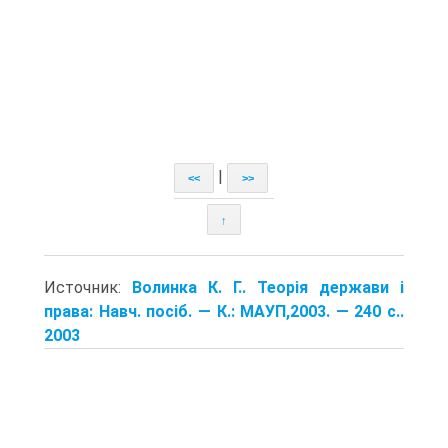
|
<<
>>
↑
Источник:
Волинка К. Г.. Теорія держави і
права: Навч. посіб. — К.: МАУП,2003. — 240 с..
2003