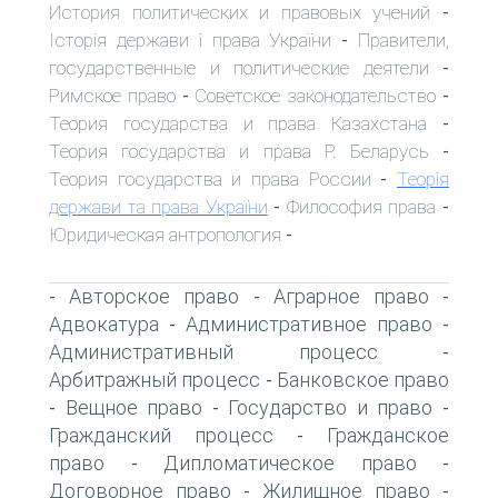
История политических и правовых учений
-
Історія держави і права України
Правители,
-
государственные и политические деятели
-
Римское право
Советское законодательство
-
-
Теория государства и права Казахстана
-
Теория государства и права Р. Беларусь
-
Теория государства и права России
Теорія
-
держави та права України
Философия права
-
-
Юридическая антропология
-
Авторское право
Аграрное право
-
-
-
Адвокатура
Административное право
-
-
Административный процесс
-
Арбитражный процесс
Банковское право
-
Вещное право
Государство и право
-
-
-
Гражданский процесс
Гражданское
-
право
Дипломатическое право
-
-
Договорное право
Жилищное право
-
-