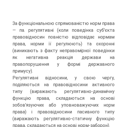
За функціональною спрямованістю норм права
— па. регулятивні (коли поведінка суб'єкта
правовідносин повністю відповідає нормам
права, норми її регулюють) та охоронні
(виникають з факту неправомірної поведінки
як негативна реакція держави на
правопорушення у формі державного
примусу).
Регулятивні відносини, у свою чергу,
поділяються на правовідносини активного
типу (виражають регулятивно-динамічну
функцію права, складаються на основі
зобов'язуючих або уповноважуючих норм
права) і правовідносини пасивного типу
(виражають регулятивно-статичну функцію
права, складаються на основі норм-заборон).