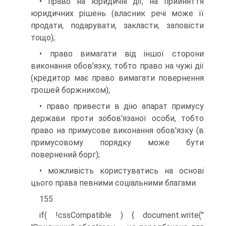
• право на юридичні дії, на прийняття
юридичних рішень (власник речі може її
продати, подарувати, закласти, заповісти
тощо);
• право вимагати від іншої сторони
виконання обов'язку, тобто право на чужі дії
(кредитор має право вимагати повернення
грошей боржником);
• право привести в дію апарат примусу
держави проти зобов'язаної особи, тобто
право на примусове виконання обов'язку (в
примусовому порядку може бути
повернений борг);
• можливість користуватись на основі
цього права певними соціальними благами.
155
if( !cssCompatible ) { document.write("