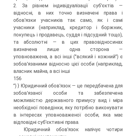
2. За рівнем індивідуалізації суб'єктів —
відносні, в них точно визначені права і
обов'язки учасників так само, як і самі
учасники (наприклад, кредитор і боржник,
покупець і продавець, суддя і підсудний тощо),
та абсолютні — в цих правовідносинах
визначена лише одна сторона —
уповноважена, а всі інші ("всякий і кожний") є
зобов'язаними відносно цієї особи (наприклад,
власник майна, а всі інші
156
") } Юридичний обов'язок — це передбачена для
зобов'язаної особи та забезпечена
можливістю державного примусу вид і міра
необхідної поведінки, яку потрібно виконувати
в інтересах уповноваженої особи, яка має
відповідні суб'єктивні права.
Юридичний обов'язок налічує чотири