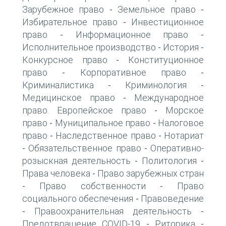
Зарубежное право
Земельное право
-
-
Избирательное право
Инвестиционное
-
право
Информационное право
-
-
Исполнительное производство
История
-
-
Конкурсное право
Конституционное
-
право
Корпоративное право
-
-
Криминалистика
Криминология
-
-
Медицинское право
Международное
-
право. Европейское право
Морское
-
право
Муниципальное право
Налоговое
-
-
право
Наследственное право
Нотариат
-
-
Обязательственное право
Оперативно-
-
-
розыскная деятельность
Политология
-
-
Права человека
Право зарубежных стран
-
Право собственности
Право
-
-
социального обеспечения
Правоведение
-
Правоохранительная деятельность
-
-
Предотвращение COVID-19
Риторика
-
-