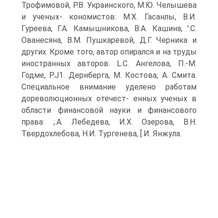
Трофимовой, Р.В. Украинского, М.Ю. Челышева
и ученых- кономистов: М.Х. Гасанлы, В.И.
Гуреева, Г.А. Камышникова, В.А. Кашина, '.С.
Ованесяна, В.М. Пушкаревой, Д.Г. Черника и
других. Кроме того, автор опирался и на труды
иностранных авторов: L.C. Ангелова, П.-М.
Годме, P.J1. Дернберга, М. Костова, А. Смита.
Специальное внимание уделено работам
дореволюционных отечест- енных ученых в
области финансовой науки и финансового
права: ;.А. Лебедева, И.Х. Озерова, В.Н.
Твердохлебова, Н.И. Тургенева, [.И. Янжула.