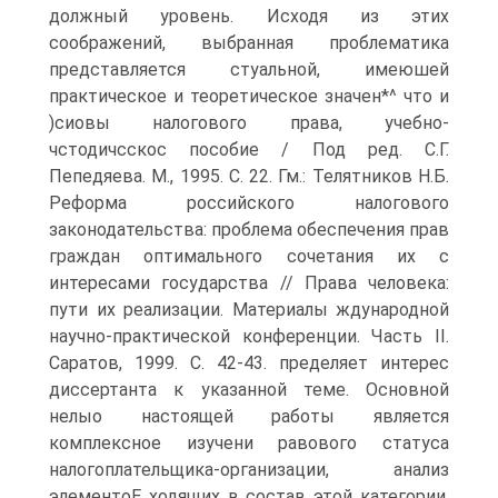
должный уровень. Исходя из этих
соображений, выбранная проблематика
представляется стуальной, имеюшей
практическое и теоретическое значен*^ что и
)сиовы налогового права, учебно-
чстодичсскос пособие / Под ред. С.Г.
Пепедяева. М., 1995. С. 22. Гм.: Телятников Н.Б.
Реформа российского налогового
законодательства: проблема обеспечения прав
граждан оптимального сочетания их с
интересами государства // Права человека:
пути их реализации. Материалы ждународной
научно-практической конференции. Часть II.
Саратов, 1999. С. 42-43. пределяет интерес
диссертанта к указанной теме. Основной
нелыо настоящей работы является
комплексное изучени равового статуса
налогоплательщика-организации, анализ
элементоЕ ходящих в состав этой категории,