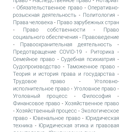
право
Наследственное право
Нотариат
-
-
Обязательственное право
Оперативно-
-
-
розыскная деятельность
Политология
-
-
Права человека
Право зарубежных стран
-
Право собственности
Право
-
-
социального обеспечения
Правоведение
-
Правоохранительная деятельность
-
-
Предотвращение COVID-19
Риторика
-
-
Семейное право
Судебная психиатрия
-
-
Судопроизводство
Таможенное право
-
-
Теория и история права и государства
-
Трудовое право
Уголовно-
-
исполнительное право
Уголовное право
-
-
Уголовный процесс
Философия
-
-
Финансовое право
Хозяйственное право
-
Хозяйственный процесс
Экологическое
-
-
право
Ювенальное право
Юридическая
-
-
техника
Юридическая этика и правовая
-