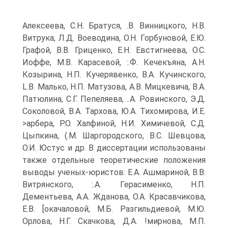
Алексеева, С.Н. Братуся, .В. Винницкого, Н.В.
Витрука, Л.Д. Воеводина, О.Н. Горбуновой, Е.Ю.
Графой, В.В. Гриценко, Е.Н. Евстигнеева, О.С.
Иоффе, М.В. Карасевой, :.Ф. Кечекъяна, А.Н.
Козырина, Н.П. Кучерявенко, В.А. Кучинского,
L.B. Малько, Н.П. Матузова, А.В. Мицкевича, В.А.
Патюлина, С.Г. Пепеляева, ..А. Ровинского, Э.Д.
Соколовой, В.А. Тархова, Ю.А. Тихомирова, И.Е.
>арбера, P.O. Халфиной, Н.И. Химичевой, С.Д.
Цыпкина, (.М. Шаргородского, B.C. Шевцова,
О.И. Юстус и др. В диссертации использованы
также отдельные теоретические положения
выводы ученых-юристов: Е.А. Ашмариной, В.В.
Витрянского, :.А. Герасименко, Н.П.
Дементьева, А.А. Жданова, О.А. Красавчикова,
Е.В. [окачаловой, М.Б. Разгильдиевой, М.Ю.
Орлова, Н.Г. Скачкова, Д.А. !мирнова, М.П.