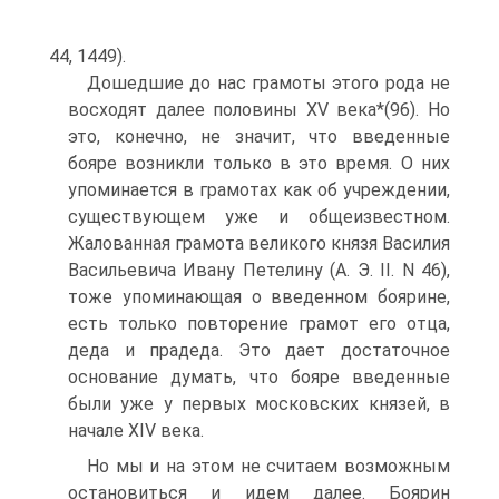
44, 1449).
Дошедшие до нас грамоты этого рода не
восходят далее половины XV века*(96). Но
это, конечно, не значит, что введенные
бояре возникли только в это время. О них
упоминается в грамотах как об учреждении,
существующем уже и общеизвестном.
Жалованная грамота великого князя Василия
Васильевича Ивану Петелину (А. Э. II. N 46),
тоже упоминающая о введенном боярине,
есть только повторение грамот его отца,
деда и прадеда. Это дает достаточное
основание думать, что бояре введенные
были уже у первых московских князей, в
начале XIV века.
Но мы и на этом не считаем возможным
остановиться и идем далее. Боярин