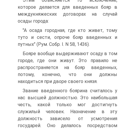
Этим объясняется то исключение,
которое делается для введенных бояр в
междукняжеских договорах на случай
осады города:
"А осада городная, где кто живет, тому
туто и сести, опроче бояр введенных и
путных" (Рум. Собр. I. N 58, 1436).
Бояре вообще выдерживают осаду в том
городе, где они живут. Это правило не
распространяется на бояр введенных,
потому, конечно, что они должны
находиться при дворе своего князя.
Звание введенного боярина считалось у
нас высшей должностью. Это наибольшая
честь, какой только мог достигнуть
служилый человек. Назначение в эту
должность зависело от усмотрения
государей. Оно делалось посредством