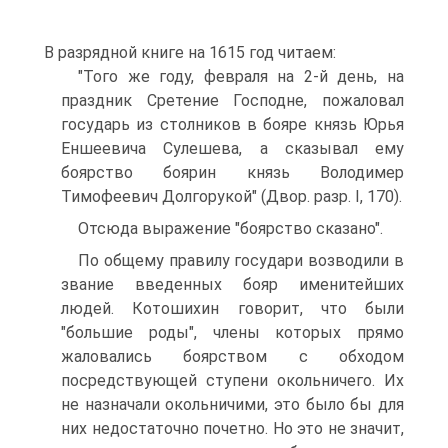
В разрядной книге на 1615 год читаем:
"Того же году, февраля на 2-й день, на
праздник Сретение Господне, пожаловал
государь из столников в бояре князь Юрья
Еншеевича Сулешева, а сказывал ему
боярство боярин князь Володимер
Тимофеевич Долгорукой" (Двор. разр. I, 170).
Отсюда выражение "боярство сказано".
По общему правилу государи возводили в
звание введенных бояр именитейших
людей. Котошихин говорит, что были
"большие роды", члены которых прямо
жаловались боярством с обходом
посредствующей ступени окольничего. Их
не назначали окольничими, это было бы для
них недостаточно почетно. Но это не значит,