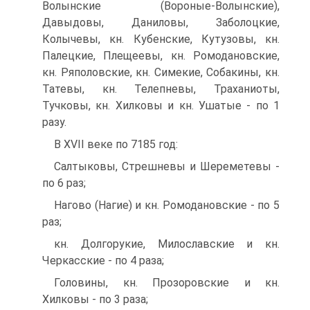
Волынские (Вороные-Волынские),
Давыдовы, Даниловы, Заболоцкие,
Колычевы, кн. Кубенские, Кутузовы, кн.
Палецкие, Плещеевы, кн. Ромодановские,
кн. Ряполовские, кн. Симекие, Собакины, кн.
Татевы, кн. Телепневы, Траханиоты,
Тучковы, кн. Хилковы и кн. Ушатые - по 1
разу.
В XVII веке по 7185 год:
Салтыковы, Стрешневы и Шереметевы -
по 6 раз;
Нагово (Нагие) и кн. Ромодановские - по 5
раз;
кн. Долгорукие, Милославские и кн.
Черкасские - по 4 раза;
Головины, кн. Прозоровские и кн.
Хилковы - по 3 раза;