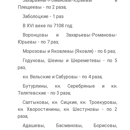
Захарьины-Романовы-Юрьевы и
Плещеевы - по 2 раза;
Заболоцкие - 1 раз.
В XVI веке по 7108 год:
Воронцовы и Захарьевы-Романовы-
Юрьевы - по 7 раз;
Морозовы и Яковлевы (Яковля) - по 6 раз;
Годуновы, Шеины и Шереметевы - по 5
раз;
кн. Вельские и Сабуровы - по 4 раза;
Бутурлины, кн. Серебряные и кн.
Телятевские - по 3 раза;
Салтыковы, кн. Сицкие, кн. Троекуровы,
кн. Хворостинины, кн. Шестуновы - по 2
раза;
Адашевы, Басмановы, Борисовы,