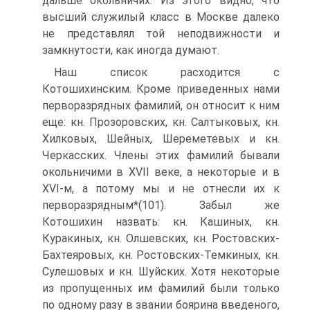
дальше окольничих. Из этого видно, что
высший служилый класс в Москве далеко
не представлял той неподвижности и
замкнутости, как иногда думают.
Наш список расходится с
Котошихинским. Кроме приведенных нами
перворазрядных фамилий, он относит к ним
еще: кн. Прозоровских, кн. Салтыковых, кн.
Хилковых, Шейных, Шереметевых и кн.
Черкасских. Члены этих фамилий бывали
окольничими в XVII веке, а некоторые и в
XVI-м, а потому мы и не отнесли их к
перворазрядным*(101). Забыл же
Котошихин назвать: кн. Кашиных, кн.
Куракиных, кн. Олшевских, кн. Ростовских-
Бахтеяровых, кн. Ростовских-Темкиных, кн.
Сулешовых и кн. Шуйских. Хотя некоторые
из пропущенных им фамилий были только
по одному разу в звании боярина введеного,