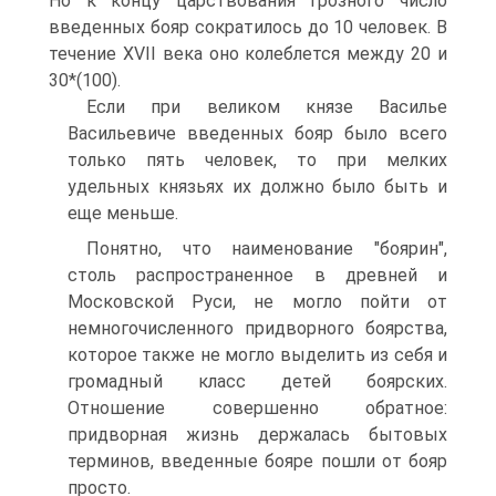
Но к концу царствования Грозного число
введенных бояр сократилось до 10 человек. В
течение XVII века оно колеблется между 20 и
30*(100).
Если при великом князе Василье
Васильевиче введенных бояр было всего
только пять человек, то при мелких
удельных князьях их должно было быть и
еще меньше.
Понятно, что наименование "боярин",
столь распространенное в древней и
Московской Руси, не могло пойти от
немногочисленного придворного боярства,
которое также не могло выделить из себя и
громадный класс детей боярских.
Отношение совершенно обратное:
придворная жизнь держалась бытовых
терминов, введенные бояре пошли от бояр
просто.