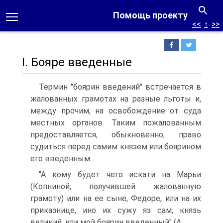
Помощь проекту
<<
↑
>>
I. Бояре введенные
Термин "боярин введений" встречается в
жалованных грамотах на разные льготы и,
между прочим, на освобождение от суда
местных органов. Таким пожалованным
предоставляется, обыкновенно, право
судиться перед самим князем или боярином
его введенным:
"А кому будет чего искати на Марьи
(Копниной, получившей жалованную
грамоту) или на ее сыне, Федоре, или на их
приказнице, ино их сужу яз сам, князь
великий, или мой боярин введенный" (А.