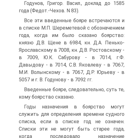
Годунов, Григор. Васил., доклад до 1585
года (Федот.-Чехов. N 83).
Все эти введенные бояре встречаются и
в списке М.П. Шереметевой с обозначением
года, когда им было сказано боярство:
князю Д.В. Щене в 6984, кн. Д.А. Пенько-
Ярославскому в 7008, кн. Д.В. Ростовскому -
в 7009, Ю.К. Сабурову - в 7014, г.Ф.
Давыдову - в 7014, С.В. Яковлеву - в 7067,
М.И. Волынскому - в 7067, Д.Р. Юрьеву - в
5057 и г. В. Годунову - в 7092 гг.
Введенные бояре, следовательно, суть те,
кому боярство сказано.
Годы назначения в боярство могут
служить для определения времени судного
списка, если в списке год не означен.
Списки эти не могут быть старее года,
когда последовало назначение