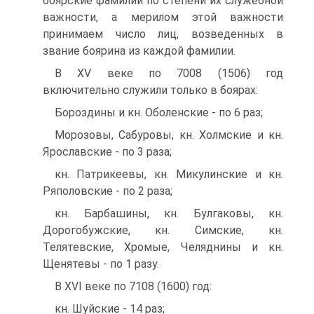
боярские фамилии по степени их служебной
важности, а мерилом этой важности
принимаем число лиц, возведенных в
звание боярина из каждой фамилии.
В XV веке по 7008 (1506) год
включительно служили только в боярах:
Бороздины и кн. Оболенские - по 6 раз;
Морозовы, Сабуровы, кн. Холмские и кн.
Ярославские - по 3 раза;
кн. Патрикеевы, кн. Микулинские и кн.
Ряполовские - по 2 раза;
кн. Барбашины, кн. Булгаковы, кн.
Дорогобужские, кн. Симские, кн.
Телятевские, Хромые, Челяднины и кн.
Щенятевы - по 1 разу.
В XVI веке по 7108 (1600) год:
кн. Шуйские - 14 раз;