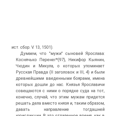
ист. сбор. V. 13, 1501).
Думаем, что "мужи" сыновей Ярослава:
Коснячько Перенег*(97), Никифор Кыянин,
Чюдин и Микула, о которых упоминает
Русская Правда (II заголовок и III, 4) и были
древнейшими введенными боярами, имена
которых дошли до нас. Князья Ярославичи
совещаются с ними о порядке суда на тот,
конечно, случай, что этим мужам придется
решать дела вместо князя и, таким образом,
давать направление тогдашней
юрисдикции. В это отдаленное время, как в