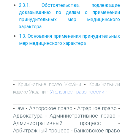
2.3.1. Обстоятельства, подлежащие
доказыванию по делам о применении
принудительных мер медицинского
характера
1.3. Основания применения принудительных
мер медицинского характера
Кримінальне право України
Кримінальний
-
-
кодекс України
Уголовное право России
-
-
law
Авторское право
Аграрное право
-
-
-
-
Адвокатура
Административное право
-
-
Административный процесс
-
Арбитражный процесс
Банковское право
-