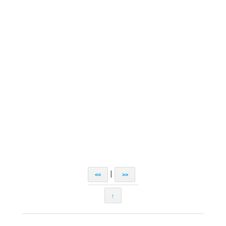
|
<<
>>
↑