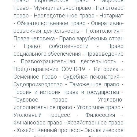
право. Европейское право
Морское
-
право
Муниципальное право
Налоговое
-
-
право
Наследственное право
Нотариат
-
-
Обязательственное право
Оперативно-
-
-
розыскная деятельность
Политология
-
-
Права человека
Право зарубежных стран
-
Право собственности
Право
-
-
социального обеспечения
Правоведение
-
Правоохранительная деятельность
-
-
Предотвращение COVID-19
Риторика
-
-
Семейное право
Судебная психиатрия
-
-
Судопроизводство
Таможенное право
-
-
Теория и история права и государства
-
Трудовое право
Уголовно-
-
исполнительное право
Уголовное право
-
-
Уголовный процесс
Философия
-
-
Финансовое право
Хозяйственное право
-
Хозяйственный процесс
Экологическое
-
-