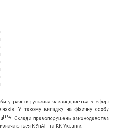
5
о
я
и
а
я
і
и
и
я
оби у разі порушення законодавства у сфері
’язків. У такому випадку на фізичну особу
[154]
ни
. Склади правопорушень законодавства
 визначаються КУпАП та KK України.