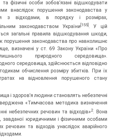
і та фізичні особи зобов’язані відшкодувати
ими внаслідок порушення законодавства у
я з відходами, в порядку і розмірах,
[155]
ільним законодавством України
. У цій
ься загальні правила відшкодування шкоди,
док порушення законодавства про навколишнє
ще, визначені у ст. 69 Закону України «Про
лишнього природного середовища».
одного середовища, здійснюється відповідно
одикам обчислення розміру збитків. При їх
тратах на відновлення порушеного стану
ща і здоров’я людини становлять небезпечні
атверджена «Тимчасова методика визначення
2
нні небезпечних речовин та відходів»
. Вона
и, завданої юридичними і фізичними особами
х речовин та відходів унаслідок аварійного
ідходами.