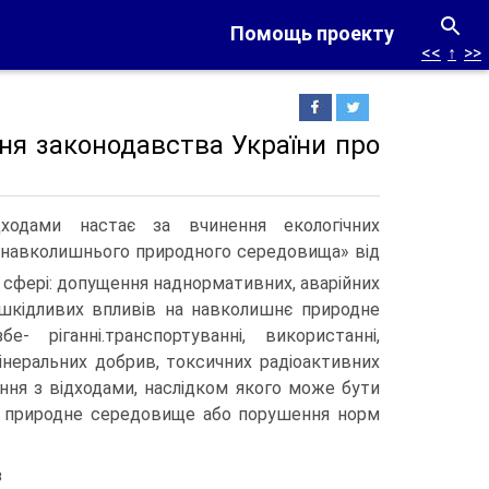
Помощь проекту
<<
↑
>>
ня законодавства України про
ходами настає за вчинення екологічних
у навколишнього природного середовища» від
 сфері: допущення наднормативних, аварійних
 шкідливих впливів на навколишнє природне
 ріганні.транспортуванні, використанні,
мінеральних добрив, токсичних радіоактивних
ння з відходами, наслідком якого може бути
є природне середовище або порушення норм
з