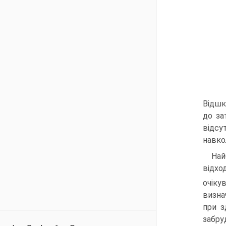
Відшк
до за
відс
навко
Най
відхо
очіку
визна
при з
забру