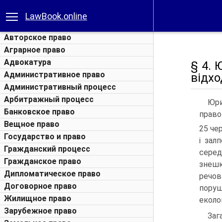
LawBook.online
Авторское право
Аграрное право
Адвокатура
§ 4. 
Административное право
відхо
Административный процесс
Арбитражный процесс
Юри
Банковское право
право
Вещное право
25 че
Государство и право
і зал
Гражданский процесс
серед
Гражданское право
знешк
Дипломатическое право
речов
Договорное право
поруш
Жилищное право
еколо
Зарубежное право
Заг