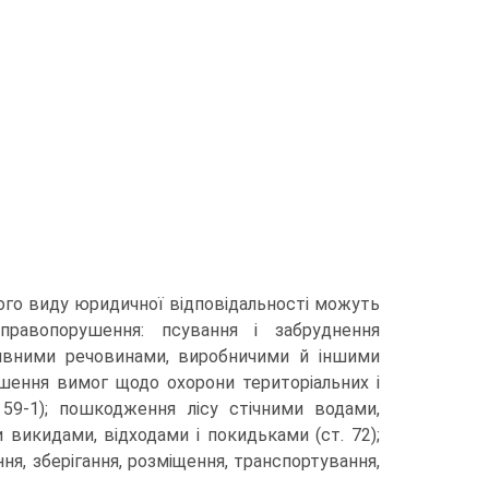
ого виду юридичної відповідальності можуть
правопорушення: псування і забруднення
ктивними речовинами, виробничими й іншими
рушення вимог щодо охорони територіальних і
 59-1); пошкодження лісу стічними водами,
викидами, відходами і покидьками (ст. 72);
ння, зберігання, розміщення, транспортування,