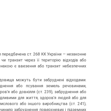
и передбачена ст. 268 KK України — незаконне
 чи транзит через її територію відходів або
знакою є ввезення або транзит небезпечних
едовища можуть бути забруднені відходами.
уднення або псування земель речовинами,
в’я або довкілля (ст. 239); забруднення або
дливими для життя, здоров’я людей або для
ислового або іншого виробництва (ст. 241);
ичинило забруднення поверхневих і підземних