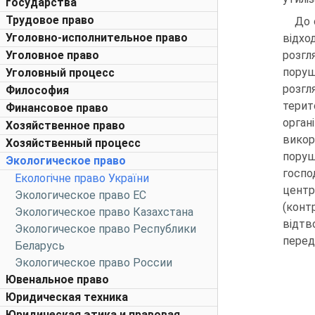
государства
Трудовое право
До 
Уголовно-исполнительное право
відхо
Уголовное право
розгл
поруш
Уголовный процесс
розгл
Философия
терит
Финансовое право
орган
Хозяйственное право
викор
Хозяйственный процесс
поруш
Экологическое право
госпо
Екологічне право України
центр
Экологическое право ЕС
(кон
Экологическое право Казахстана
відтв
Экологическое право Республики
передб
Беларусь
Экологическое право России
Ювенальное право
Юридическая техника
Юридическая этика и правовая