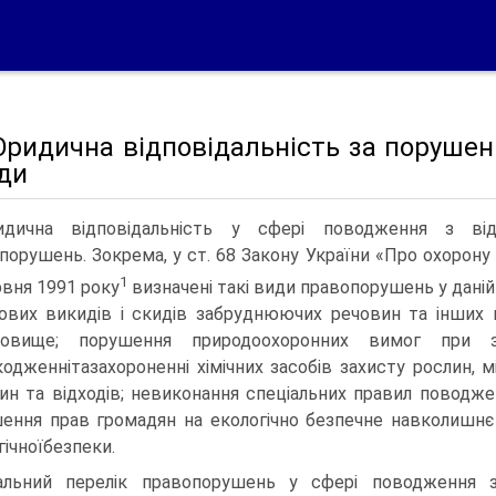
Юридична відповідальність за порушен
ди
дична відповідальність у сфері поводження з від
порушень. Зокрема, у ст. 68 Закону України «Про охорон
1
рвня 1991 року
визначені такі види правопорушень у даній
пових викидів і скидів забруднюючих речовин та інших
овище; порушення природоохоронних вимог при збе-
одженнітазахороненні хімічних засобів захисту рослин, 
ин та відходів; невиконання спеціальних правил поводже
ення прав громадян на екологічно безпечне навколишн
гічноїбезпеки.
альний перелік правопорушень у сфері поводження 