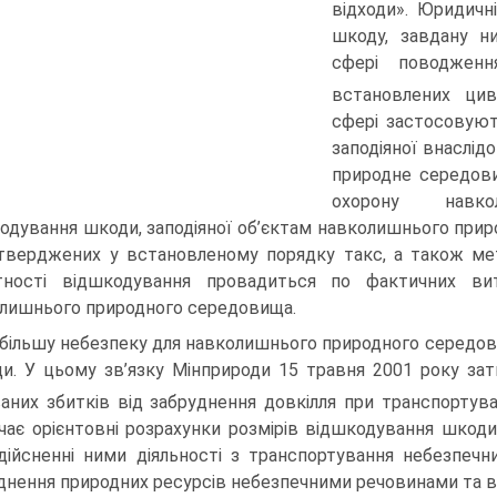
відходи». Юридичн
шкоду, завдану н
сфері поводженн
встановлених цив
сфері застосовуют
заподіяної внаслі
природне середови
охорону навко
одування шкоди, заподіяної об’єктам навколишнього прир
тверджених у встановленому порядку такс, а також мет
утності відшкодування провадиться по фактичних ви
лишнього природного середовища.
більшу небезпеку для навколишнього природного середови
ди. У цьому зв’язку Мінприроди 15 травня 2001 року з
ваних збитків від забруднення довкілля при транспортува
чає орієнтовні розрахунки розмірів відшкодування шкод
дійсненні ними діяльності з транспортування небезпечни
днення природних ресурсів небезпечними речовинами та в