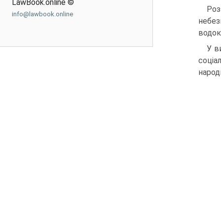
LawBook.online ©
Роз
info@lawbook.online
небез
водок
У в
соціа
народ