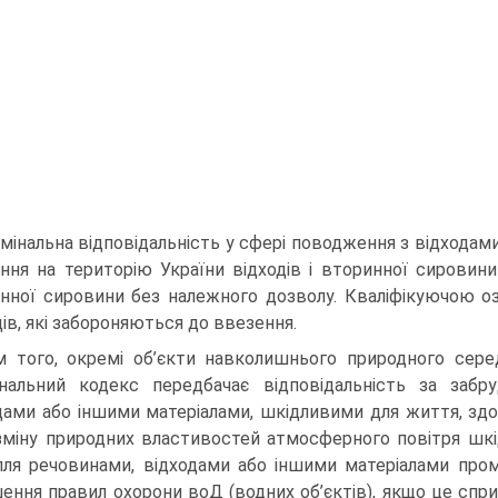
мінальна відповідальність у сфері поводження з відходам
ння на територію України відходів і вторинної сировини
нної сировини без належного дозволу. Кваліфікуючою о
дів, які забороняються до ввезення.
м того, окремі об’єкти навколишнього природного сер
нальний кодекс передбачає відповідальність за забр
дами або іншими матеріалами, шкідливими для життя, здоро
зміну природних властивостей атмосферного повітря шкі
лля речовинами, відходами або іншими матеріалами пром
ення правил охорони воД (водних об’єктів), якщо це спр