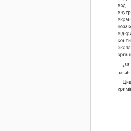
вод і
внутр
Украї
незак
відкр
конти
експл
орган
їд
в
загиб
Цив
кримі