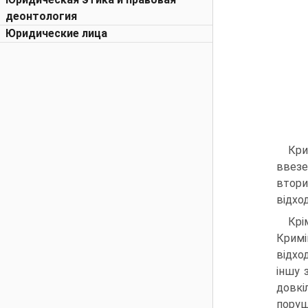
деонтология
Юридические лица
Кри
ввезе
втори
відхо
Крі
Кримі
відхо
іншу 
довкі
поруш