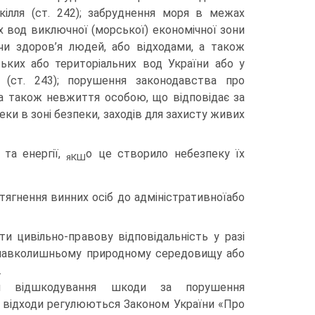
кілля (ст. 242); забруднення моря в межах
х вод виключної (морської) економічної зони
чи здоров’я людей, або відходами, а також
ьких або територіальних вод України або у
в (ст. 243); порушення законодавства про
 а також невжиття особою, що відповідає за
ки в зоні безпеки, заходів для захисту живих
 та енергії,
о це створило небезпеку їх
яКШ
тягнення винних осіб до адміністративноїабо
ти цивільно-правову відповідальність у разі
 навколишньому природному середовищу або
.
ди відшкодування шкоди за порушення
 відходи регулюються Законом України «Про