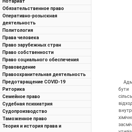
Нотариат
Обязательственное право
Оперативно-розыскная
деятельность
Политология
Права человека
Право зарубежных стран
Право собственности
Право социального обеспечения
Правоведение
Правоохранительная деятельность
Предотвращение COVID-19
Адм
Риторика
бути
сільс
Семейное право
відхо
Судебная психиатрия
внутр
Судопроизводство
хіміч
Таможенное право
засмі
Теория и история права и
утиліз