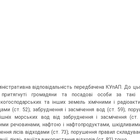
іністративна відповідальність передбачена КУпАП. До ць
 притягнуті громадяни та посадові особи за такі 
ькогосподарських та інших земель хімічними і радіоа
дами (ст. 52); забруднення і засмічення вод (ст. 59); по
ішніх морських вод від забруднення і засмічення (ст.
ними речовинами, нафтою і нафтопродуктами, шкідливими 
чення лісів відходами (ст. 73); порушення правил складува
ації, лікві- даціїта використання відходів (ст. 82) тощо.