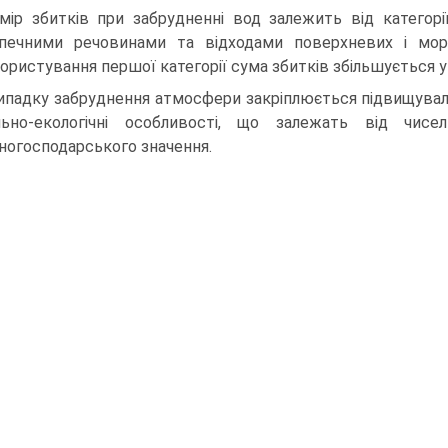
мір збитків при забрудненні вод залежить від категорії
печними речовинами та відходами поверхневих і морс
ористування першої категорії сума збитків збільшується у
ипадку забруднення атмосфери закріплюється підвищуваль
льно-екологічні особливості, що залежать від чисе
ногосподарського значення.