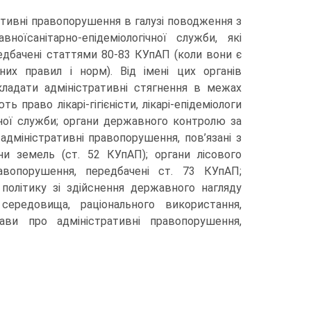
ативні правопорушення в галузі поводження з
ноїсанітарно-епідеміологічної служби, які
едбачені статтями 80-83 КУпАП (коли вони є
чних правил і норм). Від імені цих органів
кладати адміністративні стягнення в межах
 право лікарі-гігієністи, лікарі-епідеміологи
ічної служби; органи державного контролю за
міністративні правопорушення, пов’язані з
и земель (ст. 52 КУпАП); органи лісового
авопорушення, передбачені ст. 73 КУпАП;
політику зі здійснення державного нагляду
ередовища, раціонального використання,
ави про адміністративні правопорушення,