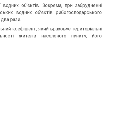
 водних об’єктів. Зокрема, при забрудненні
ьких водних об’єктів рибогосподарського
 два рази.
ний коефіцієнт, який враховує територіальні
льності жителів населеного пункту, його