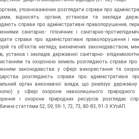
органів, уповноважених розглядати справи про адміністр
дами, відносять: органи, установи та заклади держав
ядають справи про адміністративні правопорушення, пер
еннями санітарно- гігієнічних і санітарно-протиепідемі
ядати справи про адміністративні правопорушення і на
орій та об’єктів нагляду, визначених законодавством, мають
ів, установ і закладів державної санітарно- епідеміолог
истанням та охороною земель розглядають справи про ад
енням законодавства у сфері використання та охорон
дарства розглядають справи про адміністративні пр
альний орган виконавчої влади, що реалізує державну 
тролю) у сфері охорони навколишнього природного с
орення і охорони природних ресурсів розглядає спр
ачені статтями 52, 59, 59-1, 72, 73, 80-83, 91-3 КУпАП.