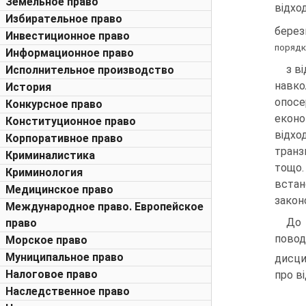
Земельное право
відхо
Избирательное право
берез
Инвестиционное право
порядк
Информационное право
з в
Исполнительное производство
навк
История
опосе
Конкурсное право
еконо
Конституционное право
відхо
Корпоративное право
транз
Криминалистика
тощо.
Криминология
вста
Медицинское право
закон
Международное право. Европейское
До 
право
повод
Морское право
Муниципальное право
дисци
Налоговое право
про в
Наследственное право