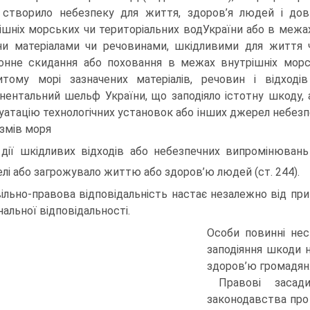
 створило небезпеку для життя, здоров’я людей і дов
ішніх морських чи територіальних водУкраїни або в межа
ни матеріалами чи речовинами, шкідливими для життя 
онне скидання або поховання в межах внутрішніх морс
итому морі зазначених матеріалів, речовин і відході
нентальний шельф України, що заподіяло істотну шкоду,
уатацію технологічних установок або інших джерел небезпе
ізмів моря
 дії шкідливих відходів або небезпечних випромінювань
елі або загрожувало життю або здоров’ю людей (ст. 244).
ільно-правова відповідальність настає незалежно від при
нальної відповідальності.
Особи повинні нес
заподіяння шкоди
здоров’ю громадян
Правові заса
законодавства про