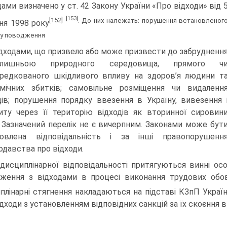
дами визначено у ст. 42 Закону України «Про відходи» від 
[153]
[152]
. До них належать: порушення встановленог
ня 1998 року
у поводження
ідходами, що призвело або може призвести до забрудненн
олишньою природного середовища, прямого ч
редкованого шкідливого впливу на здоров’я людини т
мічних збитків; самовільне розміщення чи видаленн
дів; порушення порядку ввезення в Україну, вивезення 
иту через її територію відходів як вторинної сировин
 Зазначений перелік не є вичерпним. Законами може бут
новлена відповідальність і за інші правопорушенн
одавства про відходи.
дисциплінарної відповідальності притягуються винні ос
ження з відходами в процесі виконання трудових обов
плінарні стягнення накладаються на підставі КЗпП Украї
ідходи з установленням відповідних санкцій за їх скоєння