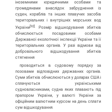
іноземними юридичними особами та
громадянами внаслідок забруднення із
суден, кораблів та інших плавучих засобів
територіальних і внутрішніх морських вод
[92]
України
· Розмір відшкодування збитків
обчислюється посадовими особами
Державної екологічної інспекції України та її
територіальних органів. У разі відмови від
добровільного відшкодування збитків
стягнення
проводиться в судовому порядку за
позовами відповідних державних органів.
Суми збитків обчислюються у доларах США і
сплачуються українськими
судновласниками, судна яких плавають під
прапором України, у валюті України за
офіційним валютним курсом на день сплати
сум відшкодування.