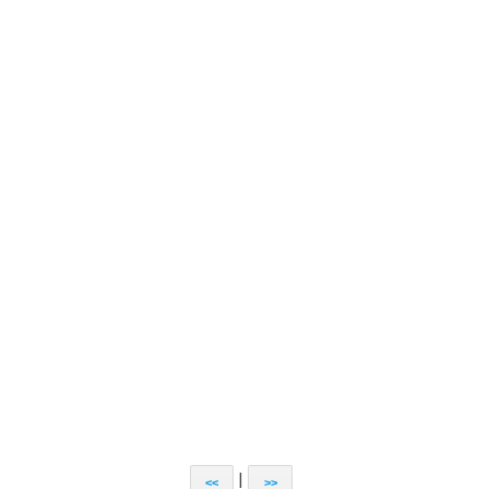
|
<<
>>