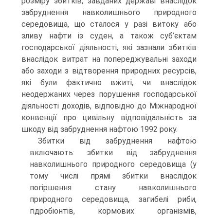
розміру збитків, завданих державі внаслідок
забруднення навколишнього природного
середовища, що сталося у разі витоку або
зливу нафти із суден, а також суб’єктам
господарської діяльності, які зазнали збитків
внаслідок витрат на попереджувальні заходи
або заходи з відтворення природних ресурсів,
які були фактично вжиті, чи внаслідок
неодержаних через порушення господарської
діяльності доходів, відповідно до Міжнародної
конвенції про цивільну відповідальність за
шкоду від забруднення нафтою 1992 року.
Збитки від забруднення нафтою
включають: збитки від забруднення
навколишнього природного середовища (у
тому числі прямі збитки внаслідок
погіршення стану навколишнього
природного середовища, загибелі риби,
гідробіонтів, кормових організмів,