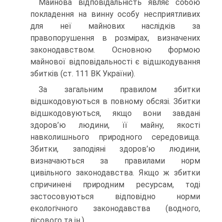
Майнова відповідальність являє собою
покладення на винну особу несприятливих
для неї майнових наслідків за
правопорушення в розмірах, визначених
законодавством. Основною формою
майнової відповідальності є відшкодування
збитків (ст. 111 BK України).
За загальним правилом збитки
відшкодовуються в повному обсязі. Збитки
відшкодовуються, якщо вони завдані
здоров’ю людини, її майну, якості
навколишнього природного середовища.
Збитки, заподіяні здоров’ю людини,
визначаються за правилами норм
цивільного законодавства. Якщо ж збитки
спричинені природним ресурсам, тоді
застосовуються відповідно норми
екологічного законодавства (водного,
лісового та ін.).