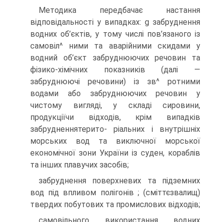
Методика передбачає настання
відповідальності у випадках: g забруднення
водних об’єктів, у тому числі пов’язаного із
самовіл^ ними та аварійними скидами у
водний об’єкт забруднюючих речовин та
фізико-хімічних показників (далі —
забруднюючі речовини) із зв^ ротними
водами або забруднюючих речовин у
чистому вигляді, у складі сировини,
продукціїчи відходів, крім випадків
забрудненнятерито- ріальних і внутрішніх
морських вод та виключної морської
економічної зони України із суден, кораблів
та інших плавучих засобів;
забруднення поверхневих та підземних
вод під впливом полігонів ; (сміттєзвалищ)
твердих побутових та промислових відходів;
самовільного використання водних