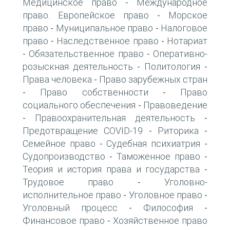
Медицинское право
Международное
-
право. Европейское право
Морское
-
право
Муниципальное право
Налоговое
-
-
право
Наследственное право
Нотариат
-
-
Обязательственное право
Оперативно-
-
-
розыскная деятельность
Политология
-
-
Права человека
Право зарубежных стран
-
Право собственности
Право
-
-
социального обеспечения
Правоведение
-
Правоохранительная деятельность
-
-
Предотвращение COVID-19
Риторика
-
-
Семейное право
Судебная психиатрия
-
-
Судопроизводство
Таможенное право
-
-
Теория и история права и государства
-
Трудовое право
Уголовно-
-
исполнительное право
Уголовное право
-
-
Уголовный процесс
Философия
-
-
Финансовое право
Хозяйственное право
-