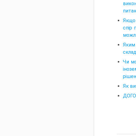
вико
пита
Якщо 
спір 
можли
Яким 
склад
Чи мо
інозе
рішен
Як ви
ДОГОВ