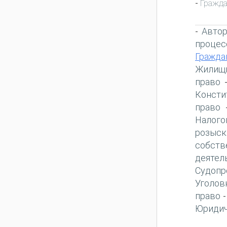
Гражда
-
Автор
-
процес
Гражда
Жилищн
право
Консти
право
Налого
розыск
собств
деятел
Судопр
Уголов
право
Юридич