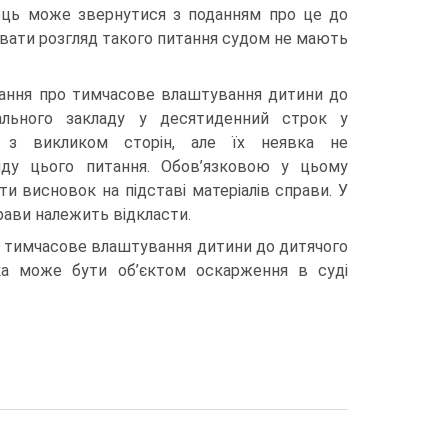
ць може звернутися з поданням про це до
іювати розгляд такого питання судом не мають
тання про тимчасове влаштування дитини до
ального закладу у десятиденний строк у
і з викликом сторін, але їх неявка не
ду цього питання. Обов’язковою у цьому
ати висновок на підставі матеріалів справи. У
прави належить відкласти.
ро тимчасове влаштування дитини до дитячого
яка може бути об’єктом оскарження в суді