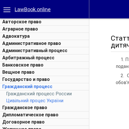
LawBook.online
Авторское право
Аграрное право
Адвокатура
Стат
Административное право
дитяч
Административный процесс
Арбитражный процесс
1. 
Банковское право
подан
Вещное право
2. 
Государство и право
обов'
Гражданский процесс
Гражданский процесс России
Цивільний процес України
Гражданское право
Дипломатическое право
Договорное право