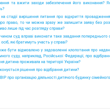
нання та вжити заходи забезпечення його виконання? Я
нь?
на стадії вирішення питання про відкриття провадженн
про право, то чи можна зразу же залишити заяву без розг
во лише під час розгляду справи?
чином суд вправі виконати таке завдання попереднього с
 осіб, які братимуть участь у справі?
же бути відмовлено у задоволенні клопотання про нада
много суду, наприклад, Російської Федерації, про відібран
ня дитина проживала на території України?
конується рішення про відібрання дитини?
ІР про організацію діяльності дитячого будинку сімейного