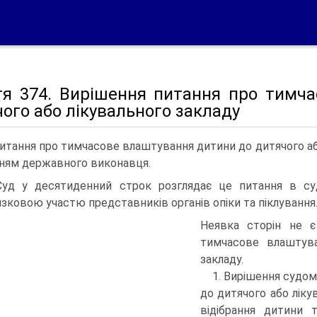
тя 374. Вирішення питання про тимч
ого або лікувального закладу
Питання про тимчасове влаштування дитини до дитячого аб
ням державного виконавця.
Суд у десятиденний строк розглядає це питання в су
язковою участю представників органів опіки та піклування
Неявка сторін не 
тимчасове влаштува
закладу.
1. Вирішення судо
до дитячого або лік
відібрання дитини т