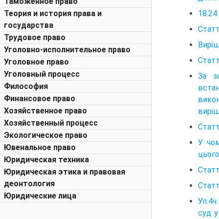
Таможенное право
18.24
Теория и история права и
государства
Статт
Трудовое право
Виріш
Уголовно-исполнительное право
Статт
Уголовное право
Уголовный процесс
За з
Философия
вста
Финансовое право
вико
Хозяйственное право
виріш
Хозяйственный процесс
Статт
Экологическое право
У чо
Ювенальное право
цього
Юридическая техника
Статт
Юридическая этика и правовая
деонтология
Статт
Юридические лица
Уп.4ч
суд у