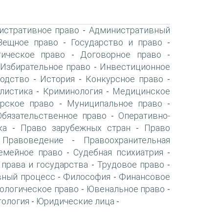
истративное право
Административный
-
Вещное право
Государство и право
-
-
ическое право
Договорное право
-
-
Избирательное право
Инвестиционное
-
-
одство
История
Конкурсное право
-
-
-
листика
Криминология
Медицинское
-
-
рское право
Муниципальное право
-
-
Обязательственное право
Оперативно-
-
ка
Право зарубежных стран
Право
-
-
Правоведение
Правоохранительная
-
-
емейное право
Судебная психиатрия
-
-
 права и государства
Трудовое право
-
-
вный процесс
Философия
Финансовое
-
-
ологическое право
Ювенальное право
-
-
тология
Юридические лица
-
-