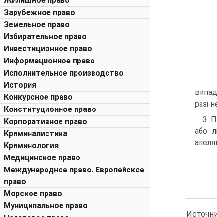
Жилищное право
Зарубежное право
Земельное право
Избирательное право
Инвестиционное право
Информационное право
Исполнительное производство
История
випад
Конкурсное право
разі 
Конституционное право
3. 
Корпоративное право
або л
Криминалистика
апеляц
Криминология
Медицинское право
Международное право. Европейское
право
Морское право
Муниципальное право
Источни