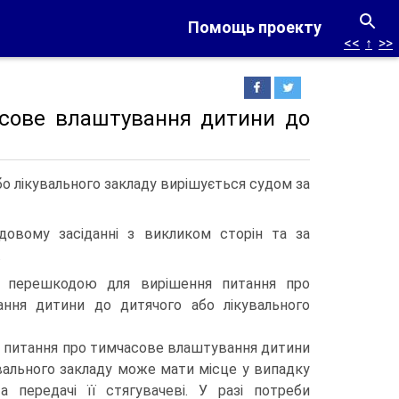
Помощь проекту
<<
↑
>>
асове влаштування дитини до
о лікувального закладу вирішується судом за
довому засіданні з викликом сторін та за
.
є перешкодою для вирішення питання про
ння дитини до дитячого або лікувального
м питання про тимчасове влаштування дитини
увального закладу може мати місце у випадку
а передачі її стягувачеві. У разі потреби