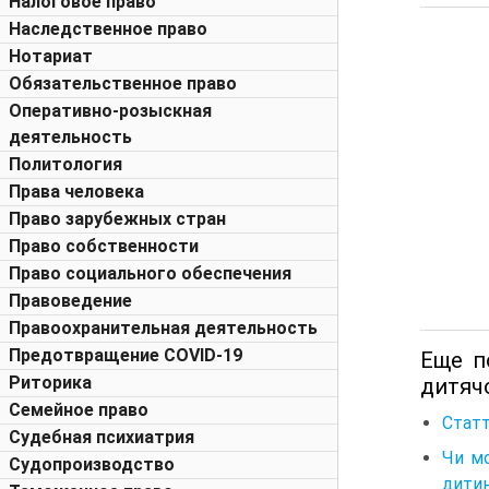
Налоговое право
Наследственное право
Нотариат
Обязательственное право
Оперативно-розыскная
деятельность
Политология
Права человека
Право зарубежных стран
Право собственности
Право социального обеспечения
Правоведение
Правоохранительная деятельность
Предотвращение COVID-19
Еще п
Риторика
дитячо
Семейное право
Статт
Судебная психиатрия
Чи м
Судопроизводство
дитин