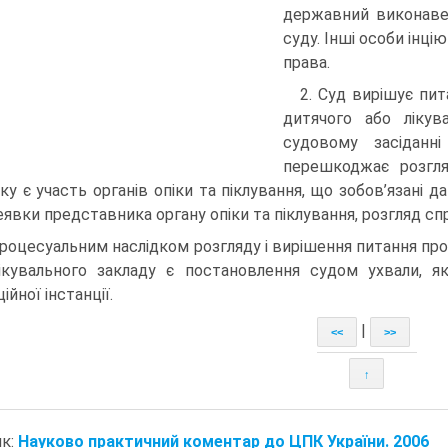
державний виконаве
суду. Інші особи інц
права.
2. Суд вирішує пи
дитячого або лікув
судовому засіданн
перешкоджає розгля
ку є участь органів опіки та піклування, що зобов’язані д
неявки представника органу опіки та піклування, розгляд с
Процесуальним наслідком розгляду і вирішення питання п
ікувального закладу є постановлення судом ухвали, 
ійної інстанції.
|
<<
>>
↑
к:
Науково практичний коментар до ЦПК України. 2006