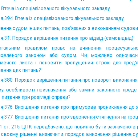
. Втеча із спеціалізованого лікувального закладу
я 394. Втеча із спеціалізованого лікувального закладу
ення судом інших питань, пов’язаних з виконанням судови
я 31. Порядок вирішення питання про відвід (самовідвід)
агальним правилом право на вчинення процесуальної
новленого законом або судом. Чи можливо одночасно
навчого листа і поновити пропущений строк для пред'я
ення цих питань?
я 380. Порядок вирішення питання про поворот виконання
му особливості призначення або заміни законного пред
 питання при розгляді справи?
я 376. Вирішення питання про примусове проникнення до ж
я 377. Вирішення питання про звернення стягнення на гро
.1 ст. 215 ЦПК передбачено, що повинно бути зазначено в 
 своєму рішенні визначити порядок виконання рішення су