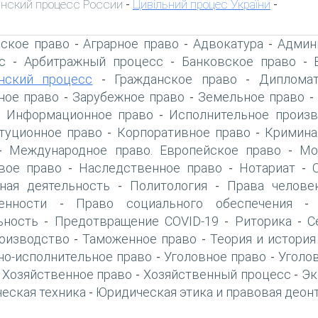
нский процесс России
Цивільний процес України
-
-
ское право
Аграрное право
Адвокатура
Админ
-
-
-
с
Арбитражный процесс
Банковское право
-
-
-
нский процесс
Гражданское право
Дипломат
-
-
ое право
Зарубежное право
Земельное право
-
-
Информационное право
Исполнительное произв
-
-
туционное право
Корпоративное право
Кримина
-
-
Международное право. Европейское право
Мо
-
-
вое право
Наследственное право
Нотариат
-
-
-
ная деятельность
Политология
Права челове
-
-
енности
Право социального обеспечения
-
ьность
Предотвращение COVID-19
Риторика
С
-
-
-
оизводство
Таможенное право
Теория и история
-
-
но-исполнительное право
Уголовное право
Уголо
-
-
Хозяйственное право
Хозяйственный процесс
Эк
-
-
-
еская техника
Юридическая этика и правовая деон
-