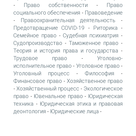
Право собственности
Право
-
-
социального обеспечения
Правоведение
-
Правоохранительная деятельность
-
-
Предотвращение COVID-19
Риторика
-
-
Семейное право
Судебная психиатрия
-
-
Судопроизводство
Таможенное право
-
-
Теория и история права и государства
-
Трудовое право
Уголовно-
-
исполнительное право
Уголовное право
-
-
Уголовный процесс
Философия
-
-
Финансовое право
Хозяйственное право
-
Хозяйственный процесс
Экологическое
-
-
право
Ювенальное право
Юридическая
-
-
техника
Юридическая этика и правовая
-
деонтология
Юридические лица
-
-