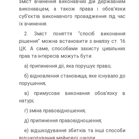
зміст вчинення виконавчих дій державним
виконавцем, а також права і обов’язки
суб’єктів виконавчого провадження під час
їх вчинення.
2. Зміст поняття “спосіб виконання
рішення” можна встановити з аналізу ст. 16
ЦК. А саме, способами захисту цивільних
прав та інтересів можуть бути:
а) припинення дії, яка порушує право;
б) відновлення становища, яке існувало до
порушення;
в) примусове виконання обов’язку в
натурі;
г) зміна правовідношення;
д) припинення правовідношення;
е) відшкодування збитків та інші способи
відшкодування майнової шкоди;