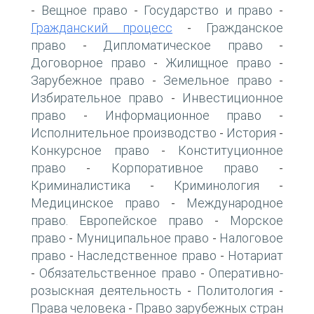
Вещное право
Государство и право
-
-
-
Гражданский процесс
Гражданское
-
право
Дипломатическое право
-
-
Договорное право
Жилищное право
-
-
Зарубежное право
Земельное право
-
-
Избирательное право
Инвестиционное
-
право
Информационное право
-
-
Исполнительное производство
История
-
-
Конкурсное право
Конституционное
-
право
Корпоративное право
-
-
Криминалистика
Криминология
-
-
Медицинское право
Международное
-
право. Европейское право
Морское
-
право
Муниципальное право
Налоговое
-
-
право
Наследственное право
Нотариат
-
-
Обязательственное право
Оперативно-
-
-
розыскная деятельность
Политология
-
-
Права человека
Право зарубежных стран
-