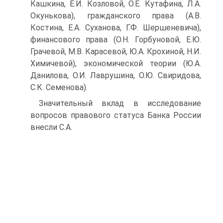
Кашкина, Е.И. Козловой, О.Е. Кутафина, Л.А.
Окунькова), гражданского права (А.В.
Костина, Е.А. Суханова, Г.Ф. Шершеневича),
финансового права (О.Н. Горбуновой, Е.Ю.
Грачевой, М.В. Карасевой, Ю.А. Крохиной, Н.И.
Химичевой), экономической теории (Ю.А.
Данилова, О.И. Лаврушина, О.Ю. Свиридова,
С.К. Семенова).
Значительный вклад в исследование
вопросов правового статуса Банка России
внесли С.А.