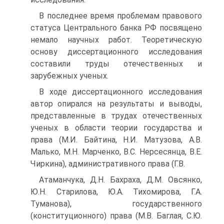
В последнее время проблемам правового
статуса Центрального банка РФ посвящено
немало научных работ. Теоретическую
основу диссертационного исследования
составили труды отечественных и
зарубежных ученых.
В ходе диссертационного исследования
автор опирался на результаты и выводы,
представленные в трудах отечественных
ученых в области теории государства и
права (М.И. Байтина, Н.И. Матузова, А.В.
Малько, М.Н. Марченко, В.С. Нерсесянца, В.Е.
Чиркина), административного права (Г.В.
Атаманчука, Д.Н. Бахраха, Д.М. Овсянко,
Ю.Н. Старилова, Ю.А. Тихомирова, Г.А.
Туманова), государственного
(конституционного) права (М.В. Баглая, С.Ю.