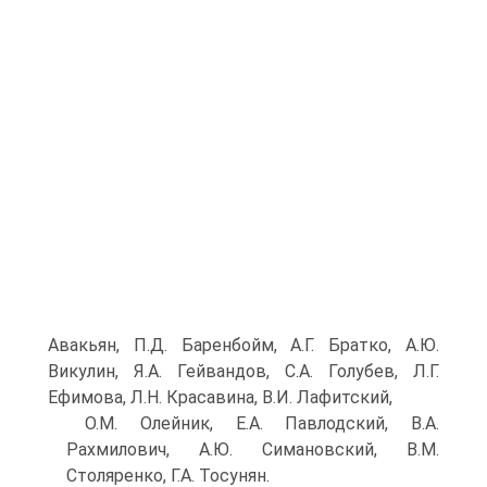
Авакьян, П.Д. Баренбойм, А.Г. Братко, А.Ю.
Викулин, Я.А. Гейвандов, С.А. Голубев, Л.Г.
Ефимова, Л.Н. Красавина, В.И. Лафитский,
О.М. Олейник, Е.А. Павлодский, В.А.
Рахмилович, А.Ю. Симановский, В.М.
Столяренко, Г.А. Тосунян.