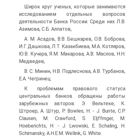
Широк круг ученых, которые занимаются
исследованием отдельных вопросов
деятельности Банка России. Среди них Л.В.
Азимова, С.Б. Алпатов,
A. М. Асадов, В.В. Бешкарев, О.В. Боброва,
И.Г. Дашкова, Л.Т. Казакбиева, М.А. Котляров,
Ю.В. Кучера, Я.М. Макарова, А.В. Маслов, Н.Н.
Медведев,
B. С. Минин, Н.В. Подлеснова, А.В. Турбанов,
Е.А. Чегринец.
К проблемам правового статуса
центральных банков обращены работы
зарубежных авторов: Э. Вельтеке, К.
Штроер, А. Штур, Р. Bowles, Н. - J. Bunte, С.Р.
Clausen, М. Crawford, S. Eljffmger, М.
Hoeberichts, Н. - J. Lwowski, Е. Schaling, Н.
Schimansky, А.Н.Е.М. Wellink, G. White.