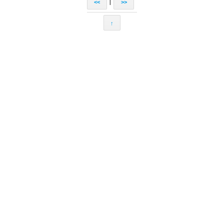
|
<<
>>
↑