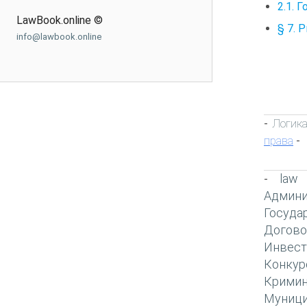
2.1. 
LawBook.online ©
§ 7. 
info@lawbook.online
Логик
-
права
-
law
-
Админи
Госуда
Догово
Инвест
Конкур
Кримин
Муници