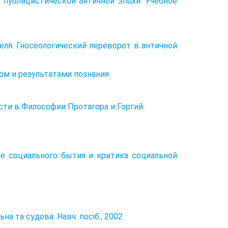
е публицистической античной эпохи: Учебное
ля. Гносеологический переворот в античной
ом и результатами познания
ти в Философии Протагора и Горгий.
ие социального бытия и критика социальной
на та судова: Навч. посіб., 2002