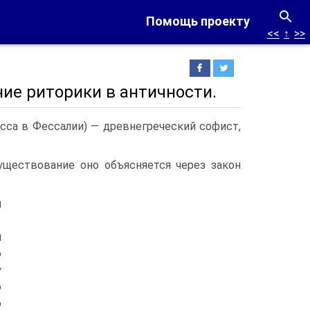
Помощь проекту
<<
↑
>>
ние риторики в античности.
арисса в Фессалии) — древнегреческий софист,
уществование оно объясняется через закон
й
и
о
у
о
о