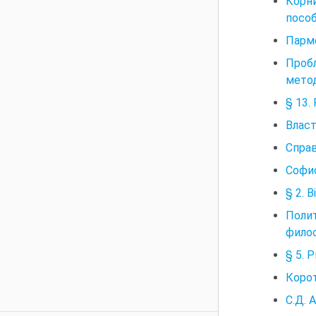
Корни
пособ
Парме
Проб
метод
§ 13.
Власт
Справ
Софис
§ 2. 
Поли
фило
§ 5. 
Корот
С.Д. 