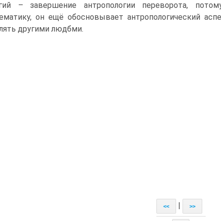
гий – завершение антропологии переворота, пото
ематику, он ещё обосновывает антропологический аспе
лять другими людбми.
|
<<
>>