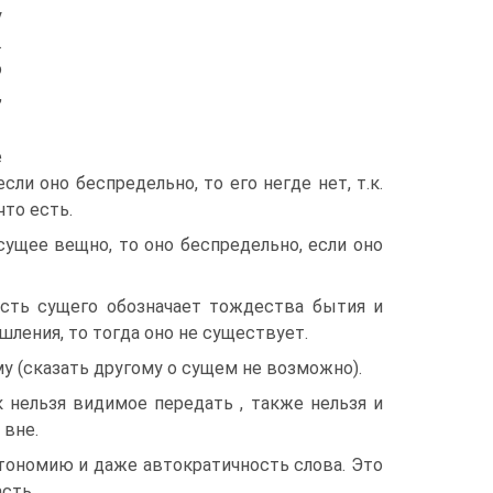
у
.
о
,
е
сли оно беспредельно, то его негде нет, т.к.
что есть.
ущее вещно, то оно беспредельно, если оно
ость сущего обозначает тождества бытия и
ления, то тогда оно не существует.
у (сказать другому о сущем не возможно).
 нельзя видимое передать , также нельзя и
 вне.
тономию и даже автократичность слова. Это
сть.