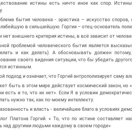
ествование истины есть ничто иное как спор. Истины
у.
блема бытия человека - эристика – искусство споров, 
слабейшую в сильшейшую. Горгии – отец-основатель поли
и нет внешнего критерия истины, в всё зависит от челове
вной проблемой человеческого бытия является высказы
елать и как делать). А обосновывать должен потому,
ование своёго видения ситуации, что бы убедить другого
тся истинным.
ой подход и означает, что Горгий антрополизирует саму вл
ет быть в этом мире действует космический закон, но 
ни есть и то, что их нет». Если Я в условии демократич
пать нужно так, как по-моему интеллекту.
азованность и власть - величайшее благо в условиях дем
лог Платона Горгий. « То, что по истине составляет 
ь над другими людьми каждому в своем городе»