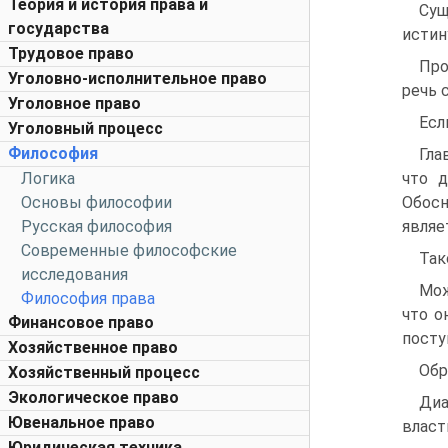
Теория и история права и
Сущ
государства
истин
Трудовое право
Про
Уголовно-исполнительное право
речь 
Уголовное право
Есл
Уголовный процесс
Философия
Гла
Логика
что д
Основы философии
Обосн
Русская философия
являе
Современные философские
Так
исследования
Мож
Философия права
что о
Финансовое право
посту
Хозяйственное право
Обр
Хозяйственный процесс
Экологическое право
Диа
Ювенальное право
власт
Юридическая техника