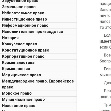
Зарубежное право
проце
Земельное право
Зенон
Избирательное право
ничто
Инвестиционное право
непоз
Информационное право
то эт
Исполнительное производство
Есл
История
имеет
Конкурсное право
если 
Конституционное право
Всё
Корпоративное право
беспре
Криминалистика
Криминология
Есл
Медицинское право
мышле
Международное право. Европейское
Даж
право
Реч
Морское право
слово
Муниципальное право
Три
Налоговое право
являе