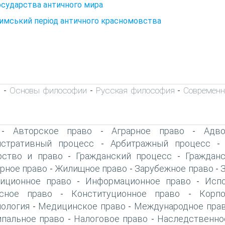
Государства античного мира
Римський період античного красномовства
а
Основы философии
Русская философия
Современн
-
-
-
Авторское право
Аграрное право
Адво
-
-
-
стративный процесс
Арбитражный процесс
-
рство и право
Гражданский процесс
Граждан
-
-
рное право
Жилищное право
Зарубежное право
-
-
-
иционное право
Информационное право
Исп
-
-
сное право
Конституционное право
Корп
-
-
ология
Медицинское право
Международное прав
-
-
пальное право
Налоговое право
Наследственно
-
-