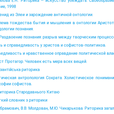
лова Е.Н.. Риторика — искусство убеждать. Своеобрази
ие, 1998
нид из Элеи и зарождение античной онтологии.
лема тождества бытия и мышления в онтологии Аристоте
ологии познания.
 Раздвоение познания: разрыв между творческим процесс
ь и справедливость у эристов и софистов-политиков.
едливость и нравственное оправдание политической влас
т Протагор. Человек есть мера всех вещей.
Візантійська риторика
тическая антропология Сократа. Холистическое пониман
софии софистов.
Риторика Стародавнього Китаю
кий словник з риторики
Абрамович, В.В. Молдован, М.Ю. Чикарькова. Риторика загаль