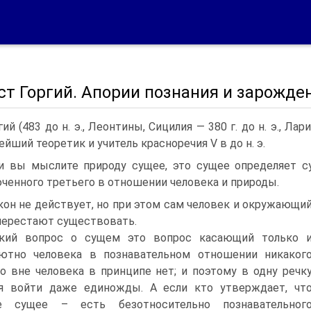
т Горгий. Апории познания и зарожде
гий (483 до н. э., Леонтины, Сицилия — 380 г. до н. э., Л
ейший теоретик и учитель красноречия V в до н. э.
и вы мыслите природу сущее, это сущее определяет с
ченного третьего в отношении человека и природы.
кон не действует, но при этом сам человек и окружающи
перестают существовать.
кий вопрос о сущем это вопрос касающий только 
ютно человека в познавательном отношении никаког
о вне человека в принципе нет; и поэтому в одну речк
я войти даже единожды. А если кто утверждает, чт
е сущее – есть безотносительно познавательног