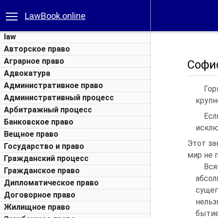
LawBook.online
law
Авторское право
Аграрное право
Софис
Адвокатура
Административное право
Гор
Административный процесс
крупн
Арбитражный процесс
Есл
Банковское право
исклю
Вещное право
Этот за
Государство и право
мир не 
Гражданский процесс
Вся
Гражданское право
абсол
Дипломатическое право
сущег
Договорное право
нельз
Жилищное право
быти