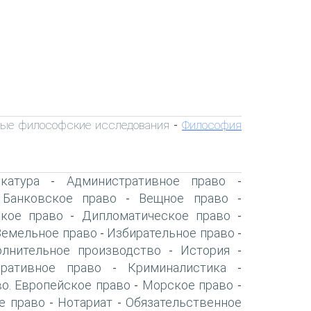
ые философские исследования
Философия
-
катура
Административное право
-
-
Банковское право
Вещное право
-
-
-
ское право
Дипломатическое право
-
-
Земельное право
Избирательное право
-
-
олнительное производство
История
-
-
оративное право
Криминалистика
-
-
о. Европейское право
Морское право
-
-
е право
Нотариат
Обязательственное
-
-