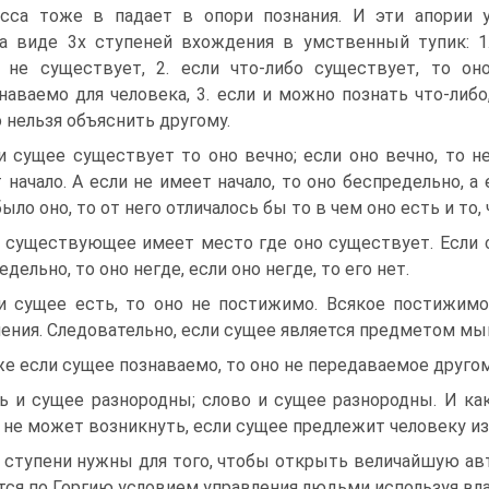
сса тоже в падает в опори познания. И эти апории 
а виде 3х ступеней вхождения в умственный тупик: 1
 не существует, 2. если что-либо существует, то он
наваемо для человека, 3. если и можно познать что-либо
о нельзя объяснить другому.
и сущее существует то оно вечно; если оно вечно, то н
 начало. А если не имеет начало, то оно беспредельно, а е
было оно, то от него отличалось бы то в чем оно есть и то, 
 существующее имеет место где оно существует. Если с
дельно, то оно негде, если оно негде, то его нет.
и сущее есть, то оно не постижимо. Всякое постижим
ния. Следовательно, если сущее является предметом мыш
е если сущее познаваемо, то оно не передаваемое другом
ь и сущее разнородны; слово и сущее разнородны. И как
 не может возникнуть, если сущее предлежит человеку из
 ступени нужны для того, чтобы открыть величайшую ав
тся по Горгию условием управления людьми используя вла