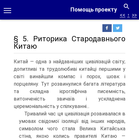
Помощь проекту
<<
↑
>>
§ 5. Риторика Стародавнього
Китаю
Китай — одна з найдавніших цивілізацій світу;
допитливі та трудолюбиві китайці першими у
світі винайшли компас і порох, шовк і
порцеляну. Тут розвинулися багата література
та складна ієрогліфічна писемність,
витонченість звичаїв і ускладнена
церемоніальність у спілкуванні...
Тривалий час ця цивілізація розвивалася в
умовах свідомої ізоляції від інших народів,
символом чого стала Велика Китайська
стіна, якою колись правителі Китаю —