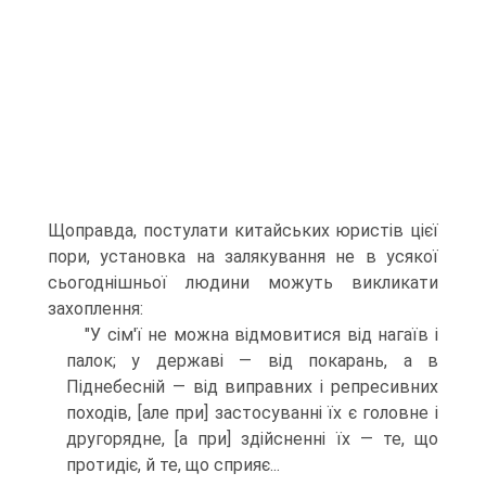
Щоправда, постулати китайських юристів цієї
пори, установка на залякування не в усякої
сьогоднішньої людини можуть викликати
захоплення:
"У сім'ї не можна відмовитися від нагаїв і
палок; у державі — від покарань, а в
Піднебесній — від виправних і репресивних
походів, [але при] застосуванні їх є головне і
другорядне, [а при] здійсненні їх — те, що
протидіє, й те, що сприяє...