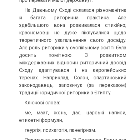
про переваги малої держави)1.
На Давньому Сході склалася різноманітна
й багата риторична практика. Але
здебільшого вона розвивалася стихійно;
красномовці не дуже піклувалися щодо
теоретичного узагальнення свого досвіду.
Але роль риторики у суспільному житті була
досить помітною. З розвитком
міждержавних відносин риторичний досвід
Сходу адаптувався і на європейських
теренах. Наприклад, Солон, спартанський
законодавець, запозичує (за переказом)
традиції юридичної риторики з Єгипту.
Ключові слова:
ме, маат, жень, дао, царські написи,
етикетні формули,
теургія, психагогія, панегіризм.