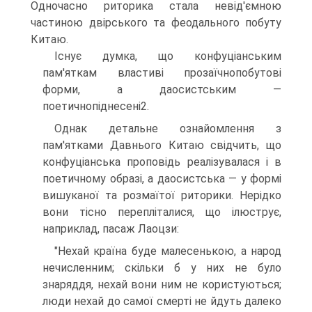
Одночасно риторика стала невід'ємною
частиною двірського та феодального побуту
Китаю.
Існує думка, що конфуціанським
пам'яткам властиві прозаїчнопобутові
форми, а даосистським —
поетичнопіднесені2.
Однак детальне ознайомлення з
пам'ятками Давнього Китаю свідчить, що
конфуціанська проповідь реалізувалася і в
поетичному образі, а даосистська — у формі
вишуканої та розмаїтої риторики. Нерідко
вони тісно перепліталися, що ілюструє,
наприклад, пасаж Лаоцзи:
"Нехай країна буде малесенькою, а народ
нечисленним; скільки б у них не було
знаряддя, нехай вони ним не користуються;
люди нехай до самої смерті не йдуть далеко