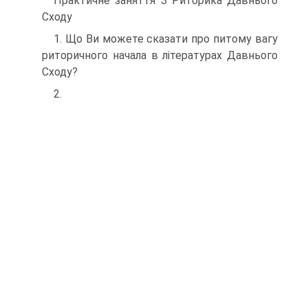
Практичне заняття З Риторика Давнього
Сходу
1. Що Ви можете сказати про питому вагу
риторичного начала в літературах Давнього
Сходу?
2.