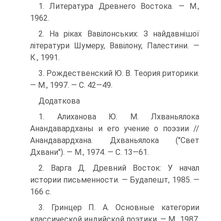
1. Литература Древнего Востока. — М.,
1962.
2. На ріках Вавілонських: З найдавнішої
літератури Шумеру, Вавілону, Палестини. —
К., 1991.
3. Рождественский Ю. В. Теория риторики.
— М., 1997. — С. 42—49.
Додаткова
1. Алиханова Ю. М. Лхваньялока
Анандавардханы и его учение о поэзии //
Анандавардхана. Дхваньялока ("Свет
Дхвани"). — М., 1974. — С. 13—61.
2. Варга Д. Древний Восток: У начал
истории письменности. — Будапешт, 1985. —
166 с.
3. Гринцер П. А. Основные категории
классической индийской поэтики. — М., 1987.