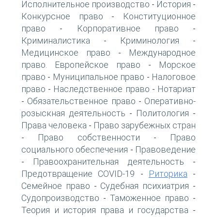
Исполнительное производство
История
-
-
Конкурсное право
Конституционное
-
право
Корпоративное право
-
-
Криминалистика
Криминология
-
-
Медицинское право
Международное
-
право. Европейское право
Морское
-
право
Муниципальное право
Налоговое
-
-
право
Наследственное право
Нотариат
-
-
Обязательственное право
Оперативно-
-
-
розыскная деятельность
Политология
-
-
Права человека
Право зарубежных стран
-
Право собственности
Право
-
-
социального обеспечения
Правоведение
-
Правоохранительная деятельность
-
-
Предотвращение COVID-19
Риторика
-
-
Семейное право
Судебная психиатрия
-
-
Судопроизводство
Таможенное право
-
-
Теория и история права и государства
-