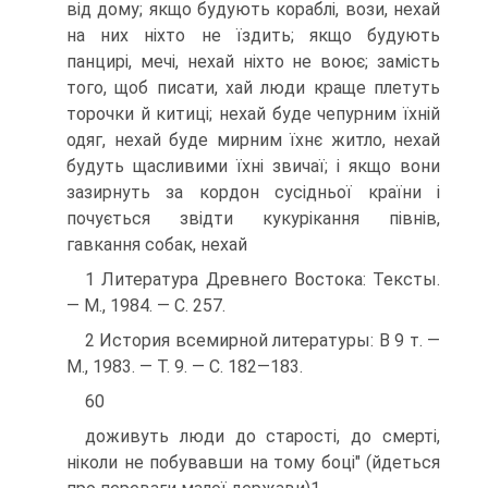
від дому; якщо будують кораблі, вози, нехай
на них ніхто не їздить; якщо будують
панцирі, мечі, нехай ніхто не воює; замість
того, щоб писати, хай люди краще плетуть
торочки й китиці; нехай буде чепурним їхній
одяг, нехай буде мирним їхнє житло, нехай
будуть щасливими їхні звичаї; і якщо вони
зазирнуть за кордон сусідньої країни і
почується звідти кукурікання півнів,
гавкання собак, нехай
1 Литература Древнего Востока: Тексты.
— М., 1984. — С. 257.
2 История всемирной литературы: В 9 т. —
М., 1983. — Т. 9. — С. 182—183.
60
доживуть люди до старості, до смерті,
ніколи не побувавши на тому боці" (йдеться