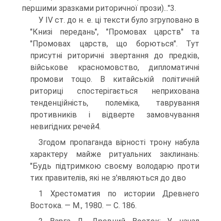
першими зразками риторичної прози)..."3.
У IV ст. до н. е. ці тексти було згруповано в
"Книзі передань", "Промовах царств" та
"Промовах царств, що борються". Тут
присутні риторичні звертання до предків,
військове красномовство, дипломатичні
промови тощо. В китайській політичній
риториці спостерігається неприхована
тенденційність, полеміка, таврування
противників і відверте замовчування
невигідних речей4.
Згодом пропаганда вірності трону набула
характеру майже ритуальних заклинань:
"Будь підтримкою своєму володарю проти
тих правителів, які не з'являються до дво
1 Хрестоматия по истории Древнего
Востока. — М., 1980. — С. 186.