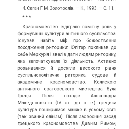
4. Сагач Г. М. Золотослів. — К., 1993. — С. 11.
* * *
Красномовство відіграло помітну роль у
формуванні культури античного суспільства.
Існував навіть міф про божественне
походження риторики: Юпітер покликав до
себе Меркурія і звелів дати людям риторику,
яка започаткувала їх діяльність. Активно
розвивалися й досягли високого рівня
суспільнополітична риторика, судове й
академічне красномовство. Колискою
античного ораторського мистецтва була
Греція. Після походів Александра
Македонського (IV ст. до н. е.) грецька
культура поширилася майже в усьому світі
(так званий елінізм). Після засвоєння засад
грецького красномовства Давнім Римом,