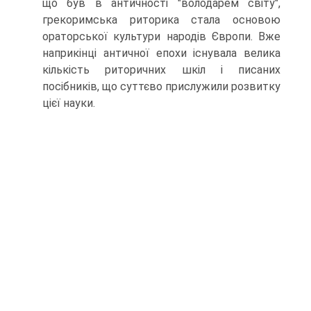
що був в античності "володарем світу",
грекоримська риторика стала основою
ораторської культури народів Європи. Вже
наприкінці античної епохи існувала велика
кількість риторичних шкіл і писаних
посібників, що суттєво прислужили розвитку
цієї науки.