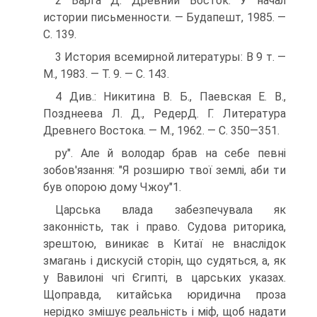
2 Варга Д. Древний Восток: У начал
истории письменности. — Будапешт, 1985. —
С. 139.
3 История всемирной литературы: В 9 т. —
М., 1983. — Т. 9. — С. 143.
4 Див.: Никитина В. Б., Паевская Е. В.,
Позднеева Л. Д., РедерД. Г. Литература
Древнего Востока. — М., 1962. — С. 350—351.
ру". Але й володар брав на себе певні
зобов'язання: "Я розширю твої землі, аби ти
був опорою дому Чжоу"1.
Царська влада забезпечувала як
законність, так і право. Судова риторика,
зрештою, виникає в Китаї не внаслідок
змагань і дискусій сторін, що судяться, а, як
у Вавилоні чгі Єгипті, в царських указах.
Щоправда, китайська юридична проза
нерідко змішує реальність і міф, щоб надати