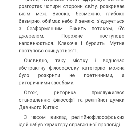
розгортає чотири сторони світу, розкриває
вісім меж. Високо, безмежно, глибоко
безмірно, обіймає небо й землю, з'єднується
з безформенним. Біжить потоком, б'є
джерелом. Порожнє поступово
наповнюється. Клекоче і бурлить. Мутне
поступово очищується"1.
Очевидно, таку містку і водночас
абстрактну філософську категорію можна
було розкрити не поетичними, а
риторичними засобами.
Отож, риторика прислужилася
становленню філософії та релігійної думки
Давнього Китаю.
З часом виклад релігійнофілософських
ідей набув характеру справжньої проповіді.