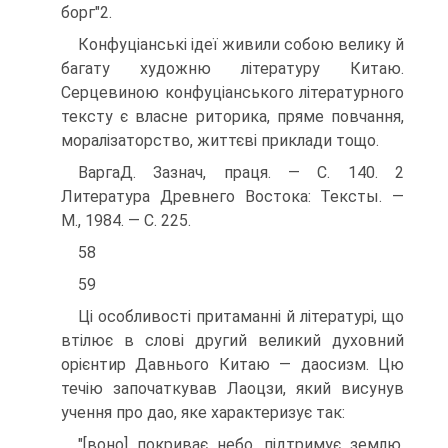
борг"2.
Конфуціанські ідеї живили собою велику й
багату художню літературу Китаю.
Серцевиною конфуціанського літературного
тексту є власне риторика, пряме повчання,
моралізаторство, життєві приклади тощо.
ВаргаД. Зазнач, праця. — С. 140. 2
Литература Древнего Востока: Тексты. —
М., 1984. — С. 225.
58
59
Ці особливості притаманні й літературі, що
втілює в слові другий великий духовний
орієнтир Давнього Китаю — даосизм. Цю
течію започаткував Лаоцзи, який висунув
учення про дао, яке характеризує так:
"[воно] покриває небо, підтримує землю,