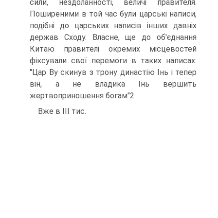
сили, нездоланності, величі правителя.
Поширеними в той час були царські написи,
подібні до царських написів інших давніх
держав Сходу. Власне, ще до об'єднання
Китаю правителі окремих місцевостей
фіксували свої перемоги в таких написах:
"Цар By скинув з трону династію Інь і тепер
він, а не владика Інь вершить
жертвоприношення богам"2.
Вже в III тис.