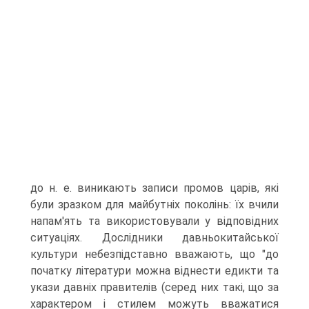
до н. е. виникають записи промов царів, які
були зразком для майбутніх поколінь: їх вчили
напам'ять та використовували у відповідних
ситуаціях. Дослідники давньокитайської
культури небезпідставно вважають, що "до
початку літератури можна віднести едикти та
укази давніх правителів (серед них такі, що за
характером і стилем можуть вважатися