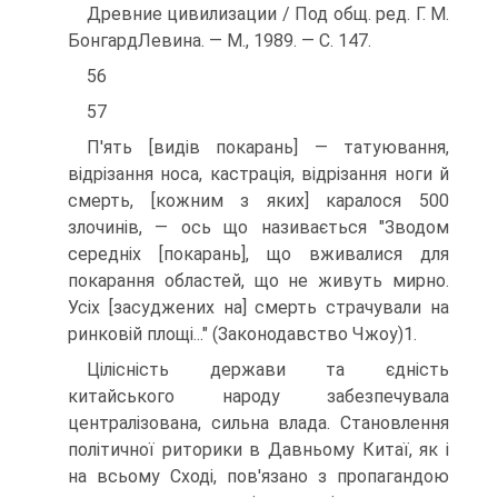
Древние цивилизации / Под общ. ред. Г. М.
БонгардЛевина. — М., 1989. — С. 147.
56
57
П'ять [видів покарань] — татуювання,
відрізання носа, кастрація, відрізання ноги й
смерть, [кожним з яких] каралося 500
злочинів, — ось що називається "Зводом
середніх [покарань], що вживалися для
покарання областей, що не живуть мирно.
Усіх [засуджених на] смерть страчували на
ринковій площі..." (Законодавство Чжоу)1.
Цілісність держави та єдність
китайського народу забезпечувала
централізована, сильна влада. Становлення
політичної риторики в Давньому Китаї, як і
на всьому Сході, пов'язано з пропагандою