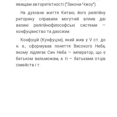
явищам авторитетності ("Закони Чжоу").
На духовне життя Китаю, його релігійну
риторику справили могутній вплив дві
великі релігійнофілософські системи —
конфуціанство та даосизм.
Конфуцій (Кунфуцзи), який жив у V ст. до
н. е., сформував поняття Високого Неба,
якому підлягає Син Неба — імператор, що є
батьком вельможам, а ті — батьками отців
сімейств і т.