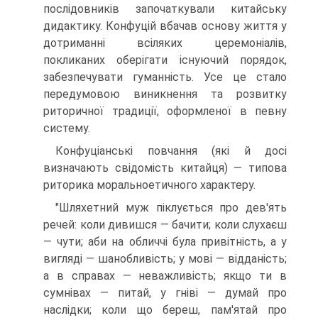
послідовників започаткували китайську
дидактику. Конфуцій вбачав основу життя у
дотриманні всіляких церемоніалів,
покликаних оберігати існуючий порядок,
забезпечувати гуманність. Усе це стало
передумовою виникнення та розвитку
риторичної традиції, оформленої в певну
систему.
Конфуціанські повчання (які й досі
визначають свідомість китайця) — типова
риторика моральноетичного характеру.
"Шляхетний муж піклується про дев'ять
речей: коли дивишся — бачити; коли слухаєш
— чути; аби на обличчі була привітність, а у
вигляді — шанобливість; у мові — відданість;
а в справах — неважливість; якщо ти в
сумнівах — питай, у гніві — думай про
наслідки; коли що береш, пам'ятай про