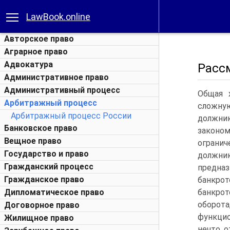
LawBook.online
Авторское право
Аграрное право
Адвокатура
Расс
Административное право
Административный процесс
Общая 
Арбитражный процесс
сложную
Арбитражный процесс России
должник
Банковское право
законо
Вещное право
ограни
Государство и право
должни
Гражданский процесс
предна
Гражданское право
банкрот
Дипломатическое право
банкро
оборот
Договорное право
функцио
Жилищное право
нечто о