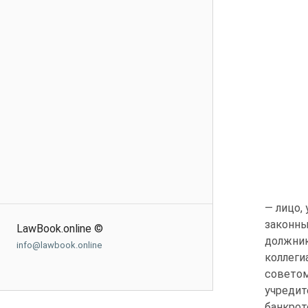
— лицо,
законн
LawBook.online ©
должни
info@lawbook.online
коллеги
совето
учредит
банкро