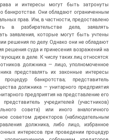
рава и интересы могут быть затронуты
о банкротстве. Они обладают ограниченным
льных прав. Им, в частности, предоставлено
ать в разбирательстве дела, заявлять
ать заявления, которые могут быть учтены
ии решения по делу. Однако они не обладают
я решения суда и принесения возражений на
твующих в деле. К числу таких лиц относятся:
ботников должника — лицо, уполномоченное
ника представлять их законные интересы
 процедур банкротства; представитель
щества должника — унитарного предприятия
итарного предприятия на представление его
 представитель учредителей (участников)
льного совета) или иного аналогичного
анное советом директоров (наблюдательным
авления должника, либо лицо, избранное
аконных интересов при проведении процедур
, уполномоченное собранием кредиторов