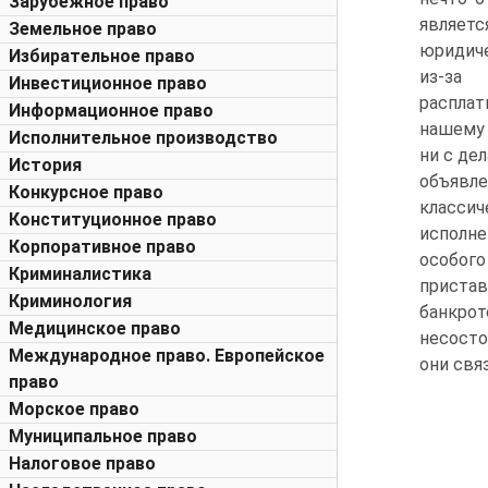
Зарубежное право
являетс
Земельное право
юридиче
Избирательное право
из-за 
Инвестиционное право
расплат
Информационное право
нашему 
Исполнительное производство
ни с де
История
объявле
Конкурсное право
классич
Конституционное право
исполне
Корпоративное право
особог
Криминалистика
пристав
Криминология
банкро
Медицинское право
несосто
Международное право. Европейское
они свя
право
Морское право
Муниципальное право
Налоговое право