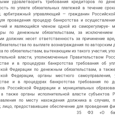
ными удовлетворить требования кредиторов по дене
ость по уплате обязательных платежей в течение сро
м; арбитражный управляющий — гражданин Российско
для проведения процедур банкротства и осуществлени
очий и являющийся членом одной из саморегулируе- 
оры по денежным обязательствам, за исключением у
и должник несет ответственность за причинение вред
бязательства по выплате вознаграждения по авторским д
а по обязательствам, вытекающим из такого участия; у
ительной власти, уполномоченные Правительством Рос
тстве и в процедурах банкротства требования об уп
ской Федерации по денежным обязательствам, а также
ской Федерации, органы местного самоуправления,
тстве и в процедурах банкротства требования по д
тов Российской Федерации и муниципальных образова
, а также органы исполнительной власти субъектов 
равления по месту нахождения должника в случаях,
; лицо, предоставившее обеспечение для проведения фи
35 ФЗ «О банк