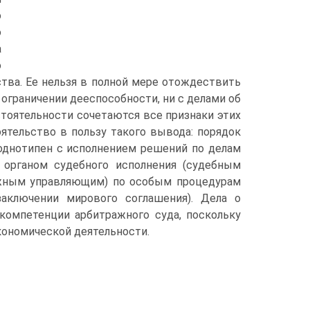
о
о
а
о
тва. Ее нельзя в полной мере отождествить
 ограничении дееспособности, ни с делами об
тоятельности сочетаются все признаки этих
оятельство в пользу такого вывода: порядок
 однотипен с исполнением решений по делам
 органом судебного исполнения (судебным
ажным управляющим) по особым процедурам
заключении мирового соглашения). Дела о
 компетенции арбитражного суда, поскольку
кономической деятельности.