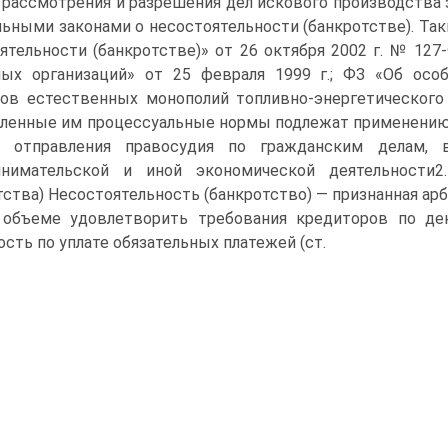
 рассмотрения и разрешения дел искового производства з
ьными законами о несостоятельности (банкротстве). Та
ятельности (банкротстве)» от 26 октября 2002 г. № 127
ых организаций» от 25 февраля 1999 г.; ФЗ «Об особ
ов естественных монополий топливно-энергетического
ленные им процессуальные нормы подлежат применению
к отправления правосудия по гражданским делам,
инимательской и иной экономической деятельности2
тства) Несостоятельность (банкротство) — признанная а
 объеме удовлетворить требования кредиторов по де
ость по уплате обязательных платежей (ст.