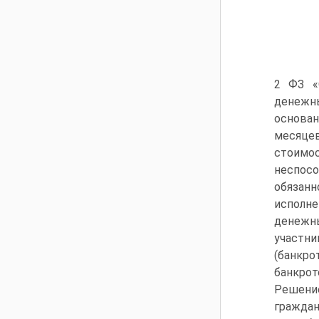
2 ФЗ «
денежны
основан
месяце
стоимо
неспос
обязанн
исполне
денежны
участн
(банкро
банкрот
Решение
гражда