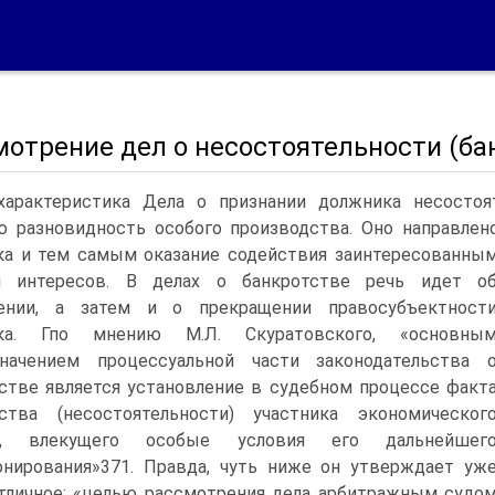
мотрение дел о несостоятельности (ба
характеристика Дела о признании должника несостоя
 разновидность особого производства. Оно направлен
а и тем самым оказание содействия заинтересованным
м интересов.
В делах о банкротстве речь идет о
чении, а затем и о прекращении правосубъектност
ка. Гпо мнению М.Л. Скуратовского, «основны
значением процессуальной части законодательства 
стве является установление в судебном процессе факт
тства (несостоятельности) участника экономическог
а, влекущего особые условия его дальнейшег
нирования»371. Правда, чуть ниже он утверждает уж
тличное: «целью рассмотрения дела арбитражным судо