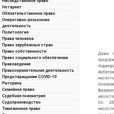
Наследственное право
Нотариат
Обязательственное право
Оперативно-розыскная
деятельность
Политология
Права человека
Право зарубежных стран
Право собственности
Даже т
Право социального обеспечения
предпри
Правоведение
подведо
Правоохранительная деятельность
Арбитр
Предотвращение COVID-19
несосто
Риторика
основна
Семейное право
федера
Судебная психиатрия
несосто
Судопроизводство
(гл. 2
Таможенное право
несосто