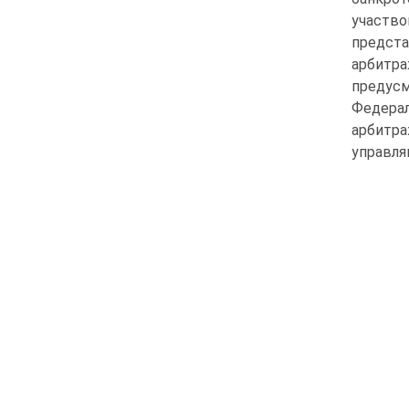
участв
предст
арбитра
предус
Федера
арбитр
управля