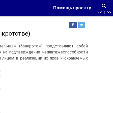
Помощь проекту
<<
↑
>>
нкротстве)
тельным (банкротом) представляют собой
о на подтверждение неплатежеспособности
 лицам в реализации их прав и охраняемых
б
и
м
о
а
о
о
е
м