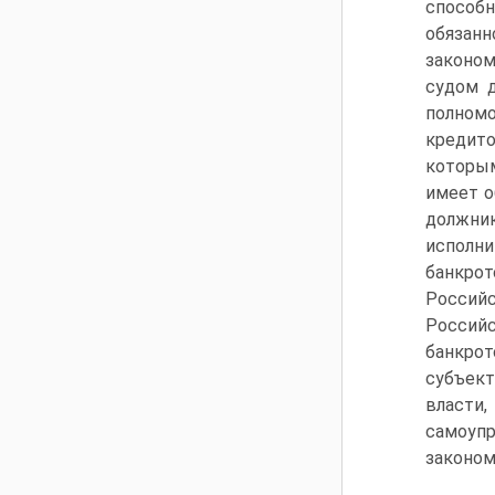
способ
обязанн
законо
судом 
полном
кредит
которым
имеет о
должник
исполн
банкро
Россий
Россий
банкро
субъек
власти
самоуп
законом