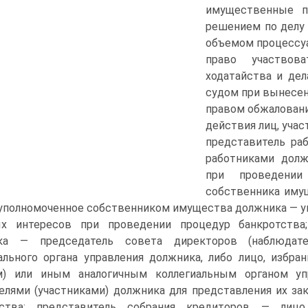
имущественные п
решением по делу 
объемом процессуа
право участвов
ходатайства и дел
судом при вынесен
правом обжаловани
действия лиц, учас
представитель ра
работниками долж
при проведении
собственника иму
 уполномоченное собственником имущества должника — ун
ых интересов при проведении процедур банкротства;
ка — председатель совета директоров (наблюдате
ального органа управления должника, либо лицо, избр
м) или иным аналогичным коллегиальным органом упр
елями (участниками) должника для представления их з
тства; представитель собрания кредиторов — лицо