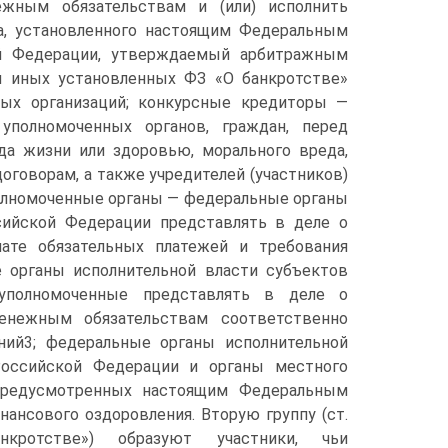
жным обязательствам и (или) исполнить
ка, установленного настоящим Федеральным
й Федерации, утверждаемый арбитражным
я иных установленных ФЗ «О банкротстве»
мых организаций; конкурсные кредиторы —
полномоченных органов, граждан, перед
а жизни или здоровью, морального вреда,
оговорам, а также учредителей (участников)
полномоченные органы — федеральные органы
сийской Федерации представлять в деле о
лате обязательных платежей и требования
 органы исполнительной власти субъектов
 уполномоченные представлять в деле о
енежным обязательствам соответственно
ний3; федеральные органы исполнительной
Российской Федерации и органы местного
 предусмотренных настоящим Федеральным
нансового оздоровления.
Вторую группу (ст.
ротстве») образуют участники, чьи