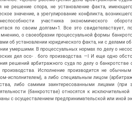
я не решение спора, не установление факта, имеющег
ское значение, а урегулирование конфликта, возникшег
неспособности участника экономического оборот
итвся по своим долгам»1. Все это свидетелвствует, п
мнению, о своеобразии процессуальной формы банкротс
лами об установлении юридического факта, ни с делами об
нии умершими. В процессуальных нормах по делу о несос
еских дел осо- . бого производства. —I И еще одно обст
ния решений арбитражного суда по делу о банкротстве
о производства. Исполнение производится не обычным
ом-исполнителем), а либо специальным лицом (арбитр
тства, либо самими заинтересованными лицами (при 
ятельности (банкротстве) относятся к исключительной
заны с осуществлением предпринимательской или иной э