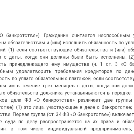
О банкротстве»). Гражданин считается неспособным 
м обязательствам и (или) исполнить обязанность по упл
ий: (1) если соответствующие обязательства и (или) о
в с даты, когда они должны были быть исполнены; (2
сть принадлежащего ему имущества (ч. 1 ст. 3 «О ба
обным удовлетворить требования кредиторов по ден
ость по уплате обязательных платежей, если соответств
ны им в течение трех месяцев с даты, когда они дол
х обязательств должника устанавливаются в порядке, 
иков дела ФЗ «О банкротстве» различает две группы
тстве): (1) это лица, участвующие в деле о банкротстве;
стве. Первая группа (ст. 34 ФЗ «О банкротстве») включает
 суда по делу распространяется на их права и обяза
нин, в том числе индивидуальный предприниматель,