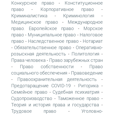
Конкурсное право
Конституционное
-
право
Корпоративное право
-
-
Криминалистика
Криминология
-
-
Медицинское право
Международное
-
право. Европейское право
Морское
-
право
Муниципальное право
Налоговое
-
-
право
Наследственное право
Нотариат
-
-
Обязательственное право
Оперативно-
-
-
розыскная деятельность
Политология
-
-
Права человека
Право зарубежных стран
-
Право собственности
Право
-
-
социального обеспечения
Правоведение
-
Правоохранительная деятельность
-
-
Предотвращение COVID-19
Риторика
-
-
Семейное право
Судебная психиатрия
-
-
Судопроизводство
Таможенное право
-
-
Теория и история права и государства
-
Трудовое право
Уголовно-
-