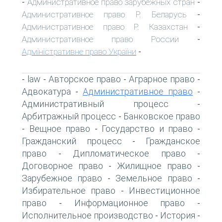
Административное право зарубежных стран
-
-
Административное право Р. Беларусь
-
Административное право Р. Казахстан
-
Административное право России
-
Адміністративне право України
-
law
Авторское право
Аграрное право
-
-
-
-
Адвокатура
Административное право
-
-
Административный процесс
-
Арбитражный процесс
Банковское право
-
Вещное право
Государство и право
-
-
-
Гражданский процесс
Гражданское
-
право
Дипломатическое право
-
-
Договорное право
Жилищное право
-
-
Зарубежное право
Земельное право
-
-
Избирательное право
Инвестиционное
-
право
Информационное право
-
-
Исполнительное производство
История
-
-