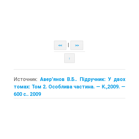
|
<<
>>
↑
Источник:
Авер'янов В.Б.. Підручник: У двох
томах: Том 2. Особлива частина. — К.,2009. —
600 с.. 2009