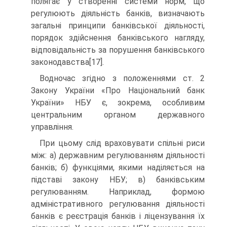
полягає у створенні системи норм, що
регулюють діяльність банків, визначають
загальні принципи банківської діяльності,
порядок здійснення банківського нагляду,
відповідальність за порушення банківського
законодавства[17].
Водночас згідно з положеннями ст. 2
Закону України «Про Національний банк
України» НБУ є, зокрема, особливим
центральним органом державного
управління.
При цьому слід враховувати спільні риси
між: а) державним регулюванням діяльності
банків; б) функціями, якими наділяється на
підставі закону НБУ; в) банківським
регулюванням. Наприклад, формою
адміністративного регулювання діяльності
банків є реєстрація банків і ліцензування їх