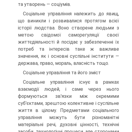
та утворень — соціумів.
Соціальне управління належить до явищ,
що виникли і розвивалися протягом всієї
історії людства. Воно створене людьми з
метою свідомої саморегуляції своєї
життєдіяльності й посідає у забезпеченні їх
потреб та інтересів таке ж важливе
значення, як і основні суспільні інститути —
держава, право, мораль, власність тощо.
Соціальне управління та його зміст
Соціальне управління існує в рамках
взаємодії людей, і саме через нього
формуються зв'язки між окремими
суб'єктами, зрештою колективне і суспільне
життя в цілому. Предметами соціального
управління можуть бути різноманітні
матеріальні речі, духовні цінності, технічні
засоби, технологічні процеси, але сторонами