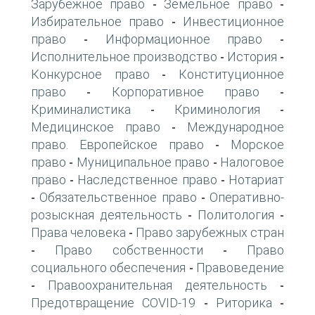
Зарубежное право
Земельное право
-
-
Избирательное право
Инвестиционное
-
право
Информационное право
-
-
Исполнительное производство
История
-
-
Конкурсное право
Конституционное
-
право
Корпоративное право
-
-
Криминалистика
Криминология
-
-
Медицинское право
Международное
-
право. Европейское право
Морское
-
право
Муниципальное право
Налоговое
-
-
право
Наследственное право
Нотариат
-
-
Обязательственное право
Оперативно-
-
-
розыскная деятельность
Политология
-
-
Права человека
Право зарубежных стран
-
Право собственности
Право
-
-
социального обеспечения
Правоведение
-
Правоохранительная деятельность
-
-
Предотвращение COVID-19
Риторика
-
-