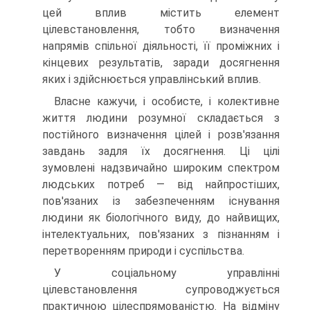
цей вплив містить елемент
цілевстановлення, тобто визначення
напрямів спільної діяльності, її проміжних і
кінцевих результатів, заради досягнення
яких і здійснюється управлінський вплив.
Власне кажучи, і особисте, і колективне
життя людини розумної складається з
постійного визначення цілей і розв'язання
завдань задля їх досягнення. Ці цілі
зумовлені надзвичайно широким спектром
людських потреб — від найпростіших,
пов'язаних із забезпеченням існування
людини як біологічного виду, до найвищих,
інтелектуальних, пов'язаних з пізнанням і
перетворенням природи і суспільства.
У соціальному управлінні
цілевстановлення супроводжується
практичною цілеспрямованістю. На відміну