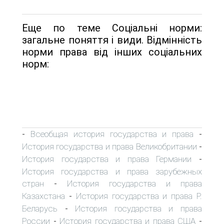
Еще по теме Соціальні норми:
загальне поняття і види. Відмінність
норми права від інших соціальних
норм:
Всеобщая история государства и права
-
-
История государства и права Великобритании
-
История государства и права Германии
-
История государства и права зарубежных
стран
История государства и права
-
Казахстана
История государства и права Р.
-
Беларусь
История государства и права
-
России
История государства и права США
-
-