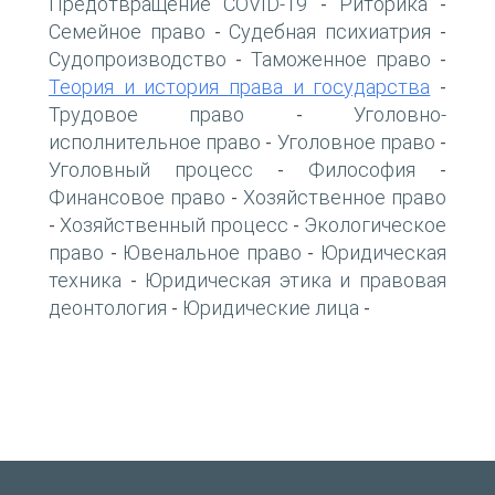
Предотвращение COVID-19
Риторика
-
-
Семейное право
Судебная психиатрия
-
-
Судопроизводство
Таможенное право
-
-
Теория и история права и государства
-
Трудовое право
Уголовно-
-
исполнительное право
Уголовное право
-
-
Уголовный процесс
Философия
-
-
Финансовое право
Хозяйственное право
-
Хозяйственный процесс
Экологическое
-
-
право
Ювенальное право
Юридическая
-
-
техника
Юридическая этика и правовая
-
деонтология
Юридические лица
-
-