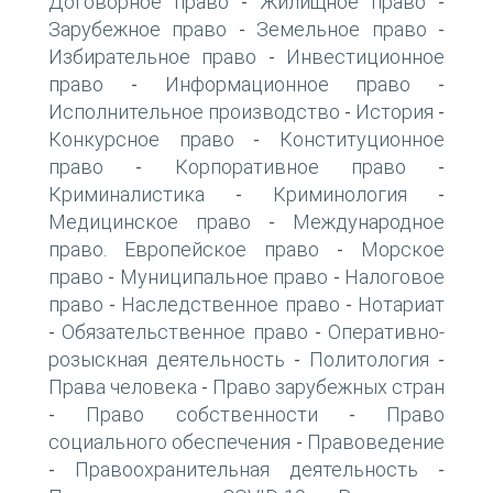
Договорное право
Жилищное право
-
-
Зарубежное право
Земельное право
-
-
Избирательное право
Инвестиционное
-
право
Информационное право
-
-
Исполнительное производство
История
-
-
Конкурсное право
Конституционное
-
право
Корпоративное право
-
-
Криминалистика
Криминология
-
-
Медицинское право
Международное
-
право. Европейское право
Морское
-
право
Муниципальное право
Налоговое
-
-
право
Наследственное право
Нотариат
-
-
Обязательственное право
Оперативно-
-
-
розыскная деятельность
Политология
-
-
Права человека
Право зарубежных стран
-
Право собственности
Право
-
-
социального обеспечения
Правоведение
-
Правоохранительная деятельность
-
-