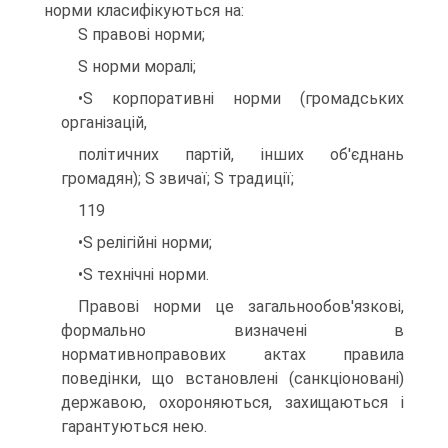
норми класифікуються на:
S правові норми;
S норми моралі;
•S корпоративні норми (громадських
організацій,
політичних партій, інших об'єднань
громадян); S звичаї; S традиції;
119
•S релігійні норми;
•S технічні норми.
Правові норми це загальнообов'язкові,
формально визначені в
нормативноправових актах правила
поведінки, що встановлені (санкціоновані)
державою, охороняються, захищаються і
гарантуються нею.