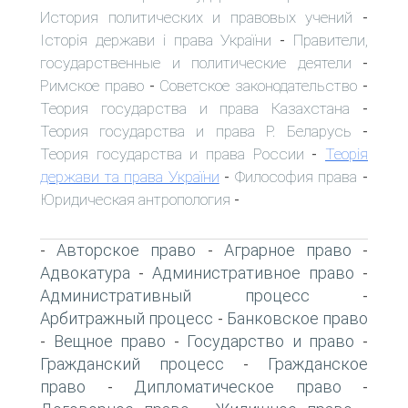
История политических и правовых учений
-
Історія держави і права України
Правители,
-
государственные и политические деятели
-
Римское право
Советское законодательство
-
-
Теория государства и права Казахстана
-
Теория государства и права Р. Беларусь
-
Теория государства и права России
Теорія
-
держави та права України
Философия права
-
-
Юридическая антропология
-
Авторское право
Аграрное право
-
-
-
Адвокатура
Административное право
-
-
Административный процесс
-
Арбитражный процесс
Банковское право
-
Вещное право
Государство и право
-
-
-
Гражданский процесс
Гражданское
-
право
Дипломатическое право
-
-