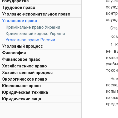
случа
государства
осужд
Трудовое право
контр
Уголовно-исполнительное право
осужд
Уголовное право
Кримінальне право України
Ста
Кримінальний кодекс України
Ком
Уголовное право России
1. 
Уголовный процесс
не в
Философия
выпол
Финансовое право
учебы
Хозяйственное право
токси
Хозяйственный процесс
Нев
Экологическое право
после
Ювенальное право
испыт
Юридическая техника
нака
Юридические лица
предс