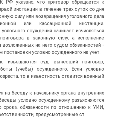
ПК РФ указано, что приговор обращается к
рвой инстанции в течение трех суток со дня
конную силу или возвращения уголовного дела
ионной или кассационной инстанции.
 условного осуждения начинает исчисляться
приговора в законную силу, а исполнение
 возложенных на него судом обязанностей -
м постановки условно осужденного на учет.
но извещаются суд, вынесший приговор,
боты (учебы) осужденного. Если условно
зраста, то в известность ставится военный
 на беседу к начальнику органа внутренних
е беседы условно осужденному разъясняются
о срока, обязанности по отношению к УИИ,
тветственности, предусмотренные ст.