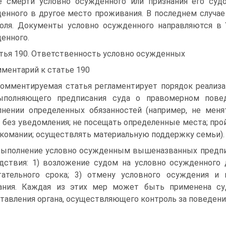
е смерти условно осужденного или признания его суд
енного в другое место проживания. В последнем случае
оля. Документы условно осужденного направляются в
енного.
тья 190. Ответственность условно осужденных
ментарий к статье 190
Комментируемая статья регламентирует порядок реализ
ыполняющего предписания суда о правомерном повед
нении определенных обязанностей (например, не меня
 без уведомления; не посещать определенные места; прой
комании; осуществлять материальную поддержку семьи).
ыполнение условно осужденным вышеназванных предпи
дствия: 1) возложение судом на условно осужденного 
ательного срока; 3) отмену условного осуждения и 
зания. Каждая из этих мер может быть применена с
тавления органа, осуществляющего контроль за поведен