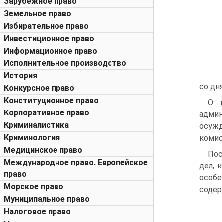
Зарубежное право
Земельное право
Избирательное право
Инвестиционное право
Информационное право
Исполнительное производство
История
со дн
Конкурсное право
Конституционное право
О п
Корпоративное право
адми
Криминалистика
осужд
Криминология
комис
Медицинское право
Пос
Международное право. Европейское
дел, 
право
особе
Морское право
содер
Муниципальное право
Налоговое право