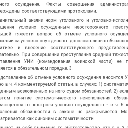
вного осуждения. Факты совершения администр
ерждены соответствующими протоколами.
внительный анализ норм уголовного и уголовно-исполн
ршения условно осужденным неосторожного престу
льшой тяжести вопрос об отмене условного осужден
жении на условно осужденного дополнительных обязанно
иативе и внесение соответствующего представлен
зательно. При совершении преступления средней тяжест
ставления УИИ (командования воинской части) не т
яется в обязательном порядке. 3.
дставление об отмене условного осуждения вносится У
но в ч. 4 комментируемой статьи, в случаях: 1) системат
енным возложенных на него судом обязанностей; 2) есл
этом понятие систематического неисполнения обяза
ающегося от контроля условно осужденного - в ч. 6 
олнения обязанностей в законе не раскрывается. М
атривается как синоним систематичности.
ащает на себя внимание то обстоятельство, что в ч. 3