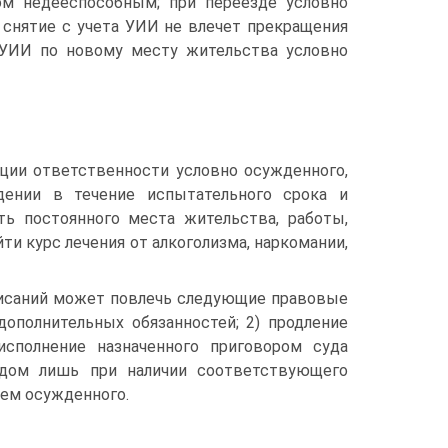
ом недееспособным; при переезде условно
 снятие с учета УИИ не влечет прекращения
 УИИ по новому месту жительства условно
ации ответственности условно осужденного,
ении в течение испытательного срока и
ть постоянного места жительства, работы,
ти курс лечения от алкоголизма, наркомании,
саний может повлечь следующие правовые
дополнительных обязанностей; 2) продление
исполнение назначенного приговором суда
удом лишь при наличии соответствующего
ием осужденного.