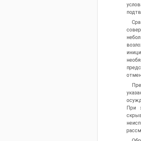
усло
подтв
Сра
сове
небо
возло
иниц
необя
пред
отмен
Пре
указа
осужд
При 
скрыв
неисп
рассм
Обр