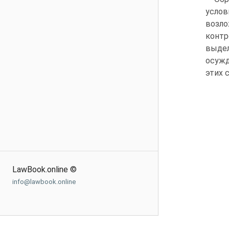
услов
возло
контр
выде
осужд
этих 
LawBook.online ©
info@lawbook.online