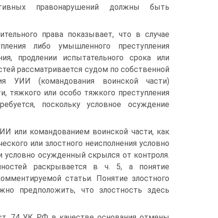
ативных правонарушений должны быть
ительного права показывает, что в случае
пления либо умышленного преступления
ия, продлении испытательного срока или
стей рассматривается судом по собственной
ия УИИ (командования воинской части)
и, тяжкого или особо тяжкого преступления
ребуется, поскольку условное осуждение
ИИ или командованием воинской части, как
ического или злостного неисполнения условно
и условно осужденный скрылся от контроля.
нностей раскрывается в ч. 5, а понятие
комментируемой статьи. Понятие злостного
ожно предположить, что злостность здесь
 ст. 74 УК РФ в качестве основания отмены