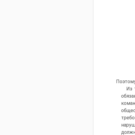
Поэтому
Из 
обяза
кома
общес
требо
наруш
долж