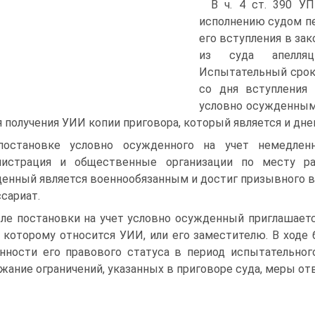
В ч. 4 ст. 390 У
исполнению судом пе
его вступления в за
из суда апелляц
Испытательный срок
со дня вступления 
условно осужденным
я получения УИИ копии приговора, который является и дне
остановке условно осужденного на учет немедлен
нистрация и общественные организации по месту ра
енный является военнообязанным и достиг призывного во
сариат.
ле постановки на учет условно осужденный приглашается
к которому относится УИИ, или его заместителю. В ход
нности его правового статуса в период испытательног
жание ограничений, указанных в приговоре суда, меры о