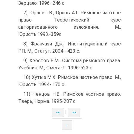
Зерцало. 1996- 246 с.
7). Орлов Г.В., Орлов А.Г. Римское частное
право. Теоретический курс
авторизованного изложения. М.,
Юристъ.1993.-359с.
8) Франчази Дж., Институционный курс
РП. М., Статут. 2004 - 423 с.
9) Хвостов В.М.. Система римского права.
Учебник. М., Омега-Л. 1996-523 с.
10) Хутыз М.Х. Римское частное право. М.,
Юристъ. 1994- 170 с.
11) Ченцов Н.В. Римское частное право.
Тверь, Норма. 1995-207 с.
|
<<
>>
↑