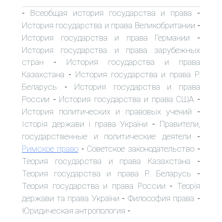
Всеобщая история государства и права
-
-
История государства и права Великобритании
-
История государства и права Германии
-
История государства и права зарубежных
стран
История государства и права
-
Казахстана
История государства и права Р.
-
Беларусь
История государства и права
-
России
История государства и права США
-
-
История политических и правовых учений
-
Історія держави і права України
Правители,
-
государственные и политические деятели
-
Римское право
Советское законодательство
-
-
Теория государства и права Казахстана
-
Теория государства и права Р. Беларусь
-
Теория государства и права России
Теорія
-
держави та права України
Философия права
-
-
Юридическая антропология
-