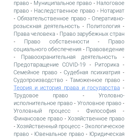
право
Муниципальное право
Налоговое
-
-
право
Наследственное право
Нотариат
-
-
Обязательственное право
Оперативно-
-
-
розыскная деятельность
Политология
-
-
Права человека
Право зарубежных стран
-
Право собственности
Право
-
-
социального обеспечения
Правоведение
-
Правоохранительная деятельность
-
-
Предотвращение COVID-19
Риторика
-
-
Семейное право
Судебная психиатрия
-
-
Судопроизводство
Таможенное право
-
-
Теория и история права и государства
-
Трудовое право
Уголовно-
-
исполнительное право
Уголовное право
-
-
Уголовный процесс
Философия
-
-
Финансовое право
Хозяйственное право
-
Хозяйственный процесс
Экологическое
-
-
право
Ювенальное право
Юридическая
-
-