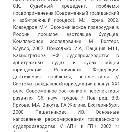
С.К. Судебный прецедент: проблемы
правоприменения (Современный гражданский
и арбитражный процесс). М.: Норма, 2002.
Клеандров М.И. Экономическое правосудие в
России: прошлое, настоящее будущее.
Комплексное исследование. М.: Волтерс
Клувер, 2007. Приходько И.А., Пацация М.Ш.,
Камистратова Р.Ф. Судопроизводство в
арбитражных судах и судах общей
юрисдикции Российской Федерации:
достижения, проблемы, перспективы //
Система гражданской юрисдикции в канун XXI
века: Современное состояние и перспективы
развития: Сб. науч. трудов / Под ред. В.В.
Яркова, М.А. Викута, Г.А Жилина. Екатеринбург,
2000. Решетникова ИВ. Основные
направления реформирования гражданского
судопроизводства // АПК и ГПК 2002 г.: