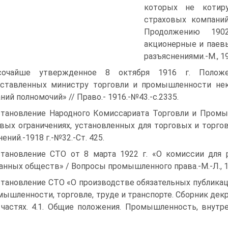
которых не котир
страховых компаний
Продолжению 1902
акционерные и паевы
разъяснениями.-М., 191
сочайше утвержденное 8 октября 1916 г. Полож
оставленных министру торговли и промышленности не
ний полномочий» // Право.- 1916.-№43.-с.2335.
тановление Народного Комиссариата Торговли и Промы
вых ограничениях, установленных для торговых и торг
ений.-1918 г.-№32.-Ст. 425.
тановление СТО от 8 марта 1922 г. «О комиссии для 
нных обществ» / Вопросы промышленного права.-М.-Л., 19
тановление СТО «О производстве обязательных публикаци
мышленности, торговле, труде и транспорте. Сборник дек
 частях. 4.1. Общие положения. Промышленность, внутрен