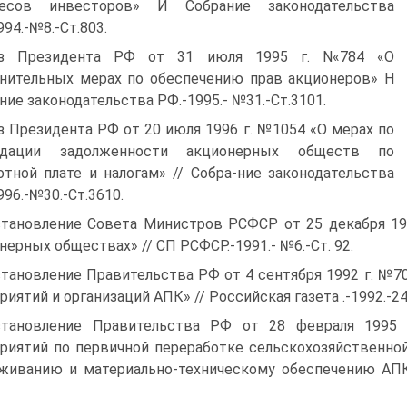
ресов инвесторов» И Собрание законодательства
994.-№8.-Ст.803.
аз Президента РФ от 31 июля 1995 г. N«784 «О
нительных мерах по обеспечению прав акционеров» Н
ние законодательства РФ.-1995.- №31.-Ст.3101.
з Президента РФ от 20 июля 1996 г. №1054 «О мерах по
идации задолженности акционерных обществ по
отной плате и налогам» // Собра-ние законодательства
996.-№30.-Ст.3610.
тановление Совета Министров РСФСР от 25 декабря 19
нерных обществах» // СП РСФСР.-1991.- №6.-Ст. 92.
тановление Правительства РФ от 4 сентября 1992 г. №70
риятий и организаций АПК» // Российская газета .-1992.-24
тановление Правительства РФ от 28 февраля 1995 
риятий по первичной переработке сельскохозяйственно
живанию и материально-техническому обеспечению АПК»