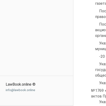
газета
Пос
право
Пос
акцио
орган
Ука
муниц
-20
Ук
госуд
общес
Ука
LawBook.online ©
info@lawbook.online
№1769 «
актов П
Ука