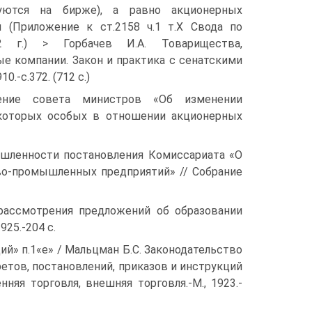
уются на бирже), а равно акционерных
 (Приложение к ст.2158 ч.1 т.Х Свода по
 г.) > Горбачев И.А. Товарищества,
е компании. Закон и практика с сенатскими
0.-c.372. (712 с.)
ение совета министров «Об изменении
которых особых в отношении акционерных
шленности постановления Комиссариата «О
ово-промышленных предприятий» // Собрание
рассмотрения предложений об образовании
25.-204 с.
й» п.1«е» / Мальцман Б.С. Законодательство
ретов, постановлений, приказов и инструкций
няя торговля, внешняя торговля.-М., 1923.-