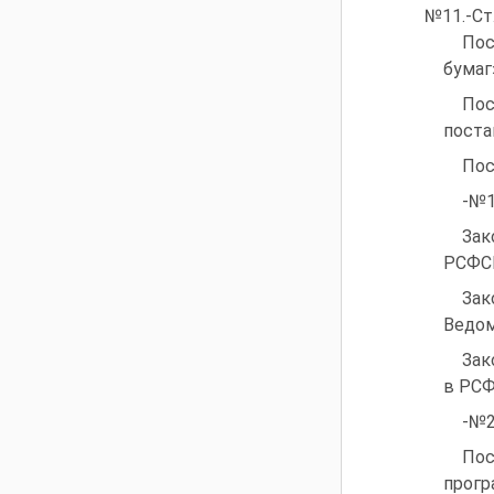
№11.-Ст.
Пос
бумаг
Пос
поста
Пос
-№1
Зак
РСФСР
Зак
Ведом
Зак
в РСФ
-№2
Пос
прогр