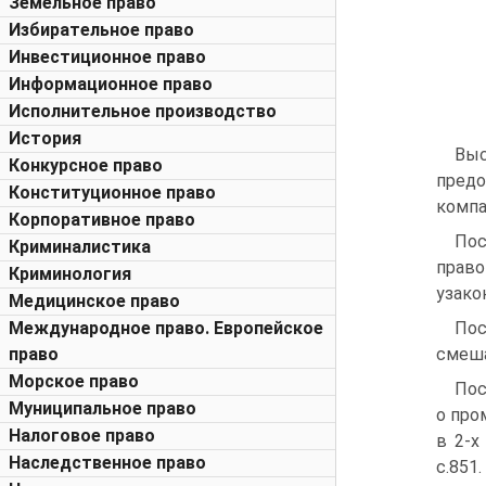
Земельное право
Избирательное право
Инвестиционное право
Информационное право
Исполнительное производство
История
Вы
Конкурсное право
пред
Конституционное право
компа
Корпоративное право
Пос
Криминалистика
право
Криминология
узакон
Медицинское право
Международное право. Европейское
Пос
право
смеша
Морское право
Пос
Муниципальное право
о про
Налоговое право
в 2-х
Наследственное право
c.851.