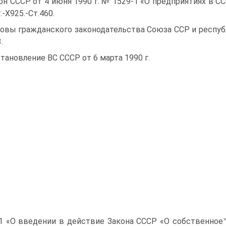
он СССР от 4 июня 1990 г. № 1529-1 «О предприятиях в С
.-Х925.-Ст.460.
овы гражданского законодательства Союза ССР и республ
.
тановление ВС СССР от 6 марта 1990 г.
 «О введении в действие Закона СССР «О собственное™