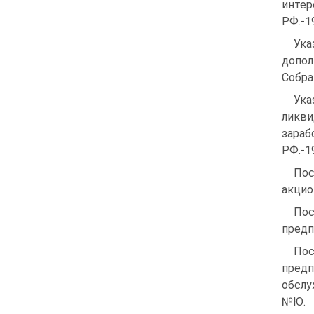
инте
РФ.-1
Ук
допол
Собра
Ука
ликв
зараб
РФ.-1
Пос
акцио
Пос
предп
Пос
предп
обслу
№Ю.