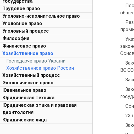
государства
Пос
Трудовое право
общест
Уголовно-исполнительное право
Ре
Уголовное право
промы
Уголовный процесс
Философия
Ука
Финансовое право
закон
Хозяйственное право
Основ
Господарче право України
Зак
Хозяйственное право России
ВС СС
Хозяйственный процесс
Зак
Экологическое право
Зак
Ювенальное право
госуд
Юридическая техника
Юридическая этика и правовая
Осн
деонтология
23 
Юридические лица
Зак