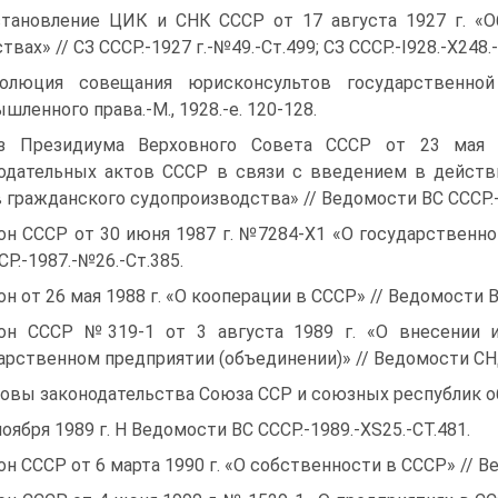
тановление ЦИК и СНК СССР от 17 августа 1927 г. «
вах» // СЗ СССР.-1927 г.-№49.-Ст.499; СЗ CCCP.-I928.-X248.-
золюция совещания юрисконсультов государственно
шленного права.-М., 1928.-е. 120-128.
з Президиума Верховного Совета СССР от 23 мая 
одательных актов СССР в связи с введением в действ
 гражданского судопроизводства» // Ведомости ВС СССР.-
он СССР от 30 июня 1987 г. №7284-Х1 «О государственно
СР.-1987.-№26.-Ст.385.
он от 26 мая 1988 г. «О кооперации в СССР» // Ведомости В
он СССР №319-1 от 3 августа 1989 г. «О внесении 
арственном предприятии (объединении)» // Ведомости СНД
овы законодательства Союза ССР и союзных республик о
ноября 1989 г. Н Ведомости ВС CCCP.-1989.-XS25.-CT.481.
он СССР от 6 марта 1990 г. «О собственности в СССР» // В