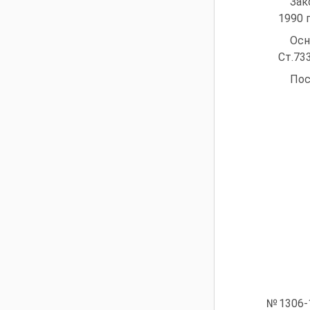
Зак
1990 г
Осн
Ст.733
Пос
№1306-1