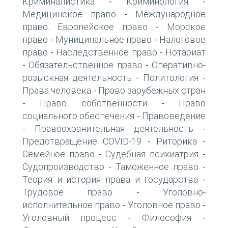
Криминалистика
Криминология
-
-
Медицинское право
Международное
-
право. Европейское право
Морское
-
право
Муниципальное право
Налоговое
-
-
право
Наследственное право
Нотариат
-
-
Обязательственное право
Оперативно-
-
-
розыскная деятельность
Политология
-
-
Права человека
Право зарубежных стран
-
Право собственности
Право
-
-
социального обеспечения
Правоведение
-
Правоохранительная деятельность
-
-
Предотвращение COVID-19
Риторика
-
-
Семейное право
Судебная психиатрия
-
-
Судопроизводство
Таможенное право
-
-
Теория и история права и государства
-
Трудовое право
Уголовно-
-
исполнительное право
Уголовное право
-
-
Уголовный процесс
Философия
-
-