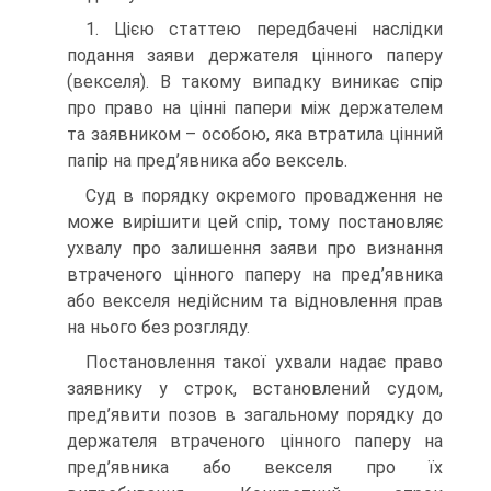
1. Цією статтею передбачені наслідки
подання заяви держателя цінного паперу
(векселя). В такому випадку виникає спір
про право на цінні папери між держателем
та заявником – особою, яка втратила цінний
папір на пред’явника або вексель.
Суд в порядку окремого провадження не
може вирішити цей спір, тому постановляє
ухвалу про залишення заяви про визнання
втраченого цінного паперу на пред’явника
або векселя недійсним та відновлення прав
на нього без розгляду.
Постановлення такої ухвали надає право
заявнику у строк, встановлений судом,
пред’явити позов в загальному порядку до
держателя втраченого цінного паперу на
пред’явника або векселя про їх