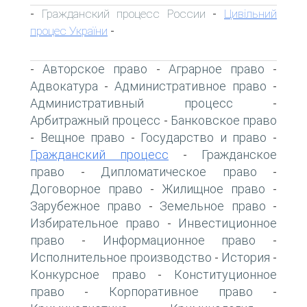
Гражданский процесс России
Цивільний
-
-
процес України
-
Авторское право
Аграрное право
-
-
-
Адвокатура
Административное право
-
-
Административный процесс
-
Арбитражный процесс
Банковское право
-
Вещное право
Государство и право
-
-
-
Гражданский процесс
Гражданское
-
право
Дипломатическое право
-
-
Договорное право
Жилищное право
-
-
Зарубежное право
Земельное право
-
-
Избирательное право
Инвестиционное
-
право
Информационное право
-
-
Исполнительное производство
История
-
-
Конкурсное право
Конституционное
-
право
Корпоративное право
-
-