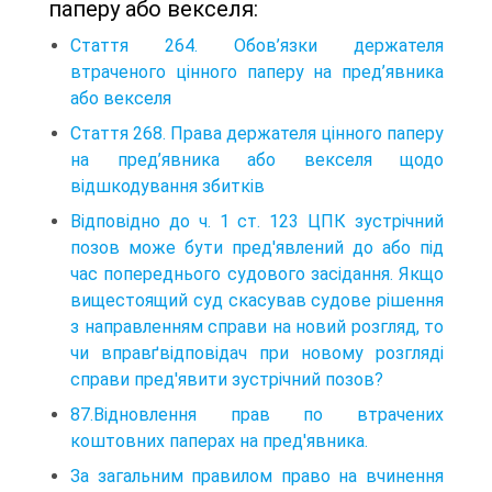
паперу або векселя:
Стаття 264. Обов’язки держателя
втраченого цінного паперу на пред’явника
або векселя
Стаття 268. Права держателя цінного паперу
на пред’явника або векселя щодо
відшкодування збитків
Відповідно до ч. 1 ст. 123 ЦПК зустрічний
позов може бути пред'явлений до або під
час попереднього судового засідання. Якщо
вищестоящий суд скасував судове рішення
з направленням справи на новий розгляд, то
чи вправґвідповідач при новому розгляді
справи пред'явити зустрічний позов?
87.Відновлення прав по втрачених
коштовних паперах на пред'явника.
За загальним правилом право на вчинення