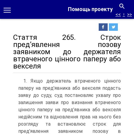
Помощь проекту
<<
↑
>>
Стаття 265. Строк
пред’явлення позову
заявником до держателя
втраченого цінного паперу або
векселя
1. Якщо держатель втраченого цінного
паперу на пред’явника або векселя подасть
заяву до суду, суд постановляє ухвалу про
залишення заяви про визнання втраченого
цінного паперу на пред’явника або векселя
недійсним та відновлення прав на нього без
розгляду та встановлює строк для
пред’явлення заявником позову в