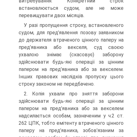
витребування. Конкретний строк
встановлюється судом, але не може
перевищувати двох місяців.
У разі пропущення строку, встановленого
судом, для пред’явлення позову заявником
до держателя втраченого цінного паперу на
пред’явника або векселя, суд своєю
ухвалою знімає (скасовує) заборону
здійснювати будь-які операції за цінним
папером на пред’явника або за векселем.
Інших правових наслідків пропуску цього
строку законом не передбачено.
2. Копія ухвали про зняття заборони
здійснювати будь-які операції за цінним
папером на пред’явника або за векселем
надсилається особам, зазначеним у ч.2 ст.
262 ЦПК, тобто емітенту втраченого цінного
паперу на пред’явника, зобов’язаним за