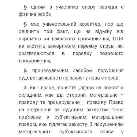
§ одним з учасників спору завжди є
фізична особа;
§ має універсальний характер, про що
свідчить той факт, що на відміну від
окремого чи наказного провадження, ЦПК
не містить вичерпного переліку справ, які
розглядаються в порядку позовного
провадження;
§ процесуальним засобом порушення
судової діяльності по захисту прав є позов.
3. Як і позов, поняття „право на позов” є
складним, має дві сторони: матеріально –
правову та процесуально – правову. Право
на звернення за судовим захистом тісно
пов’язане з суб’єктивним матеріальним
правом, яке підлягає захисту. З порушенням
матеріального суб’єктивного права у