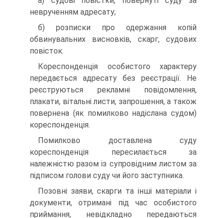
а) судові повістки, повернуті суду за
неврученням адресату;
б) розписки про одержання копій
обвинувальних висновків, скарг, судових
повісток.
Кореспонденція особистого характеру
передається адресату без реєстрації. Не
реєструються рекламні повідомлення,
плакати, вітальні листи, запрошення, а також
повернена (як помилково надіслана судом)
кореспонденція.
Помилково доставлена суду
кореспонденція пересилається за
належністю разом із супровідним листом за
підписом голови суду чи його заступника.
Позовні заяви, скарги та інші матеріали і
документи, отримані під час особистого
приймання, невідкладно передаються