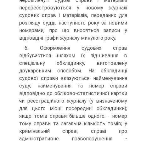
нерозглянуті судові справи і матеріали
перереєстровуються у новому журналі
судових справ і матеріалів, переданих для
розгляду судді, наступного року за новими
номерами, про що вносяться записи у
відповідні графи журналу минулого року.
6. Оформлення судових справ
відбувається шляхом їх підшивання в
спеціальну обкладинку, виготовлену
друкарським способом. На обкладинці
судової справи вказуються: найменування
суду; найменування та номер справи
відповідно до обліково-статистичної картки
чи реєстраційного журналу (у визначеному
для цього місці посередині обкладинки);
якщо томів справи більше одного, - номер
тому справи та загальна кількість томів; у
кримінальній справі, справі про
адміністративне правопорушення -