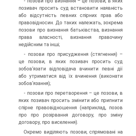
- позови про визнання – це позови, в яких
позивач просить суд встановити наявність
або відсутність певних спірних прав або
правовідносин. До таких належать, зокрема
позови про визнання батьківства, визнання
права власності, визнання правочину
недійсним та інші;
- позови про присудження (стягнення) –
це позови, в яких позивач просить суд
зобов‘язати відповідача вчинити певні дії
або утриматися від їх вчинення (виконати
зобов‘язання);
- позови про перетворення – це позови, в
яких позивач просить змінити або припнити
спірне правовідношення (наприклад, позов
про про розірвання договору, про зміну
договору, про виселення).
Окремо виділяють позови, спрямовані на