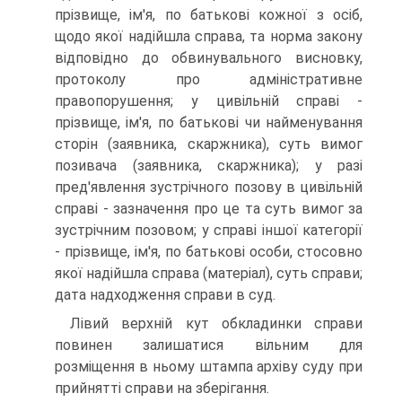
прізвище, ім'я, по батькові кожної з осіб,
щодо якої надійшла справа, та норма закону
відповідно до обвинувального висновку,
протоколу про адміністративне
правопорушення; у цивільній справі -
прізвище, ім'я, по батькові чи найменування
сторін (заявника, скаржника), суть вимог
позивача (заявника, скаржника); у разі
пред'явлення зустрічного позову в цивільній
справі - зазначення про це та суть вимог за
зустрічним позовом; у справі іншої категорії
- прізвище, ім'я, по батькові особи, стосовно
якої надійшла справа (матеріал), суть справи;
дата надходження справи в суд.
Лівий верхній кут обкладинки справи
повинен залишатися вільним для
розміщення в ньому штампа архіву суду при
прийнятті справи на зберігання.