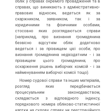
облік у справах окремого провадження та в
справах, що виникають з адміністративно-
правових відносин, ведеться як за
скаржником, заявником, так і за
юридичними та фізичними особами,
стосовно яких розглядаються справи
(наприклад, про визнання громадянина
безвісно відсутнім облік додатково
ведеться і за прізвищем цієї особи; про
визнання громадянина недієздатним - і за
прізвищем цього громадянина; про
оскарження рішень виборчих комісій - і за
найменуванням виборчої комісії тощо).
Номер судової справи та інших матеріалів,
розгляд яких передбачається
процесуальним законодавством,
складається з відповідного індексу,
порядкового номера обліково-статистичної
картки на судову справу чи реєстраційного