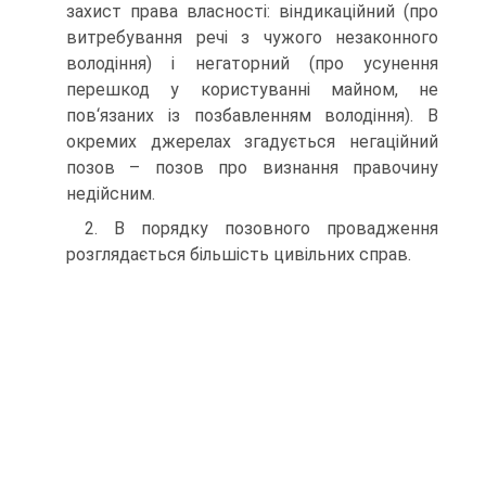
захист права власності: віндикаційний (про
витребування речі з чужого незаконного
володіння) і негаторний (про усунення
перешкод у користуванні майном, не
пов‘язаних із позбавленням володіння). В
окремих джерелах згадується негаційний
позов – позов про визнання правочину
недійсним.
2. В порядку позовного провадження
розглядається більшість цивільних справ.