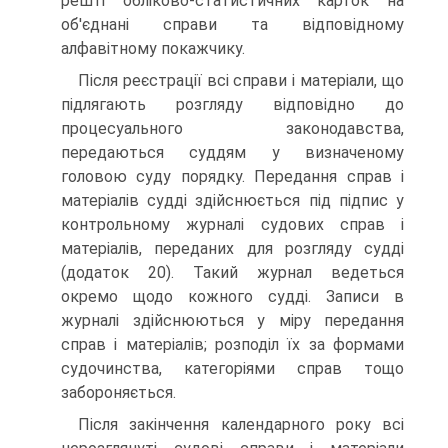
решті обліково-статистичних карток на
об'єднані справи та відповідному
алфавітному покажчику.
Після реєстрації всі справи і матеріали, що
підлягають розгляду відповідно до
процесуального законодавства,
передаються суддям у визначеному
головою суду порядку. Передання справ і
матеріалів судді здійснюється під підпис у
контрольному журналі судових справ і
матеріалів, переданих для розгляду судді
(додаток 20). Такий журнал ведеться
окремо щодо кожного судді. Записи в
журналі здійснюються у міру передання
справ і матеріалів; розподіл їх за формами
судочинства, категоріями справ тощо
забороняється.
Після закінчення календарного року всі