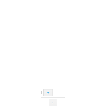
|
>>
↑