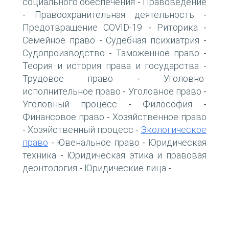
социального обеспечения
Правоведение
-
Правоохранительная деятельность
-
-
Предотвращение COVID-19
Риторика
-
-
Семейное право
Судебная психиатрия
-
-
Судопроизводство
Таможенное право
-
-
Теория и история права и государства
-
Трудовое право
Уголовно-
-
исполнительное право
Уголовное право
-
-
Уголовный процесс
Философия
-
-
Финансовое право
Хозяйственное право
-
Хозяйственный процесс
Экологическое
-
-
право
Ювенальное право
Юридическая
-
-
техника
Юридическая этика и правовая
-
деонтология
Юридические лица
-
-