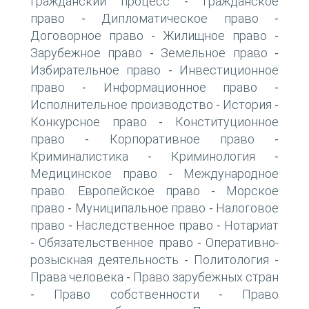
Гражданский процесс
Гражданское
-
право
Дипломатическое право
-
-
Договорное право
Жилищное право
-
-
Зарубежное право
Земельное право
-
-
Избирательное право
Инвестиционное
-
право
Информационное право
-
-
Исполнительное производство
История
-
-
Конкурсное право
Конституционное
-
право
Корпоративное право
-
-
Криминалистика
Криминология
-
-
Медицинское право
Международное
-
право. Европейское право
Морское
-
право
Муниципальное право
Налоговое
-
-
право
Наследственное право
Нотариат
-
-
Обязательственное право
Оперативно-
-
-
розыскная деятельность
Политология
-
-
Права человека
Право зарубежных стран
-
Право собственности
Право
-
-