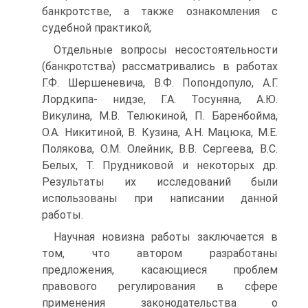
банкротстве, а также ознакомления с
судебной практикой;
Отдельные вопросы несостоятельности
(банкротства) рассматривались в работах
Г.Ф. Шершеневича, В.Ф. Попондопуло, А.Г.
Лордкипа- нидзе, Г.А. Тосуняна, А.Ю.
Викулина, М.В. Телюкиной, П. Баренбойма,
О.А. Никитиной, В. Кузина, А.Н. Мацюка, М.Е.
Полякова, О.М. Олейник, В.В. Сергеева, В.С.
Белых, Т. Прудниковой и некоторых др.
Результаты их исследований были
использованы при написании данной
работы.
Научная новизна работы заключается в
том, что автором разработаны
предложения, касающиеся проблем
правового регулирования в сфере
применения законодательства о