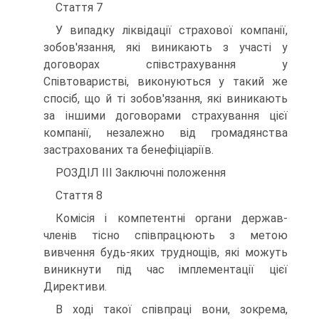
Стаття 7
У випадку ліквідації страхової компанії,
зобов'язання, які виникають з уча­сті у
договорах співстрахування у
Співтоваристві, виконуються у такий же
спо­сіб, що й ті зобов'язання, які виникають
за іншими договорами страхування цієї
компанії, незалежно від громадянства
застрахованих та бенефіціаріїв.
РОЗДІЛ III Заключні положення
Стаття 8
Комісія і компетентні органи держав-
членів тісно співпрацюють з метою
вивчення будь-яких труднощів, які можуть
виникнути під час імплементації цієї
Директиви.
В ході такої співпраці вони, зокрема,