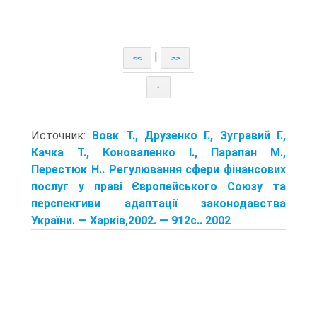
|
<<
>>
↑
Источник:
Вовк Т., Друзенко Г., Зугравий Г.,
Качка Т., Коноваленко І., Парапан М.,
Перестюк Н.. Регулювання сфери фінансових
послуг у праві Європейського Союзу та
перспекгиви адаптації законодавства
України. — Харків,2002. — 912с.. 2002