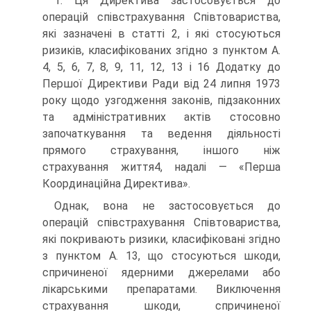
1. Ця Директива застосовується до
операцій співстрахування Співтоварист­ва,
які зазначені в статті 2, і які стосуються
ризиків, класифікованих згідно з пунктом А.
4, 5, 6, 7, 8, 9, 11, 12, 13 і 16 Додатку до
Першої Директиви Ради від 24 липня 1973
року щодо узгодження законів, підзаконних
та адміністративних актів стосовно
започаткування та ведення діяльності
прямого страхування, ін­шого ніж
страхування життя4, надалі — «Перша
Координаційна Директива».
Однак, вона не застосовується до
операцій співстрахування Співтовариства,
які покривають ризики, класифіковані згідно
з пунктом А. 13, що стосуються шкоди,
спричиненої ядерними джерелами або
лікарськими препаратами. Ви­ключення
страхування шкоди, спричиненої