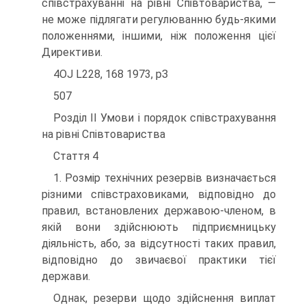
співстрахуванні на рівні Співтовариства, —
не може підлягати регулю­ванню будь-якими
положеннями, іншими, ніж положення цієї
Директиви.
4OJ L228, 168 1973, рЗ
507
Розділ II Умови і порядок співстрахування
на рівні Співтовариства
Стаття 4
1. Розмір технічних резервів визначається
різними співстраховиками, відпо­відно до
правил, встановлених державою-членом, в
якій вони здійснюють під­приємницьку
діяльність, або, за відсутності таких правил,
відповідно до звича­євої практики тієї
держави.
Однак, резерви щодо здійснення виплат