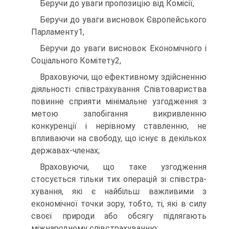
Беручи до уваги пропозицію від Комісії,
Беручи до уваги висновок Європейського
Парламенту1,
Беручи до уваги висновок Економічного і
Соціального Комітету2,
Враховуючи, що ефективному здійсненню
діяльності співстрахування Спів­товариства
повинне сприяти мінімальне узгодження з
метою запобігання ви­кривленню
конкуренції і нерівному ставленню, не
впливаючи на свободу, що існує в декількох
державах-членах;
Враховуючи, що таке узгодження
стосується тільки тих операцій зі співстра­
хування, які є найбільш важливими з
економічної точки зору, тобто, ті, які в силу
своєї природи або обсягу підлягають
міжнародному співстрахуванню;