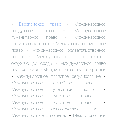
Европейское право
Международное
-
-
воздушное право
Международное
-
гуманитарное право
Международное
-
космическое право
Международное морское
-
право
Международное обязательственное
-
право
Международное право охраны
-
окружающей среды
Международное право
-
прав человека
Международное право торговли
-
Международное правовое регулирование
-
-
Международное семейное право
-
Международное уголовное право
-
Международное частное право
-
Международное частное право
-
Международное экономическое право
-
Международные отношения
Международный
-