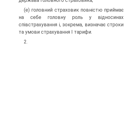
держава головного страховика;
(e) головний страховик повністю приймає
на себе головну роль у відноси­нах
співстрахування і, зокрема, визначає строки
та умови страхування І тарифи.
2.