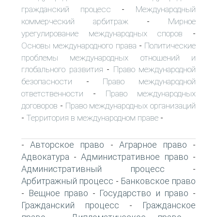
гражданский процесс
Международный
-
коммерческий арбитраж
Мирное
-
урегулирование международных споров
-
Основы международного права
Политические
-
проблемы международных отношений и
глобального развития
Право международной
-
безопасности
Право международной
-
ответственности
Право международных
-
договоров
Право международных организаций
-
Территория в международном праве
-
-
Авторское право
Аграрное право
-
-
-
Адвокатура
Административное право
-
-
Административный процесс
-
Арбитражный процесс
Банковское право
-
Вещное право
Государство и право
-
-
-
Гражданский процесс
Гражданское
-