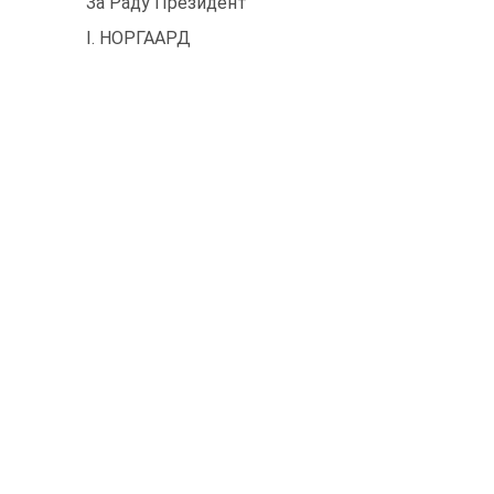
За Раду Президент
І. НОРГААРД