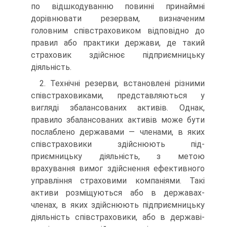
по відшкодуванню повинні при­наймні
дорівнювати резервам, визначеним
головним співстраховиком відповід­но до
правил або практики держави, де такий
страховик здійснює підприємни­цьку
діяльність.
2. Технічні резерви, встановлені різними
співстраховиками, представляють­ся у
вигляді збалансованих активів. Однак,
правило збалансованих активів може бути
послаблено державами — членами, в яких
співстраховики здійснюють під­
приємницьку діяльність, з метою
врахування вимог здійснення ефективного
управління страховими компаніями. Такі
активи розміщуються або в державах-
членах, в яких здійснюють підприємницьку
діяльність співстраховики, або в державі-