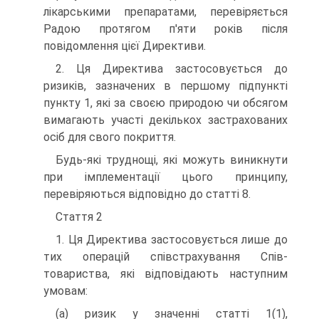
лікарськими препаратами, переві­ряється
Радою протягом п'яти років після
повідомлення цієї Директиви.
2. Ця Директива застосовується до
ризиків, зазначених в першому підпункті
пункту 1, які за своєю природою чи обсягом
вимагають участі декількох застра­хованих
осіб для свого покриття.
Будь-які труднощі, які можуть виникнути
при імплементації цього принци­пу,
перевіряються відповідно до статті 8.
Стаття 2
1. Ця Директива застосовується лише до
тих операцій співстрахування Спів­
товариства, які відповідають наступним
умовам:
(a) ризик у значенні статті 1(1),