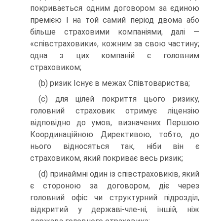
покривається одним договором за єдиною
премією І на той самий період двома або
більше страховими компанія­ми, далі —
«співстраховики», кожним за свою частину;
одна з цих ком­паній є головним
страховиком;
(b) ризик Існує в межах Співтовариства;
(c) для цілей покриття цього ризику,
головний страховик отримує ліцензію
відповідно до умов, визначених Першою
Координаційною Директивою, тобто, до
нього відносяться так, ніби він є
страховиком, який покриває весь ризик;
(d) принаймні один із співстраховиків, який
є стороною за договором, діє через
головний офіс чи структурний підрозділ,
відкритий у державі-чле-ні, іншій, ніж