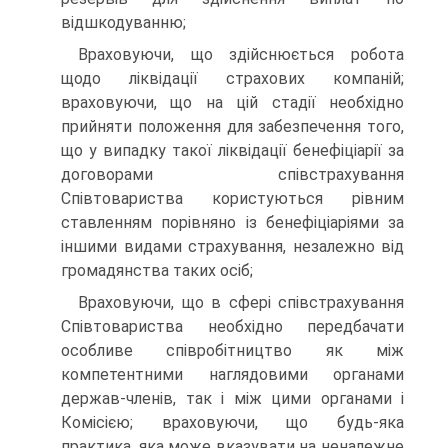
відшкодуванню;
Враховуючи, що здійснюється робота
щодо ліквідації страхових компаній;
враховуючи, що на цій стадії необхідно
прийняти положення для забезпечення того,
що у випадку такої ліквідації бенефіціарії за
договорами співстрахування
Співтовариства користуються рівним
ставленням порівняно із бенефіціаріями за
іншими видами страхування, незалежно від
громадянства таких осіб;
Враховуючи, що в сфері співстрахування
Співтовариства необхідно перед­бачати
особливе співробітництво як між
компетентними наглядовими органа­ми
держав-членів, так і між цими органами і
Комісією; враховуючи, що будь-яка
практика, яка може вказувати на неналежне