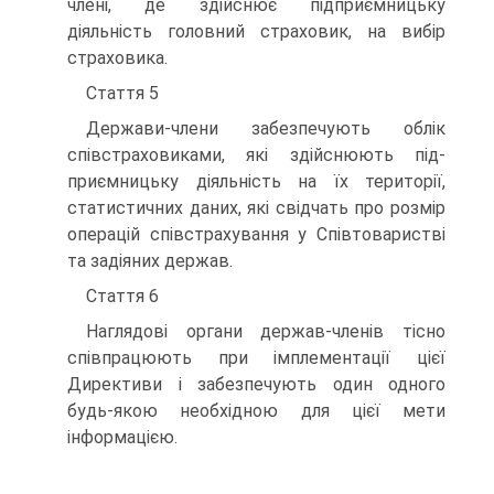
члені, де здійснює підприємницьку
діяльність головний страховик, на вибір
страховика.
Стаття 5
Держави-члени забезпечують облік
співстраховиками, які здійснюють під­
приємницьку діяльність на їх території,
статистичних даних, які свідчать про розмір
операцій співстрахування у Співтоваристві
та задіяних держав.
Стаття 6
Наглядові органи держав-членів тісно
співпрацюють при імплементації цієї
Директиви і забезпечують один одного
будь-якою необхідною для цієї мети
інформацією.