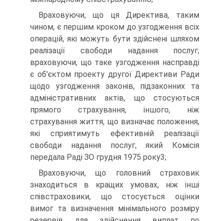
Враховуючи, що ця Директива, таким
чином, є першим кроком до узго­дження всіх
операцій, які можуть бути здійснені шляхом
реалізації свободи надання послуг;
враховуючи, що таке узгодження насправді
є об'єктом проекту другої Директиви Ради
щодо узгодження законів, підзаконних та
адміністрати­вних актів, що стосуються
прямого страхування, іншого, ніж
страхування жит­тя, що визначає положення,
які сприятимуть ефективній реалізації
свободи надання послуг, який Комісія
передала Раді ЗО грудня 1975 року3;
Враховуючи, що головний страховик
знаходиться в кращих умовах, ніж інші
співстраховики, що стосується оцінки
вимог та визначення мінімального роз­міру
резервів для здійснення виплат по