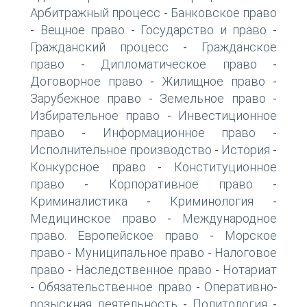
Арбитражный процесс
Банковское право
-
Вещное право
Государство и право
-
-
-
Гражданский процесс
Гражданское
-
право
Дипломатическое право
-
-
Договорное право
Жилищное право
-
-
Зарубежное право
Земельное право
-
-
Избирательное право
Инвестиционное
-
право
Информационное право
-
-
Исполнительное производство
История
-
-
Конкурсное право
Конституционное
-
право
Корпоративное право
-
-
Криминалистика
Криминология
-
-
Медицинское право
Международное
-
право. Европейское право
Морское
-
право
Муниципальное право
Налоговое
-
-
право
Наследственное право
Нотариат
-
-
Обязательственное право
Оперативно-
-
-
розыскная деятельность
Политология
-
-