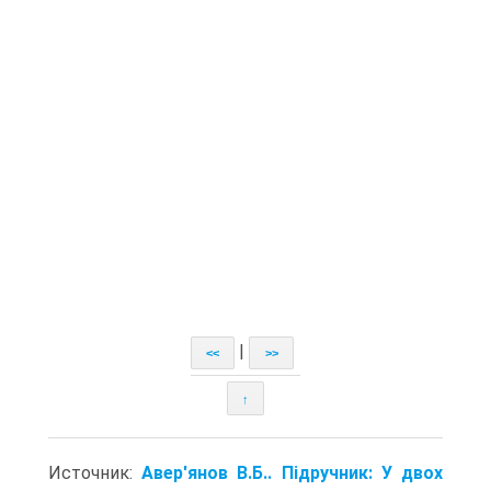
|
<<
>>
↑
Источник:
Авер'янов В.Б.. Підручник: У двох