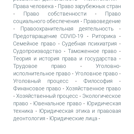
Права человека
Право зарубежных стран
-
Право собственности
Право
-
-
социального обеспечения
Правоведение
-
Правоохранительная деятельность
-
-
Предотвращение COVID-19
Риторика
-
-
Семейное право
Судебная психиатрия
-
-
Судопроизводство
Таможенное право
-
-
Теория и история права и государства
-
Трудовое право
Уголовно-
-
исполнительное право
Уголовное право
-
-
Уголовный процесс
Философия
-
-
Финансовое право
Хозяйственное право
-
Хозяйственный процесс
Экологическое
-
-
право
Ювенальное право
Юридическая
-
-
техника
Юридическая этика и правовая
-
деонтология
Юридические лица
-
-