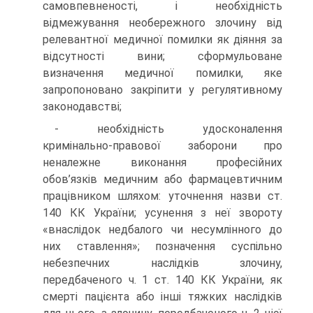
самовпевненості, і необхідність
відмежування необережного злочину від
релевантної медичної помилки як діяння за
відсутності вини; сформульоване
визначення медичної помилки, яке
запропоновано закріпити у регулятивному
законодавстві;
- необхідність удосконалення
кримінально-правової заборони про
неналежне виконання професійних
обов’язків медичним або фармацевтичним
працівником шляхом: уточнення назви ст.
140 КК України; усунення з неї звороту
«внаслідок недбалого чи несумлінного до
них ставлення»; позначення суспільно
небезпечних наслідків злочину,
передбаченого ч. 1 ст. 140 КК України, як
смерті пацієнта або інші тяжких наслідків