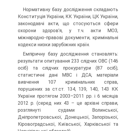
Нормативну базу дослідження складають
Конституція України, КК України, ЦК України,
законодавчі акти, що стосуються сфери
охорони здоров’я, у т.ч. акти МОЗ,
міжнародно-правові документи, кримінальні
кодекси низки зарубіжних країн.
Емпіричну базу дослідження становлять:
результати опитування 233 слідчих ОВС (146
осіб) та слідчих прокуратури (87 осіб);
статистичні дані МВС і ДСА; матеріали
вивчення 107 кримінальних справ,
порушених за ст.ст. 134, 139, 140, 143 КК
України протягом 2003–2011 рр. і 6 місяців
2012 р. (серед них 43 – це архівні справи,
розглянуті судами Волинської,
Дніпропетровської, Донецької, Запорізької,
Кіровоградської, Київської, Харківської та