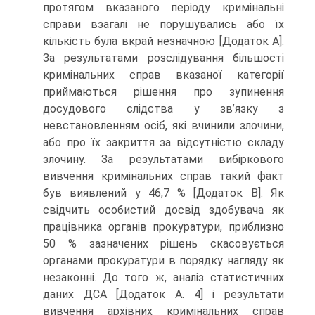
протягом вказаного періоду кримінальні
справи взагалі не порушувались або їх
кількість була вкрай незначною [Додаток А].
За результатами розслідування більшості
кримінальних справ вказаної категорії
приймаються рішення про зупинення
досудового слідства у зв’язку з
невстановленням осіб, які вчинили злочини,
або про їх закриття за відсутністю складу
злочину. За результатами вибіркового
вивчення кримінальних справ такий факт
був виявлений у 46,7 % [Додаток В]. Як
свідчить особистий досвід здобувача як
працівника органів прокуратури, приблизно
50 % зазначених рішень скасовується
органами прокуратури в порядку нагляду як
незаконні. До того ж, аналіз статистичних
даних ДСА [Додаток А. 4] і результати
вивчення архівних кримінальних справ