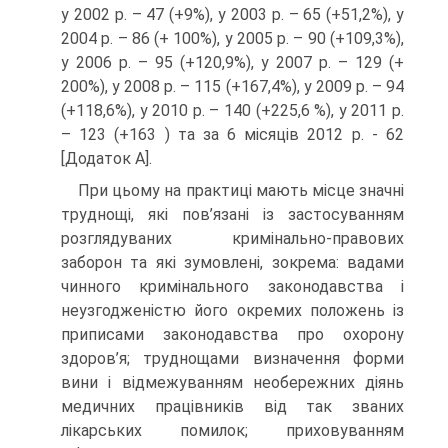
у 2002 р. – 47 (+9%), у 2003 р. – 65 (+51,2%), у
2004 р. – 86 (+ 100%), у 2005 р. – 90 (+109,3%),
у 2006 р. – 95 (+120,9%), у 2007 р. – 129 (+
200%), у 2008 р. – 115 (+167,4%), у 2009 р. – 94
(+118,6%), у 2010 р. – 140 (+225,6 %), у 2011 р.
– 123 (+163 ) та за 6 місяців 2012 р. - 62
[Додаток А].
При цьому на практиці мають місце значні
труднощі, які пов’язані із застосуванням
розглядуваних кримінально-правових
заборон та які зумовлені, зокрема: вадами
чинного кримінального законодавства і
неузгодженістю його окремих положень із
приписами законодавства про охорону
здоров’я; труднощами визначення форми
вини і відмежуванням необережних діянь
медичних працівників від так званих
лікарських помилок; приховуванням