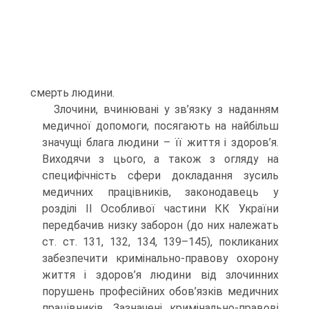
смерть людини.
Злочини, вчинювані у зв’язку з наданням
медичної допомоги, посягають на найбільш
значущі блага людини – її життя і здоров’я.
Виходячи з цього, а також з огляду на
специфічність сфери докладання зусиль
медичних працівників, законодавець у
розділі ІІ Особливої частини КК України
передбачив низку заборон (до них належать
ст. ст. 131, 132, 134, 139–145), покликаних
забезпечити кримінально-правову охорону
життя і здоров’я людини від злочинних
порушень професійних обов’язків медичних
працівників. Зазначені кримінально-правові