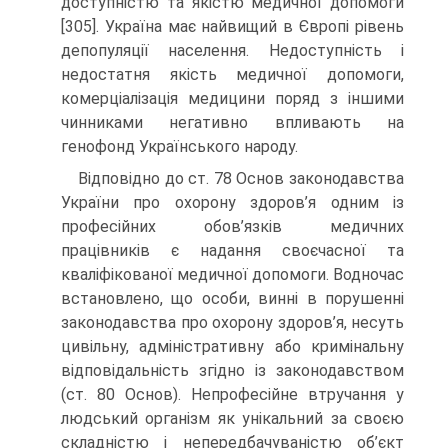
доступністю та якістю медичної допомоги
[305]. Україна має найвищий в Європі рівень
депопуляції населення. Недоступність і
недостатня якість медичної допомоги,
комерціалізація медицини поряд з іншими
чинниками негативно впливають на
генофонд Українського народу.
Відповідно до ст. 78 Основ законодавства
України про охорону здоров’я одним із
професійних обов’язків медичних
працівників є надання своєчасної та
кваліфікованої медичної допомоги. Водночас
встановлено, що особи, винні в порушенні
законодавства про охорону здоров’я, несуть
цивільну, адміністративну або кримінальну
відповідальність згідно із законодавством
(ст. 80 Основ). Непрофесійне втручання у
людський організм як унікальний за своєю
складністю і непередбачуваністю об’єкт