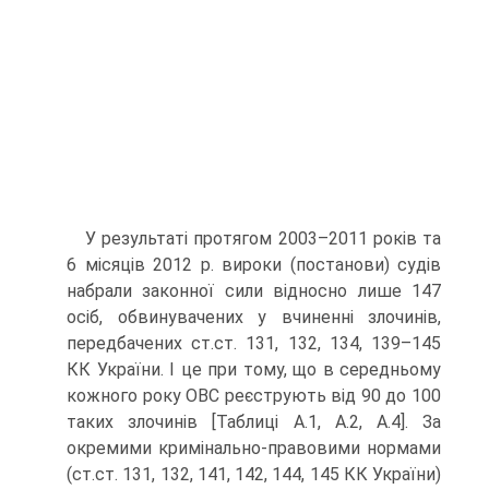
У результаті протягом 2003–2011 років та
6 місяців 2012 р. вироки (постанови) судів
набрали законної сили відносно лише 147
осіб, обвинувачених у вчиненні злочинів,
передбачених ст.ст. 131, 132, 134, 139–145
КК України. І це при тому, що в середньому
кожного року ОВС реєструють від 90 до 100
таких злочинів [Таблиці А.1, А.2, А.4]. За
окремими кримінально-правовими нормами
(ст.ст. 131, 132, 141, 142, 144, 145 КК України)