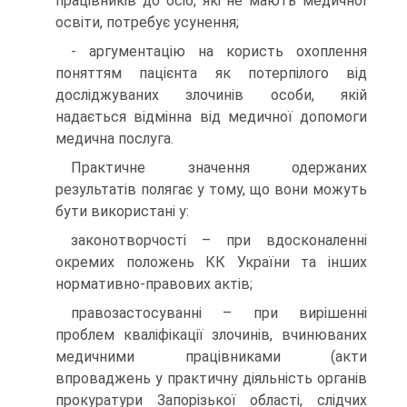
працівників до осіб, які не мають медичної
освіти, потребує усунення;
- аргументацію на користь охоплення
поняттям пацієнта як потерпілого від
досліджуваних злочинів особи, якій
надається відмінна від медичної допомоги
медична послуга.
Практичне значення одержаних
результатів полягає у тому, що вони можуть
бути використані у:
законотворчості – при вдосконаленні
окремих положень КК України та інших
нормативно-правових актів;
правозастосуванні – при вирішенні
проблем кваліфікації злочинів, вчинюваних
медичними працівниками (акти
впроваджень у практичну діяльність органів
прокуратури Запорізької області, слідчих