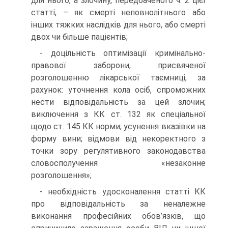
для нього, а злочину, передбаченого ч. 2 цієї
статті, – як смерті неповнолітнього або
інших тяжких наслідків для нього, або смерті
двох чи більше пацієнтів;
- доцільність оптимізації кримінально-
правової заборони, присвяченої
розголошенню лікарської таємниці, за
рахунок: уточнення кола осіб, спроможних
нести відповідальність за цей злочин;
виключення з КК ст. 132 як спеціальної
щодо ст. 145 КК норми; усунення вказівки на
форму вини; відмови від некоректного з
точки зору регулятивного законодавства
словосполучення «незаконне
розголошення»;
- необхідність удосконалення статті КК
про відповідальність за неналежне
виконання професійних обов’язків, що