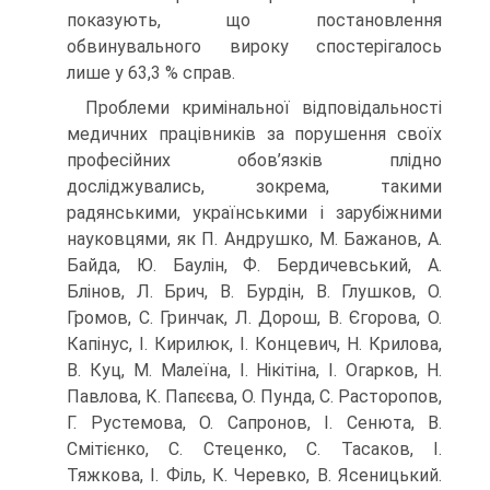
показують, що постановлення
обвинувального вироку спостерігалось
лише у 63,3 % справ.
Проблеми кримінальної відповідальності
медичних працівників за порушення своїх
професійних обов’язків плідно
досліджувались, зокрема, такими
радянськими, українськими і зарубіжними
науковцями, як П. Андрушко, М. Бажанов, А.
Байда, Ю. Баулін, Ф. Бердичевський, А.
Блінов, Л. Брич, В. Бурдін, В. Глушков, О.
Громов, С. Гринчак, Л. Дорош, В. Єгорова, О.
Капінус, І. Кирилюк, І. Концевич, Н. Крилова,
В. Куц, М. Малеїна, І. Нікітіна, І. Огарков, Н.
Павлова, К. Папєєва, О. Пунда, С. Расторопов,
Г. Рустемова, О. Сапронов, І. Сенюта, В.
Смітієнко, С. Стеценко, С. Тасаков, І.
Тяжкова, І. Філь, К. Черевко, В. Ясеницький.