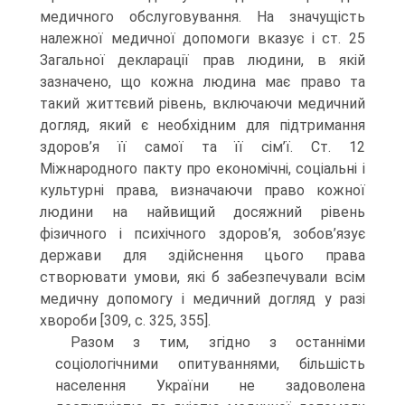
медичного обслуговування. На значущість
належної медичної допомоги вказує і ст. 25
Загальної декларації прав людини, в якій
зазначено, що кожна людина має право та
такий життєвий рівень, включаючи медичний
догляд, який є необхідним для підтримання
здоров’я її самої та її сім’ї. Ст. 12
Міжнародного пакту про економічні, соціальні і
культурні права, визначаючи право кожної
людини на найвищий досяжний рівень
фізичного і психічного здоров’я, зобов’язує
держави для здійснення цього права
створювати умови, які б забезпечували всім
медичну допомогу і медичний догляд у разі
хвороби [309, с. 325, 355].
Разом з тим, згідно з останніми
соціологічними опитуваннями, більшість
населення України не задоволена