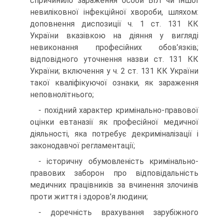
спричинило зараження особи ВІЛ чи іншої
невиліковної інфекційної хвороби, шляхом:
доповнення диспозиції ч. 1 ст. 131 КК
України вказівкою на діяння у вигляді
невиконання професійних обов’язків;
відповідного уточнення назви ст. 131 КК
України; включення у ч. 2 ст. 131 КК України
такої кваліфікуючої ознаки, як зараження
неповнолітнього;
- похідний характер кримінально-правової
оцінки евтаназії як професійної медичної
діяльності, яка потребує декриміналізації і
законодавчої регламентації;
- історичну обумовленість кримінально-
правових заборон про відповідальність
медичних працівників за вчинення злочинів
проти життя і здоров’я людини;
- доречність врахування зарубіжного