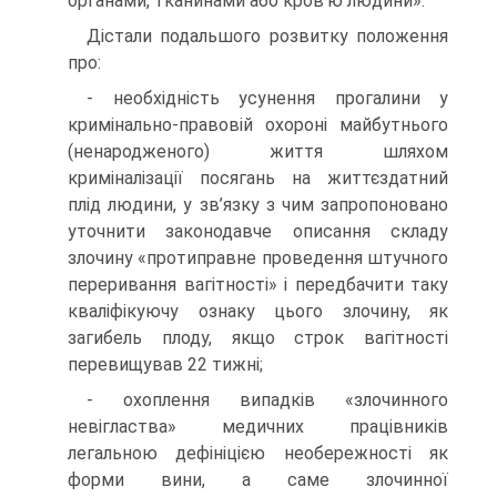
органами, тканинами або кров’ю людини».
Дістали подальшого розвитку положення
про:
- необхідність усунення прогалини у
кримінально-правовій охороні майбутнього
(ненародженого) життя шляхом
криміналізації посягань на життєздатний
плід людини, у зв’язку з чим запропоновано
уточнити законодавче описання складу
злочину «протиправне проведення штучного
переривання вагітності» і передбачити таку
кваліфікуючу ознаку цього злочину, як
загибель плоду, якщо строк вагітності
перевищував 22 тижні;
- охоплення випадків «злочинного
невігластва» медичних працівників
легальною дефініцією необережності як
форми вини, а саме злочинної