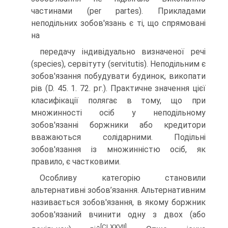
частинами (per partes). Прикладами
неподільних зобов'язань є ті, що спрямовані
на
передачу індивідуально визначеної речі
(species), сервітуту (servitutis). Неподільним є
зобов'язання побудувати будинок, викопати
рів (D. 45. 1. 72. рг.). Практичне значення цієї
класифікації полягає в тому, що при
множинності осіб у неподільному
зобов'язанні боржники або кредитори
вважаються солідарними. Подільні
зобов'язання із множин­ністю осіб, як
правило, є частковими.
Особливу категорію становили
альтернативні зобов’язання. Альтернативним
називається зобов'язання, в якому боржник
зобо­в'язаний вчинити одну з двох (або
[CLXXVII]