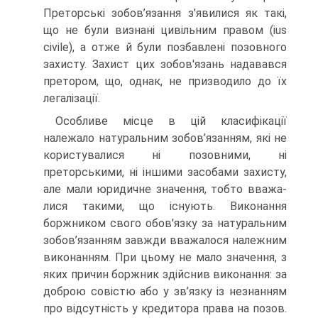
Преторські зобов’язання з'явилися як такі,
що не були визнані цивільним правом (ius
civile), а отже й були позбавлені позовного
захисту. Захист цих зобов'язань надавався
претором, що, однак, не призводило до їх
легалізації.
Особливе місце в цій класифікації
належало натуральним зобо­в’язанням, які не
користувалися ні позовними, ні
преторськими, ні іншими засобами захисту,
але мали юридичне значення, тобто вважа­
лися такими, що існують. Виконання
боржником свого обов'язку за натуральним
зобов’язанням завжди вважалося належним
виконанням. При цьому не мало значення, з
яких причин боржник здійснив вико­нання: за
доброю совістю або у зв’язку із незнанням
про відсутність у кредитора права на позов.