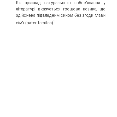
Як приклад натурального зобов’язання у
літературі вказується грошова позика, що
здійснена підвладним сином без згоди глави
1
сім’ї (pater familias)
.