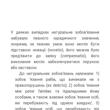
У деяких випадках натуральне зобов'язання
набувало певного юридичного значення,
зокрема, за певних умов воно могло бути
підставою новації (novatio); його можна було
пред'явити до заліку (compensatio); його
виконання могло забез­печуватися порукою
або заставою.
До натуральних зобов'язань належали: 1)
зобов 'язання рабів, що виникали не з
правопорушень (ex delicto); 2) зобов 'язання
між pater familias та підвладними йому
особами, а також взаємні зобов 'язання осіб,
які перебувають під однією владою', 3)
зобов 'язання осіб, що перебувають під