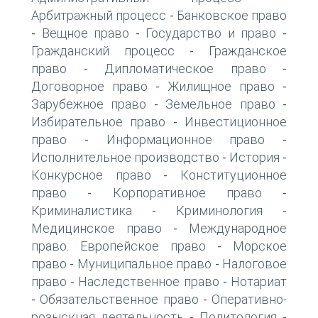
Арбитражный процесс
Банковское право
-
Вещное право
Государство и право
-
-
-
Гражданский процесс
Гражданское
-
право
Дипломатическое право
-
-
Договорное право
Жилищное право
-
-
Зарубежное право
Земельное право
-
-
Избирательное право
Инвестиционное
-
право
Информационное право
-
-
Исполнительное производство
История
-
-
Конкурсное право
Конституционное
-
право
Корпоративное право
-
-
Криминалистика
Криминология
-
-
Медицинское право
Международное
-
право. Европейское право
Морское
-
право
Муниципальное право
Налоговое
-
-
право
Наследственное право
Нотариат
-
-
Обязательственное право
Оперативно-
-
-
розыскная деятельность
Политология
-
-