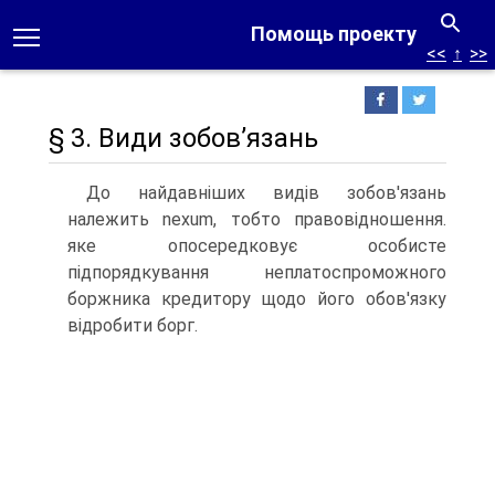
Помощь проекту
<<
↑
>>
§ 3. Види зобов’язань
До найдавніших видів зобов'язань
належить nexum, тобто правовід­ношення.
яке опосередковує особисте
підпорядкування неплатоспромож­ного
боржника кредитору щодо його обов'язку
відробити борг.