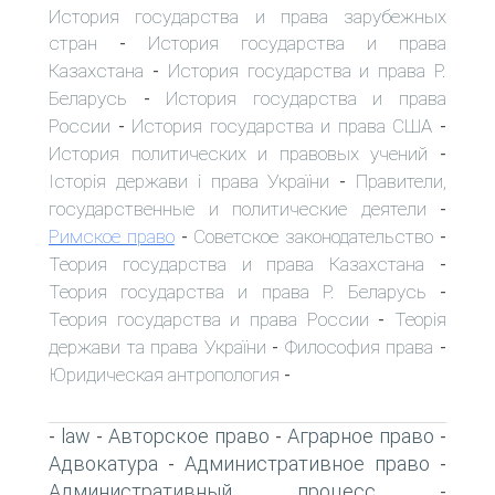
История государства и права зарубежных
стран
История государства и права
-
Казахстана
История государства и права Р.
-
Беларусь
История государства и права
-
России
История государства и права США
-
-
История политических и правовых учений
-
Історія держави і права України
Правители,
-
государственные и политические деятели
-
Римское право
Советское законодательство
-
-
Теория государства и права Казахстана
-
Теория государства и права Р. Беларусь
-
Теория государства и права России
Теорія
-
держави та права України
Философия права
-
-
Юридическая антропология
-
law
Авторское право
Аграрное право
-
-
-
-
Адвокатура
Административное право
-
-
Административный процесс
-