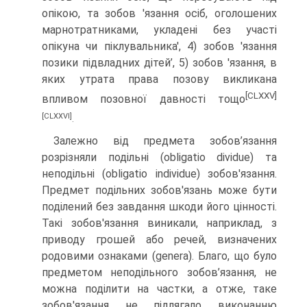
опікою, та зобов 'язання осіб, оголошених
марнотрат­никами, укладені без участі
опікуна чи піклувальника', 4) зобов 'язання
позики підвладних дітей’, 5) зобов 'язання, в
яких утрата права позову викликана
[CLXXV]
впливом позовної давності тощо
[CLXXVI]
.
Залежно від предмета зобов’язання
розрізняли подільні (obligatio dividue) та
неподільні (obligatio individue) зобов'язання.
Предмет подільних зобов'язань може бути
поділений без завдання шкоди його цінності.
Такі зобов'язання виникали, наприклад, з
приводу грошей або речей, визначених
родовими ознаками (genera). Благо, що було
предметом неподільного зобов’язання, не
можна поділити на частки, а отже, таке
зобов'язання не підлягало виконанню