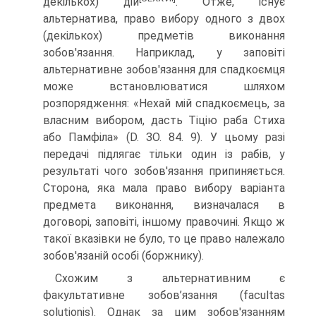
декількох) дій
. Отже, існує
альтернатива, право вибору одного з двох
(декількох) предметів вико­нання
зобов'язання. Наприклад, у заповіті
альтернативне зобов'язання для спадкоємця
може встановлюватися шляхом
розпорядження: «Нехай мій спадкоємець, за
власним вибором, дасть Тіцію раба Стиха
або Памфіла» (D. ЗО. 84. 9). У цьому разі
передачі підлягає тільки один із рабів, у
результаті чого зобов'язання припиняється.
Сторона, яка мала право вибору варіанта
предмета виконання, визначалася в
договорі, заповіті, іншому правочині. Якщо ж
такої вказівки не було, то це пра­во належало
зобов'язаній особі (боржнику).
Схожим з альтернативним є
факультативне зобов’язання (facultas
solutionis). Однак за цим зобов'язанням