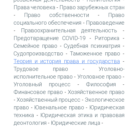
Права человека
Право зарубежных стран
-
Право собственности
Право
-
-
социального обеспечения
Правоведение
-
Правоохранительная деятельность
-
-
Предотвращение COVID-19
Риторика
-
-
Семейное право
Судебная психиатрия
-
-
Судопроизводство
Таможенное право
-
-
Теория и история права и государства
-
Трудовое право
Уголовно-
-
исполнительное право
Уголовное право
-
-
Уголовный процесс
Философия
-
-
Финансовое право
Хозяйственное право
-
Хозяйственный процесс
Экологическое
-
-
право
Ювенальное право
Юридическая
-
-
техника
Юридическая этика и правовая
-
деонтология
Юридические лица
-
-