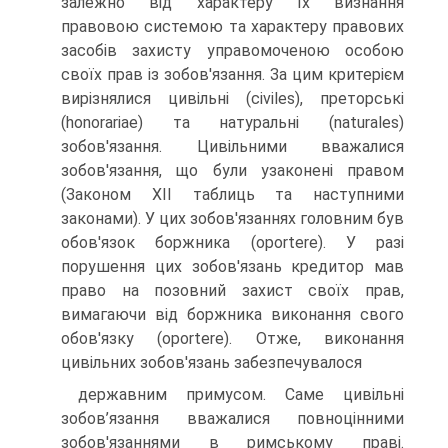
залежно від характеру їх виз­нання
правовою системою та характеру правових
засобів захисту управомоченою особою
своїх прав із зобов'язання. За цим критерієм
вирізнялися цивільні (civiles), преторські
(honorariae) та натуральні (naturales)
зобов'язання. Цивільними вважалися
зобов'язання, що були узаконені правом
(Законом XII таблиць та наступними
законами). У цих зобов'язаннях головним був
обов'язок боржника (oportere). У разі
порушення цих зобов'язань кредитор мав
право на позовний захист своїх прав,
вимагаючи від боржника виконання свого
обов'язку (oportere). Отже, виконання
цивільних зобов'язань забезпечувалося
державним примусом. Саме цивільні
зобов’язання вважалися повно­цінними
зобов'язаннями в римському праві.