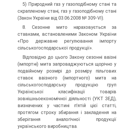
5) Природний газ у газоподібному стані та
скрапленому стані, газ у газоподібному стані
(Закон України від 03.06.2008 № 309-VI).
8. Сезонне мито нараховується за
ставками, встановленими Законом України
«Про держа­вне регулювання імпорту
сільськогосподарської продукції».
Відповідно до цього Закону сезонні ввізні
(імпортні) мита запроваджуються щорічно у
подвійно­му розмірі до розміру пільгових
ставок ввізного (імпортного) мита на
сільськогосподарську продук­цію груп
Української класифікації товарів
зовнішньоекономічної діяльності (УКТ ЗЕД),
визначених у частині п’ятій цієї статті,
протягом строку збирання і закладення на
зберігання аналогічної продукції
українського виробництва.