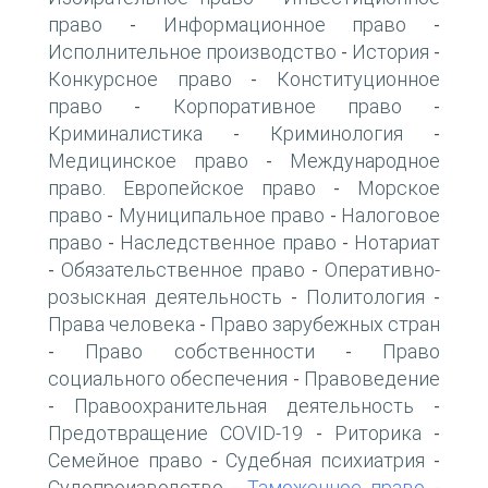
право
Информационное право
-
-
Исполнительное производство
История
-
-
Конкурсное право
Конституционное
-
право
Корпоративное право
-
-
Криминалистика
Криминология
-
-
Медицинское право
Международное
-
право. Европейское право
Морское
-
право
Муниципальное право
Налоговое
-
-
право
Наследственное право
Нотариат
-
-
Обязательственное право
Оперативно-
-
-
розыскная деятельность
Политология
-
-
Права человека
Право зарубежных стран
-
Право собственности
Право
-
-
социального обеспечения
Правоведение
-
Правоохранительная деятельность
-
-
Предотвращение COVID-19
Риторика
-
-
Семейное право
Судебная психиатрия
-
-
Судопроизводство
Таможенное право