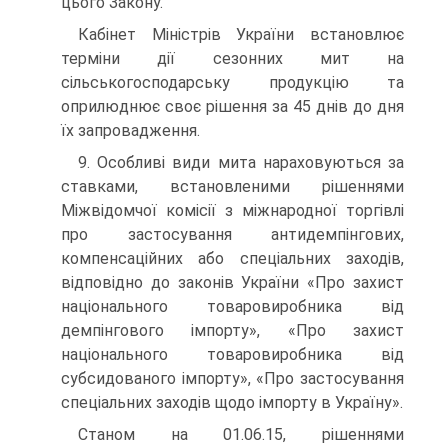
цього Закону.
Кабінет Міністрів України встановлює
терміни дії сезонних мит на
сільськогосподарську проду­кцію та
оприлюднює своє рішення за 45 днів до дня
їх запровадження.
9. Особливі види мита нараховуються за
ставками, встановленими рішеннями
Міжвідомчої комісії з міжнародної торгівлі
про застосування антидемпінгових,
компенсаційних або спеціа­льних заходів,
відповідно до законів України «Про захист
національного товаровиробника від
демпінгового імпорту», «Про захист
національного товаровиробника від
субсидованого імпор­ту», «Про застосування
спеціальних заходів щодо імпорту в Україну».
Станом на 01.06.15, рішеннями