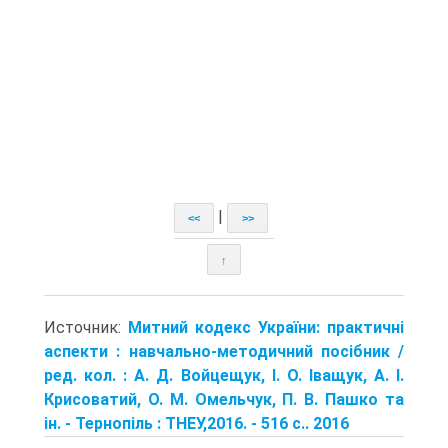
|
<<
>>
↑
Источник:
Митний кодекс України: практичні
аспекти : навчально-методичний посібник /
ред. кол. : А. Д. Войцещук, І. О. Іващук, А. І.
Крисоватий, О. М. Омельчук, П. В. Пашко та
ін. - Терно­піль : ТНЕУ,2016. - 516 с.. 2016