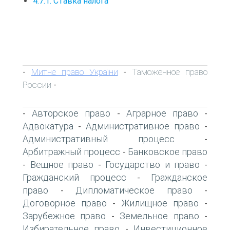
4.7.1. Ставка налога
Митне право України
Таможенное право
-
-
России
-
Авторское право
Аграрное право
-
-
-
Адвокатура
Административное право
-
-
Административный процесс
-
Арбитражный процесс
Банковское право
-
Вещное право
Государство и право
-
-
-
Гражданский процесс
Гражданское
-
право
Дипломатическое право
-
-
Договорное право
Жилищное право
-
-
Зарубежное право
Земельное право
-
-
Избирательное право
Инвестиционное
-