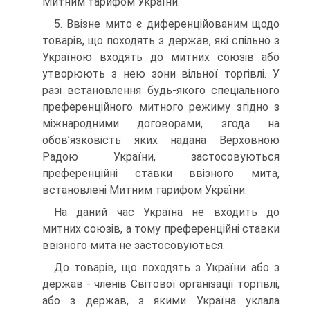
Митним тарифом України.
5. Ввізне мито є диференційованим щодо
товарів, що походять з держав, які спільно з
Укра­їною входять до митних союзів або
утворюють з нею зони вільної торгівлі. У
разі встановлення будь-якого спеціального
преференційного митного режиму згідно з
міжнародними договорами, згода на
обов’язковість яких надана Верховною
Радою України, застосовуються
преференційні ставки ввізного мита,
встановлені Митним тарифом України.
На даний час Україна не входить до
митних союзів, а тому преференційні ставки
ввізного мита не застосовуються.
До товарів, що походять з України або з
держав - членів Світової організації торгівлі,
або з дер­жав, з якими Україна уклала