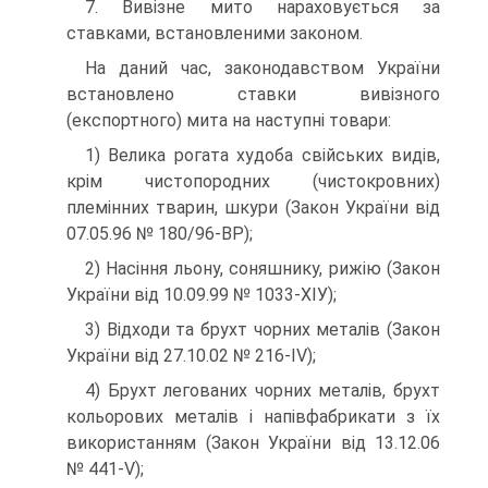
7. Вивізне мито нараховується за
ставками, встановленими законом.
На даний час, законодавством України
встановлено ставки вивізного
(експортного) мита на на­ступні товари:
1) Велика рогата худоба свійських видів,
крім чистопородних (чистокровних)
племінних тварин, шкури (Закон України від
07.05.96 № 180/96-ВР);
2) Насіння льону, соняшнику, рижію (Закон
України від 10.09.99 № 1033-ХІУ);
3) Відходи та брухт чорних металів (Закон
України від 27.10.02 № 216-IV);
4) Брухт легованих чорних металів, брухт
кольорових металів і напівфабрикати з їх
використан­ням (Закон України від 13.12.06
№ 441-V);