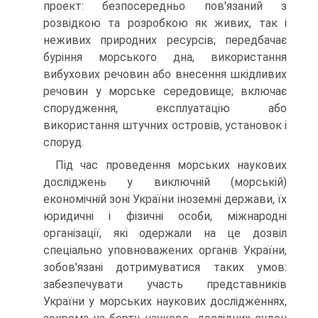
проект: безпосередньо пов'язаний з
розвідкою та розробкою як живих, так і
неживих природних ресурсів; передбачає
буріння морського дна, використання
вибухових речовин або внесення шкідливих
речовин у морське середовище; включає
спорудження, експлуатацію або
використання штучних островів, уста­новок і
споруд.
Під час проведення морських наукових
досліджень у виключній (морській)
економічній зоні України іноземні держави, їх
юридичні і фізичні особи, міжна­родні
організації, які одержали на це дозвіл
спеціально уповноважених органів України,
зобов'язані дотримуватися таких умов:
забезпечувати участь представ­ників
України у морських наукових дослідженнях,