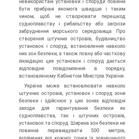
невикористані установки і споруди повинні
бути прибрані якомога швидше і таким
чином, щоб не створю­вати перешкод
судноплавству і рибальству або загрози
забруднення морського середовища. Про
створення штучних островів, будівництво
установок і споруд, встановлення навколо
них зон безпеки, а також повну або часткову
ліквідацію цих установок і споруд дається
відповідне повідомлення в порядку,
встановле­ному Кабінетом Міністрів України.
Україна може встановлювати навколо
штучних островів, установок і споруд зони
безпеки і здійснює у цих зонах відповідні
заходи для гарантування безпе­ки як
судноплавства, так і штучних островів,
установок та споруд. Ширина зон безпеки не
повинна перевищувати 500 метрів,
відлічених від кожної точки їх зо­внішнього