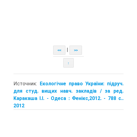
|
<<
>>
↑
Источник:
Екологічне право України: підруч.
для студ. вищих навч. закладів / за ред.
Kapaкаша І.І. - Одеса : Фенікс,2012. - 788 с..
2012