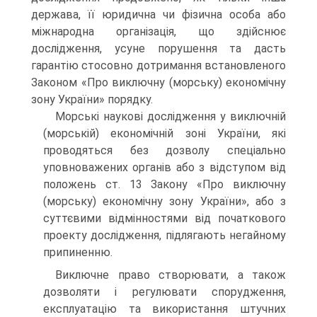
держава, її юридична чи фізична особа або
міжнародна органі­зація, що здійснює
дослідження, усуне порушення та дасть
гарантію стосовно дотримання встановленого
Законом «Про виключну (морську) економічну
зону України» порядку.
Морські наукові дослідження у виключній
(морській) економічній зоні України, які
проводяться без дозволу спеціально
уповноважених органів або з відступом від
положень ст. 13 Закону «Про виключну
(морську) економічну зону України», або з
суттєвими відмінностями від початкового
проекту дослідження, підлягають негайному
припиненню.
Виключне право створювати, а також
дозволяти і регулювати споруджен­ня,
експлуатацію та використання штучних