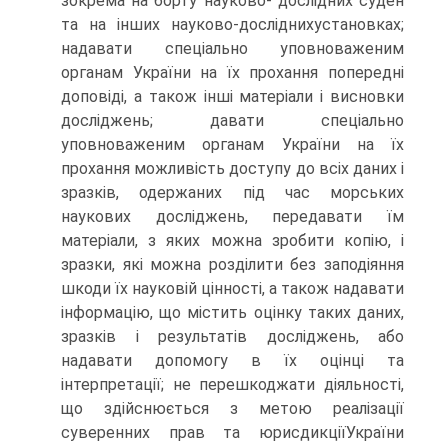
зокрема на борту науково- дослідних суден
та на інших науково-досліднихустановках;
надавати спеціально уповноваженим
органам України на їх прохання попередні
доповіді, а також інші матеріали і висновки
досліджень; давати спеціально
уповноваженим органам України на їх
прохання можливість доступу до всіх даних і
зразків, одержаних під час морських
наукових досліджень, передавати їм
матеріали, з яких можна зробити копію, і
зразки, які можна розділити без заподіяння
шкоди їх науковій цінності, а також надавати
інформацію, що містить оцінку таких даних,
зразків і результатів досліджень, або
надавати допомогу в їх оцінці та
інтерпретації; не перешкоджати діяльності,
що здійснюється з метою реалізації
суверенних прав та юрисдикціїУкраїни