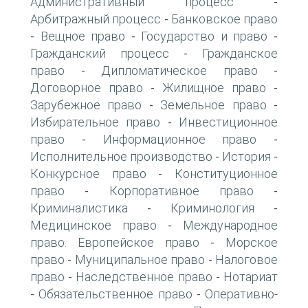
Административный процесс
-
Арбитражный процесс
Банковское право
-
Вещное право
Государство и право
-
-
-
Гражданский процесс
Гражданское
-
право
Дипломатическое право
-
-
Договорное право
Жилищное право
-
-
Зарубежное право
Земельное право
-
-
Избирательное право
Инвестиционное
-
право
Информационное право
-
-
Исполнительное производство
История
-
-
Конкурсное право
Конституционное
-
право
Корпоративное право
-
-
Криминалистика
Криминология
-
-
Медицинское право
Международное
-
право. Европейское право
Морское
-
право
Муниципальное право
Налоговое
-
-
право
Наследственное право
Нотариат
-
-
Обязательственное право
Оперативно-
-
-