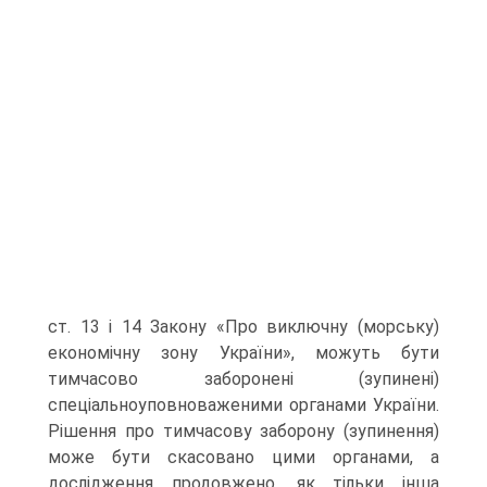
ст. 13 і 14 Закону «Про виключну (мор­ську)
економічну зону України», можуть бути
тимчасово заборонені (зупинені)
спеціальноуповноваженими органами України.
Рішення про тимчасову заборону (зупинення)
може бути скасовано цими органами, а
дослідження продовжено, як тільки інша