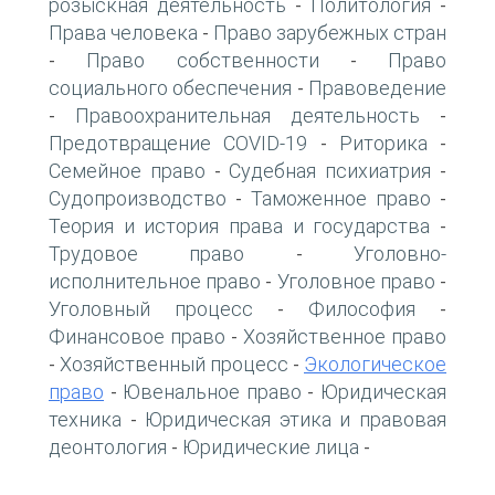
розыскная деятельность
Политология
-
-
Права человека
Право зарубежных стран
-
Право собственности
Право
-
-
социального обеспечения
Правоведение
-
Правоохранительная деятельность
-
-
Предотвращение COVID-19
Риторика
-
-
Семейное право
Судебная психиатрия
-
-
Судопроизводство
Таможенное право
-
-
Теория и история права и государства
-
Трудовое право
Уголовно-
-
исполнительное право
Уголовное право
-
-
Уголовный процесс
Философия
-
-
Финансовое право
Хозяйственное право
-
Хозяйственный процесс
Экологическое
-
-
право
Ювенальное право
Юридическая
-
-
техника
Юридическая этика и правовая
-
деонтология
Юридические лица
-
-