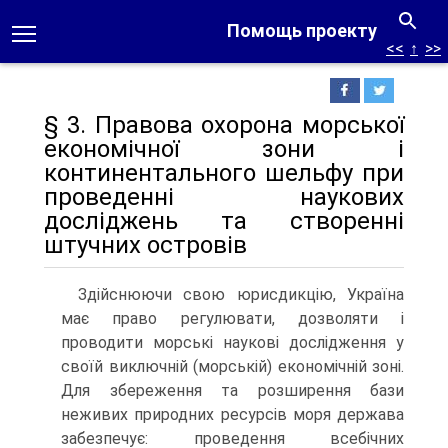
Помощь проекту
<<
↑
>>
§ 3. Правова охорона морської
економічної зони і
континентального шельфу при
проведенні наукових
досліджень та створенні
штучних островів
Здійснюючи свою юрисдикцію, Україна
має право регулювати, дозволяти і
проводити морські наукові дослідження у
своїй виключній (морській) еконо­мічній зоні.
Для збереження та розширення бази
неживих природних ресурсів моря держава
забезпечує: проведення всебічних