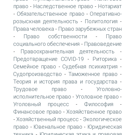
право
Наследственное право
Нотариат
-
-
Обязательственное право
Оперативно-
-
-
розыскная деятельность
Политология
-
-
Права человека
Право зарубежных стран
-
Право собственности
Право
-
-
социального обеспечения
Правоведение
-
Правоохранительная деятельность
-
-
Предотвращение COVID-19
Риторика
-
-
Семейное право
Судебная психиатрия
-
-
Судопроизводство
Таможенное право
-
-
Теория и история права и государства
-
Трудовое право
Уголовно-
-
исполнительное право
Уголовное право
-
-
Уголовный процесс
Философия
-
-
Финансовое право
Хозяйственное право
-
Хозяйственный процесс
Экологическое
-
-
право
Ювенальное право
Юридическая
-
-
техника
Юридическая этика и правовая
-