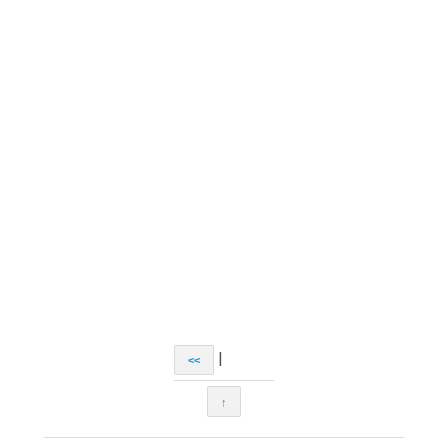
|
<<
↑