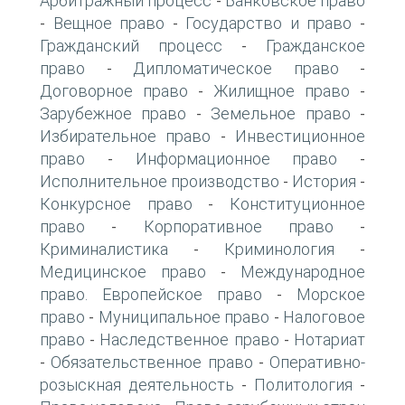
Арбитражный процесс
Банковское право
-
Вещное право
Государство и право
-
-
-
Гражданский процесс
Гражданское
-
право
Дипломатическое право
-
-
Договорное право
Жилищное право
-
-
Зарубежное право
Земельное право
-
-
Избирательное право
Инвестиционное
-
право
Информационное право
-
-
Исполнительное производство
История
-
-
Конкурсное право
Конституционное
-
право
Корпоративное право
-
-
Криминалистика
Криминология
-
-
Медицинское право
Международное
-
право. Европейское право
Морское
-
право
Муниципальное право
Налоговое
-
-
право
Наследственное право
Нотариат
-
-
Обязательственное право
Оперативно-
-
-
розыскная деятельность
Политология
-
-