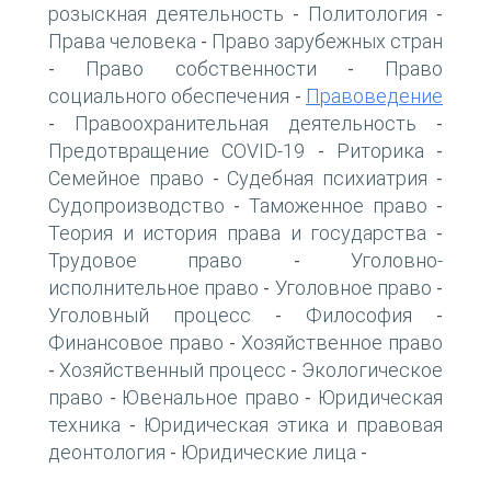
розыскная деятельность
Политология
-
-
Права человека
Право зарубежных стран
-
Право собственности
Право
-
-
социального обеспечения
Правоведение
-
Правоохранительная деятельность
-
-
Предотвращение COVID-19
Риторика
-
-
Семейное право
Судебная психиатрия
-
-
Судопроизводство
Таможенное право
-
-
Теория и история права и государства
-
Трудовое право
Уголовно-
-
исполнительное право
Уголовное право
-
-
Уголовный процесс
Философия
-
-
Финансовое право
Хозяйственное право
-
Хозяйственный процесс
Экологическое
-
-
право
Ювенальное право
Юридическая
-
-
техника
Юридическая этика и правовая
-
деонтология
Юридические лица
-
-