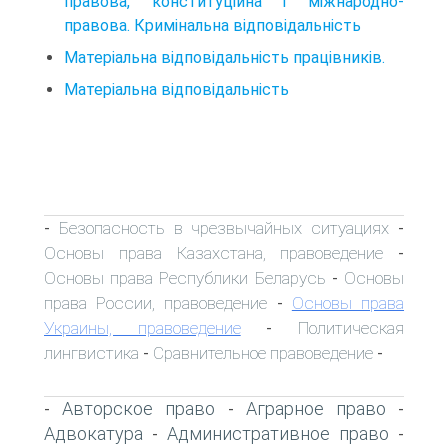
правова, конституційна і міжнародно-
правова. Кримінальна відповідальність
Матеріальна відповідальність працівників.
Матеріальна відповідальність
Безопасность в чрезвычайных ситуациях
-
-
Основы права Казахстана, правоведение
-
Основы права Республики Беларусь
Основы
-
права России, правоведение
Основы права
-
Украины, правоведение
Политическая
-
лингвистика
Сравнительное правоведение
-
-
Авторское право
Аграрное право
-
-
-
Адвокатура
Административное право
-
-