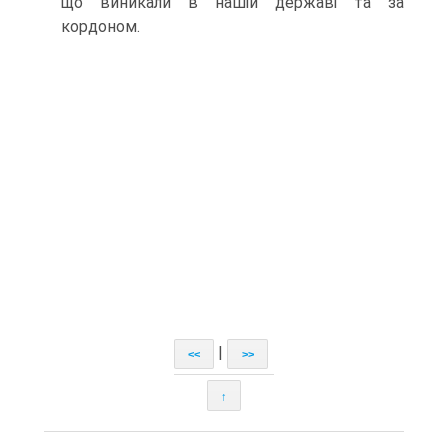
що виникали в нашій державі та за
кордоном.
|
<<
>>
↑