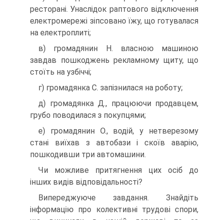
ресторані. Унаслідок раптового відключення
електромережі зіпсовано їжу, що готувалася
на електроплиті;
в) громадянин Н. власною машиною
завдав пошкоджень рекламному щиту, що
стоїть на узбіччі;
г) громадянка С. запізнилася на роботу;
д) громадянка Д., працюючи продавцем,
грубо поводилася з покупцями;
е) громадянин О., водій, у нетверезому
стані виїхав з автобази і скоїв аварію,
пошкодивши три автомашини.
Чи можливе притягнення цих осіб до
інших видів відповідальності?
Випереджуюче завдання. Знайдіть
інформацію про колективні трудові спори,