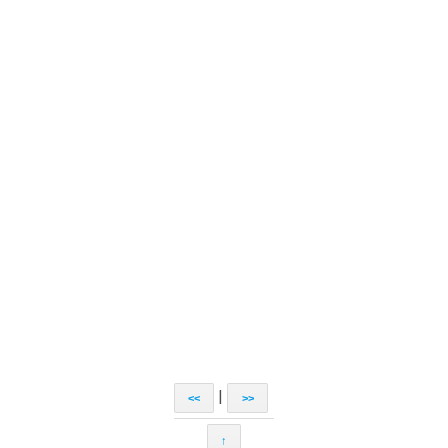
|
<<
>>
↑