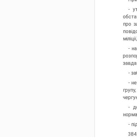
- у
обстав
про з
повід
міліці
- н
розпо
завда
- з
- н
групу
чергу
- д
норма
- п
384