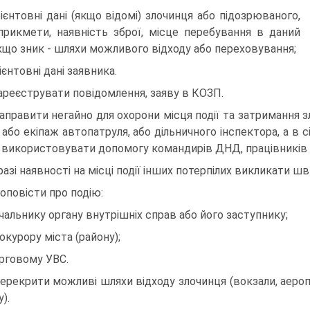
рієнтовні дані (якщо відомі) злочинця або підозрюваного,
прикме­ти, наявність зброї, місце перебування в даний
якщо зник - шляхи мож­ливого відходу або переховування;
рієнтовні дані заявника.
Зареєструвати повідомлення, заяву в КОЗП.
Направити негайно для охорони місця події та затримання 
ї або екіпаж автопатруля, або діль­ничного інспектора, а в 
ії використовувати допомогу командирів ДНД, працівників 
Уразі наявності на місці події інших потерпілих викликати ш
Доповісти про подію:
ачальнику органу внутрішніх справ або його заступнику;
рокурору міста (району);
ерговому УВС.
Перекрити можливі шляхи відходу злочинця (вокзали, аеропо
).