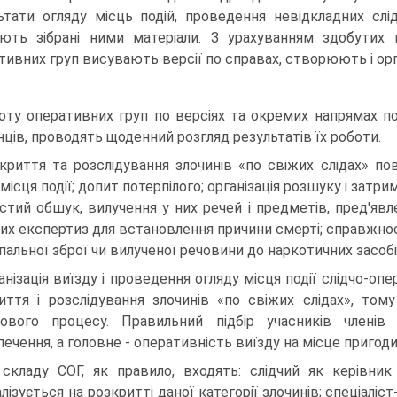
ьтати огляду місць подій, проведення невід­кладних слі
ють зібрані ними матеріали. З урахуванням здобутих п
тивних груп висувають версії по справах, створюють і ор
оту оперативних груп по версіях та окремих напрямах п
нців, проводять щоденний розгляд резуль­татів їх роботи.
криття та розслідування злочинів «по свіжих слідах» пов
місця події; допит потерпілого; організа­ція розшуку і затри
стий обшук, вилучення у них речей і предметів, пред'явле
их експертиз для встановлення причини смерті; справжно
пальної зброї чи вилученої речовини до наркотичних засоб
анізація виїзду і проведення огляду місця події слідчо-о
иття і розслідування злочинів «по свіжих слідах», том
ового про­цесу. Правильний підбір учасників членів 
ечення, а головне - оперативність виїзду на місце пригоди,
складу СОГ, як правило, входять: слідчий як керівник 
лізується на розкритті даної категорії злочи­нів; спеціаліс