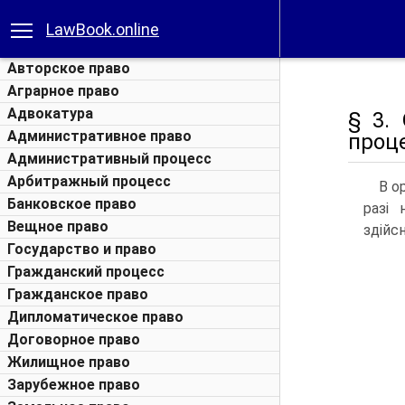
LawBook.online
Авторское право
Аграрное право
Адвокатура
§ 3.
Административное право
проце
Административный процесс
Арбитражный процесс
В о
Банковское право
разі 
Вещное право
здійс
Государство и право
Гражданский процесс
Гражданское право
Дипломатическое право
Договорное право
Жилищное право
Зарубежное право