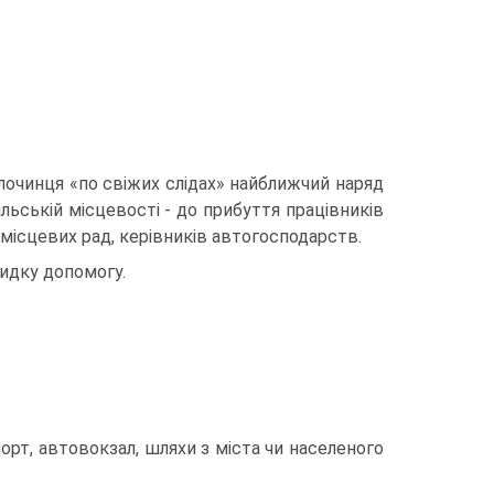
злочинця «по свіжих слідах» найближчий наряд
сільській місцевості - до прибуття працівників
місцевих рад, керів­ників автогосподарств.
видку до­помогу.
рт, авто­вокзал, шляхи з міста чи населеного