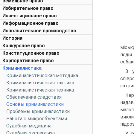
Земельное право
Избирательное право
Инвестиционное право
Информационное право
Исполнительное производство
История
Конкурсное право
міськ
Конституционное право
подій
Корпоративное право
собак
Криминалистика
З у
Криминалистическая методика
співр
Криминалистическая тактика
затри
Криминалистическая техника
Кер
Обеспечение следствия
надзв
Основы криминалистики
малол
Проблемы криминалистики
викли
Работа с микрообъектами
підроз
Судебная медицина
Судебная экспертиза
У р