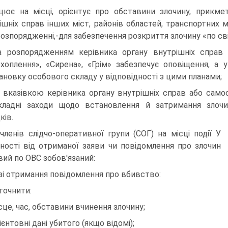
цює на місці, орієнтує про обставини злочину, прикме
ішніх справ інших міст, районів областей, транспортних м
розпоря­дженні,-для забезпечення розкриття злочину «по сві
а розпорядженням керівника органу внутрішніх справ
хоплення», «Сирена», «Грім» забезпечує опо­віщення, а 
ановку особового складу у відповідності з цими планами;
а вказівкою керівника органу внутрішніх справ або самост
кладні заходи щодо встановлення й за­тримання злочи
ків.
 членів слідчо-оперативної групи (СОГ) на місці події У
ності від отриманої заяви чи повідомлення про злочин
вий по ОВС зобов'язаний:
зі отримання повідомлення про вбивство:
Уточнити:
ісце, час, обставини вчинення злочину;
рієнтовні дані убитого (якщо відомі);