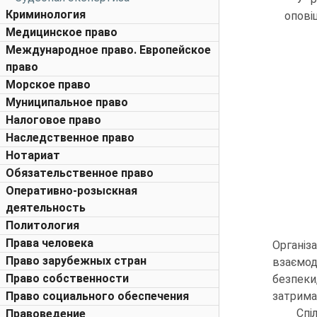
Криминология
опові
Медицинское право
Международное право. Европейское
право
Морское право
Муниципальное право
Налоговое право
Наследственное право
Нотариат
Обязательственное право
Оперативно-розыскная
деятельность
Политология
Права человека
Організ
Право зарубежных стран
взаємо­
Право собственности
безпеки
Право социального обеспечения
затриман
Спі
Правоведение