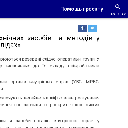
Помощь проекту
<<
↑
>>
хнічних засобів та методів у
слідах»
орюються резервні слідчо-оперативні групи. У
ір включених до їх складу співробітників
внів органів внутрішніх справ (УВС, МРВС,
и:
безпечують негайне, кваліфіковане реагування
лення про злочини, їх розкриття «по свіжих
ли й засоби органів внутрішніх справ у
сті до дій для своєчасного припинення і