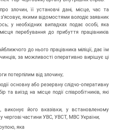
о злочин, її установчі дані, місце, час та
н; з'ясовує, якими відомостями володіє заявник
ь; у необхідних випадках подає осо­бі, яка
місця пе­ребування до прибуття працівників
айближчого до нього працівника міліції, дає їм
очинців; за можливості оперативно вирішує ці
и потер­пілим від злочину;
 події основну або резервну слідчо-оперативну
ір та виїзд на місце події співробітників, які
в, виконує його вказівки, у встановленому
 чергові частини УВС, УВСТ, МВС України;
рупою, яка