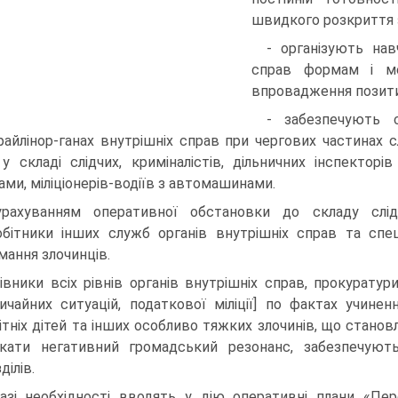
швидкого розкриття з
- організують нав
справ фор­мам і ме
впровадження позитив
- забезпечують 
райлінор-ганах внутрішніх справ при чергових частинах с
 у складі слідчих, криміналістів, дільничних інспекторів
ами, міліціонерів-водіїв з автомашинами.
рахуванням оперативної обстановки до складу слі
обітники інших служб органів внутрішніх справ та спец
мання злочинців.
івники всіх рівнів органів внутрішніх справ, прокуратури
ичайних ситуацій, податкової міліції] по фактах учине
ітніх дітей та інших особливо тяжких злочинів, що станов
кати негативний громадський резонанс, забезпечують
ділів.
азі необхідності вводять у дію оперативні плани «Пере