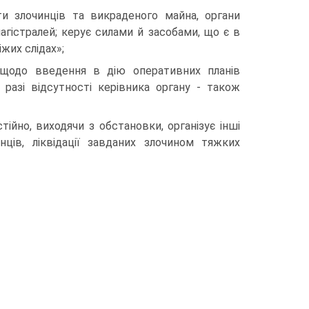
ти злочинців та викраденого майна, органи
агістралей; керує силами й засобами, що є в
жих слідах»;
 щодо введення в дію оперативних планів
у разі відсутності керівника органу - також
ійно, виходя­чи з обстановки, організує інші
нців, ліквідації завданих злочином тяжких