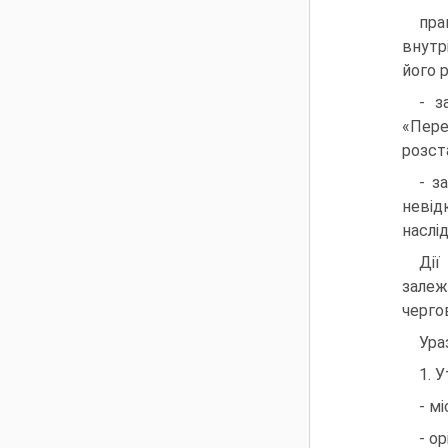
пра
внутр
його 
- з
«Пере
розст
- з
невід
наслід
Дії
залеж
черго
Ура
1. 
- м
- о