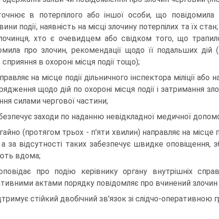
точнює в потерпілого або іншої особи, що повідомила пр
ини події, наявність на місці злочину потер­пілих та їх ста
лочинця, хто є очевидцем або свідком того, що трапилос
омила про злочин, рекомендації щодо її подальших дій (
ї, сприяння в охороні місця події тощо);
аправляє на місце події дільничного інспектора міліції або н
рядження щодо дій по охороні місця події і затримання зл
ння силами чергової частини;
абезпечує заходи по наданню невідкладної медичної допомог
егайно (протягом трьох - п'яти хвилин) направляє на місце
, а за відсутності таких забезпечує швид­ке оповіщення, зб
ють вдома;
оповідає про подію керівнику органу внутрішніх спра
тивними актами порядку повідомляє про вчинений злочин у
ідтримує стійкий двобічний зв'язок зі слідчо-оперативною г