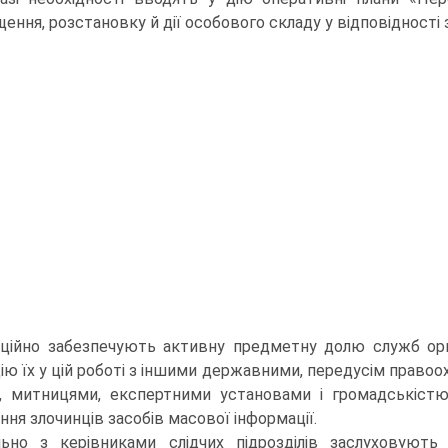
щення, розстановку й дії особового складу у відповідності
аційно забезпечують активну предметну долю служб орга
дію їх у цій роботі з іншими державними, передусім право
, митницями, експертними установами і громадськістю
ня злочин­ців засобів масової інформації.
льно з керівниками слідчих підрозділів заслуховують 