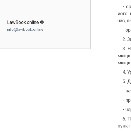
- о
його 
час, 
LawBook.online ©
info@lawbook.online
- о
2. 
3. 
міліці
міліц
4. 
5. 
- н
- п
- ч
6. 
пункту