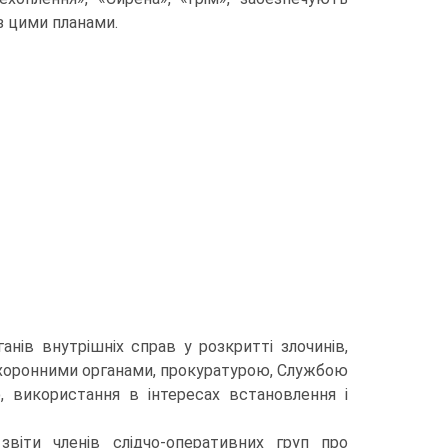
 з цими планами.
нів внутрішніх справ у розкритті злочинів,
охоронними органа­ми, прокуратурою, Службою
, використання в інтересах встановлення і
звіти членів слід­чо-оперативних груп про