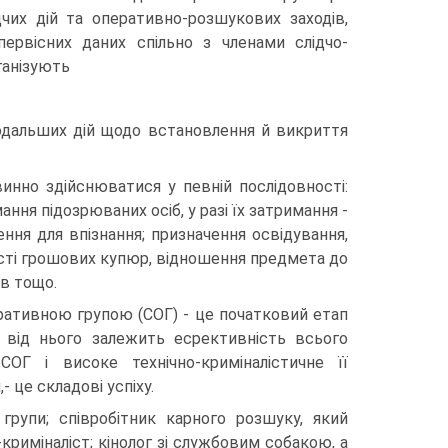
дчих дій та оперативно-розшукових заходів,
ервісних даних спільно з членами слід­чо-
ганізують
одальших дій що­до встановлення й викриття
инно здійсню­ватися у певній послідовності:
мання підозрюваних осіб, у разі їх затримання -
ння для впізнання; при­значення освідування,
сті грошових купюр, відношення предмета до
ів тощо.
перативною групою (СОГ) - це початковий етап
у від нього залежить есрективність всього
СОГ і високе технічно-криміналіс­тичне її
- це складові успіху.
групи; співробіт­ник карного розшуку, який
т-криміналіст; кінолог зі службовим собакою, а