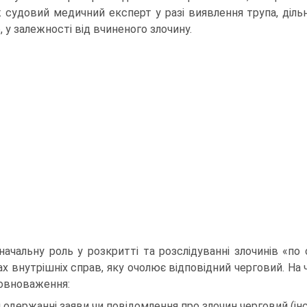
 судовий медичний експерт у разі виявлення трупа, дільнич
, у залежності від вчиненого злочину.
начальну роль у розкритті та розслідуванні злочинів «по 
ах внутрішніх справ, яку очолює відповідний черговий. На
повноваження:
 одержанні заяви чи повідомлення про злочин черговий (ін