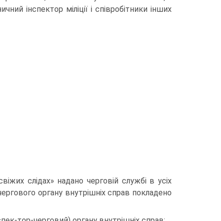
ний інспектор міліції і спів­робітники інших
свіжих слідах» надано черговій службі в усіх
 чергового органу внутрішніх справ покладено
спек-тор-черговий) органу внутрішніх справ: