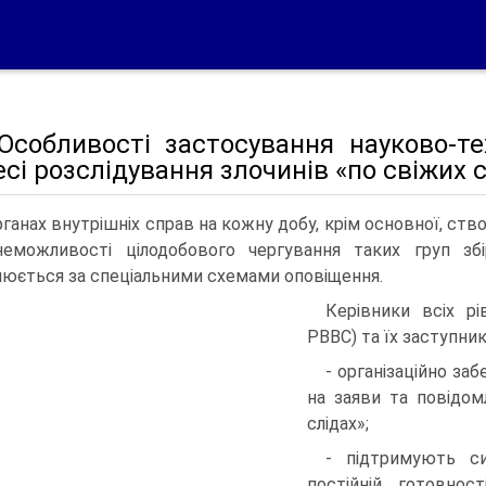
 Особливості застосування науково-те
сі розслідування злочинів «по свіжих 
рганах внутрішніх справ на кожну добу, крім основної, ств
неможливості цілодобового чергуван­ня таких груп зб
нюється за спе­ціальними схемами оповіщення.
Керівники всіх рі
РВВС) та їх заступник
- організаційно за
на заяви та повідом
слідах»;
- підтримують си
постійній готовно­