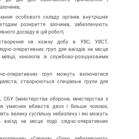
лочинів;
чання особового складу органів внутрішніх
тодам розкриття злочинів, забезпечують
ного досвіду в цій роботі;
створення на кожну добу в УВС, УВСТ,
лідчо-оперативних груп для виїздів на місця
 міліції, кінологів зі службово-розшуковими
дчо-оперативних груп можуть включатися
іалісти, створюються спеціальні групи для
, СБУ (мініс­терства оборони, міністерства з
ння умисних вбивств двох і більше чоловік,
лять велику суспільну небезпеку і які можуть
 виїзд на місце події слідчо-оперативних
хоплення», «Сирена», «Грім», забезпечують