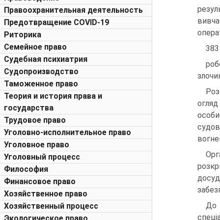
резул
Правоохранительная деятельность
вивча
Предотвращение COVID-19
опера
Риторика
Семейное право
383
Судебная психиатрия
роб
Судопроизводство
злочи
Таможенное право
Роз
Теория и история права и
огляд 
государства
особи
Трудовое право
судов
Уголовно-исполнительное право
вогне
Уголовное право
Орг
Уголовный процесс
розкр
Философия
досуд
Финансовое право
забезп
Хозяйственное право
До 
Хозяйственный процесс
спеціа
Экологическое право