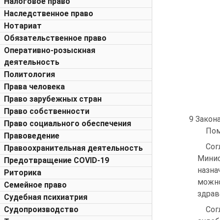
Налоговое право
Наследственное право
Нотариат
Обязательственное право
Оперативно-розыскная
деятельность
Политология
Права человека
Право зарубежных стран
Право собственности
9 Закон
Право социального обеспечения
Пом
Правоведение
Сог
Правоохранительная деятельность
Минис
Предотвращение COVID-19
назна
Риторика
можно
Семейное право
здрав
Судебная психиатрия
Судопроизводство
Сог