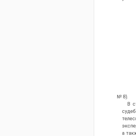
№ 8).
В с
судеб
телес
экспе
а так