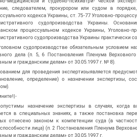
но-медицинской и судебно-психиатри- ческой эксперт
ние, следователем, прокурором или судом в порядке,
ссуального кодекса Украины, ст. 75-77 Уголовно-процессу
нистративного судопроизводства Украины. Основан
анском процессуальном кодексе Украины, Уголовно-п
истративного судопроизводства Украины практически с
головном судопроизводстве обязательным условием на
вного дела (п. 5, 6 Постановления Пленума Верховног
вным и гражданским делам» от 30.05.1997 г. № 8).
ованием для проведения экспертизыявляется предусмо
ановление, определение) о назначении экспертизы, с
ом).
ните!|-
опустимы назначение экспертизы в случаях, когда в
ется в специальных знаниях, а также постановка пер
ых отнесено законом к компетенции суда (в частност
способности лица) (п. 2 Постановления Пленума Верховн
вным и гражданским делам» от 30.05.1997 г.