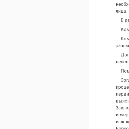
необх
лица.
В д
Ком
Ком
разны
Доп
неясн
Пом
Сог
проце
перви
выясн
Заклю
исчер
излож
Верхо