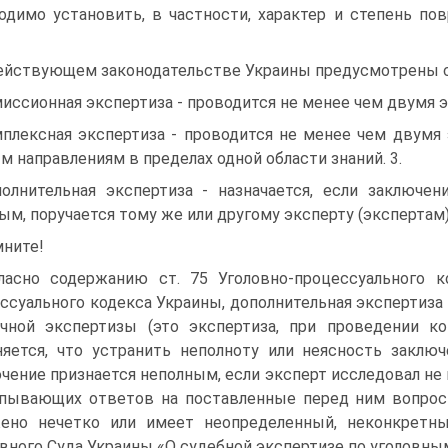
одимо установить, в частности, характер и степень по
ействующем законодательстве Украины предусмотрены с
иссионная экспертиза - проводится не менее чем двумя э
плексная экспертиза - проводится не менее чем двумя
м направлениям в пределах одной области знаний. 3.
олнительная экспертиза - назначается, если заключе
ым, поручается тому же или другому эксперту (экспертам)
ните!
ласно содержанию ст. 75 Уголовно-процессуального к
ссуального кодекса Украины, дополнительная экспертиза
чной экспертизы (это экспертиза, при проведении ко
яется, что устранить неполноту или неясность заклю
чение признается неполным, если эксперт исследовал не
пывающих ответов на поставленные перед ним вопросы
ено нечетко или имеет неопределенный, неконкретны
вного Суда Украины «О судебной экспертизе по уголовным 