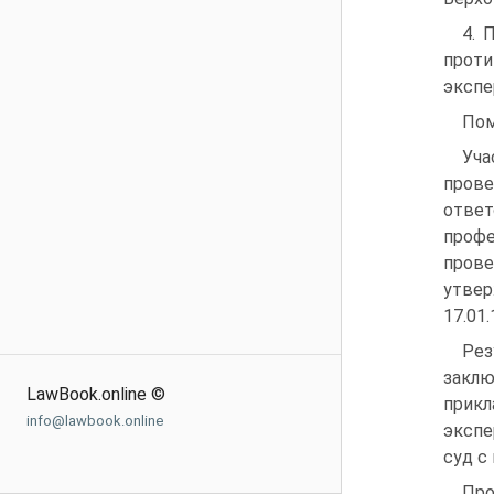
4. 
проти
экспе
Пом
Уча
прове
отв
проф
пров
утвер
17.01.
Рез
закл
LawBook.online ©
прикл
info@lawbook.online
экспе
суд с
Пр