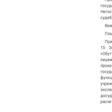
госу
Него
судеб
Важ
Пом
При
15 З
«Обу
лицам
прои
госуд
функц
учре
экспе
досуд
расче