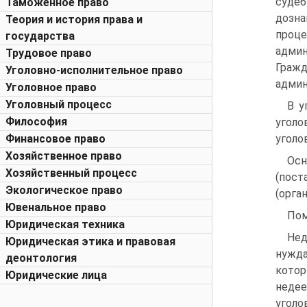
судеб
Таможенное право
дозна
Теория и история права и
проце
государства
адми
Трудовое право
Гражд
Уголовно-исполнительное право
админ
Уголовное право
Уголовный процесс
В у
Философия
уголо
Финансовое право
уголо
Хозяйственное право
Осн
Хозяйственный процесс
(пост
Экологическое право
(орган
Ювенальное право
Пом
Юридическая техника
Нед
Юридическая этика и правовая
нужда
деонтология
котор
Юридические лица
недее
уголо