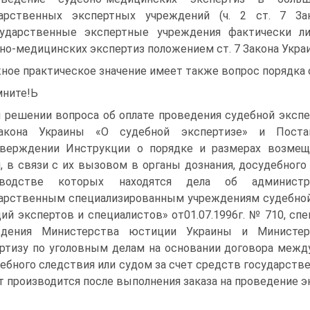
дарственных экспертных учреждений (ч. 2 ст. 7 За
сударственные экспертные учреждения фактически л
но-медицинских экспертиз положением ст. 7 Закона Укра
ное практическое значение имеет также вопрос порядка 
ните!Ь
 решении вопроса об оплате проведения судебной экспер
акона Украины «О судебной экспертизе» и Поста
тверждении Инструкции о порядке и размерах возмещ
, в связи с их вызовом в органы дознания, досудебного 
зводстве которых находятся дела об администр
арственным специализированным учреждениям судебной
ий экспертов и специалистов» от01.07.1996г. № 710, сп
ждения Министерства юстиции Украины и Министерс
ртизу по уголовным делам на основании договора межд
ебного следствия или судом за счет средств государств
т производится после выполнения заказа на проведение э