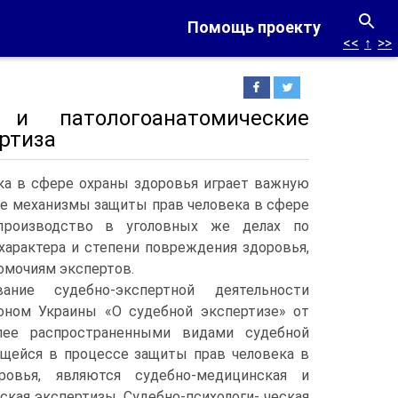
Помощь проекту
<<
↑
>>
 и патологоанатомические
ертиза
ека в сфере охраны здоровья играет важную
ые механизмы защиты прав человека в сфере
производство в уголовных же делах по
арактера и степени повреждения здоровья,
номочиям экспертов.
ание судебно-экспертной деятельности
оном Украины «О судебной экспертизе» от
олее распространенными видами судебной
ящейся в процессе защиты прав человека в
овья, являются судебно-медицинская и
ская экспертизы. Судебно-психологи- ческая