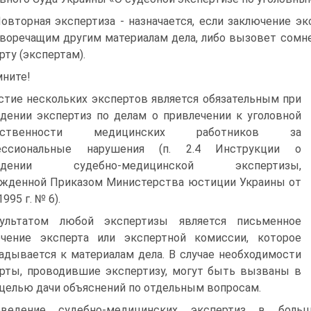
Повторная экспертиза - назначается, если заключение э
воречащим другим материалам дела, либо вызовет сомнен
рту (экспертам).
ните!
стие нескольких экспертов является обязательным при
дении экспертиз по делам о привлечении к уголовной
етственности медицинских работников за
ессиональные нарушения (п. 2.4 Инструкции о
едении судебно-медицинской экспертизы,
жденной Приказом Министерства юстиции Украины от
1995 г. № 6).
ультатом любой экспертизы является письменное
ючение эксперта или экспертной комиссии, которое
адывается к материалам дела. В случае необходимости
рты, проводившие экспертизу, могут быть вызваны в
 целью дачи объяснений по отдельным вопросам.
оведение судебно-медицинских экспертиз в боль