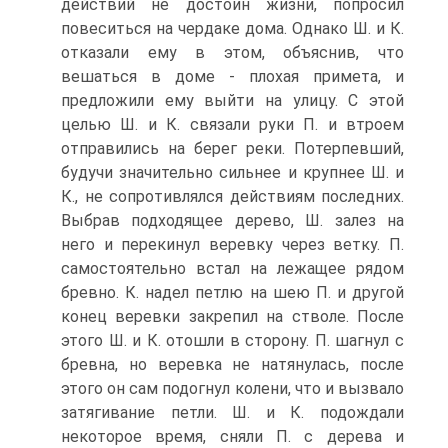
действий не достоин жизни, попросил
повеситься на чердаке дома. Однако Ш. и К.
отказали ему в этом, объяснив, что
вешаться в доме - плохая примета, и
предложили ему выйти на улицу. С этой
целью Ш. и К. связали руки П. и втроем
отправились на берег реки. Потерпевший,
будучи значительно сильнее и крупнее Ш. и
К., не сопротивлялся действиям последних.
Выбрав подходящее дерево, Ш. залез на
него и перекинул веревку через ветку. П.
самостоятельно встал на лежащее рядом
бревно. К. надел петлю на шею П. и другой
конец веревки закрепил на стволе. После
этого Ш. и К. отошли в сторону. П. шагнул с
бревна, но веревка не натянулась, после
этого он сам подогнул колени, что и вызвало
затягивание петли. Ш. и К. подождали
некоторое время, сняли П. с дерева и