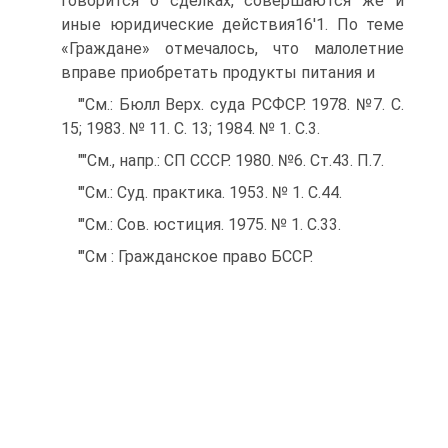
говорится о сделках, совершаются же и
иные юридические действия16'1. По теме
«Граждане» отмечалось, что малолетние
вправе приобретать продукты питания и
'"См.: Бюлл Верх. суда РСФСР. 1978. №7. С.
15; 1983. № 11. С. 13; 1984. № 1. С.3.
""См., напр.: СП СССР. 1980. №6. Ст.43. П.7.
'"См.: Суд. практика. 1953. № 1. С.44.
'"См.: Сов. юстиция. 1975. № 1. С.33.
'"См : Гражданское право БССР.