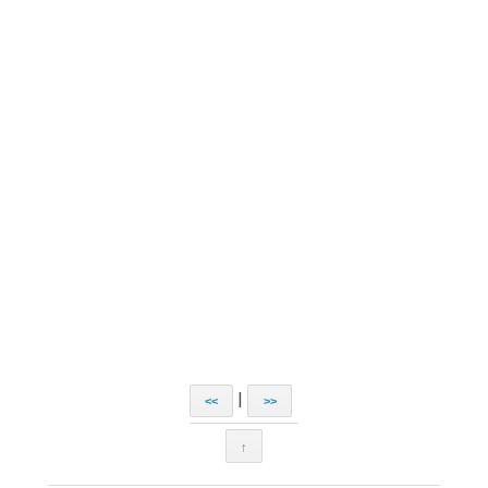
|
<<
>>
↑