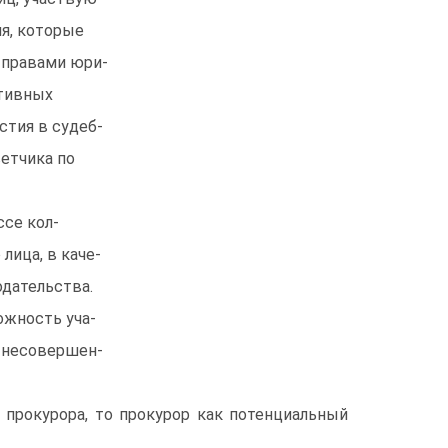
ия, которые
 правами юри-
ктивных
стия в судеб-
етчика по
се кол-
лица, в каче-
одательства.
ожность уча-
м несовершен-
 прокурора, то прокурор как потенциальный