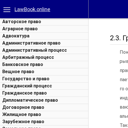
LawBook.online
Авторское право
Аграрное право
Адвокатура
2.3.
Административное право
Административный процесс
Пон
Арбитражный процесс
рыв
Банковское право
пра
Вещное право
Государство и право
пае
Гражданский процесс
го 
Гражданское право
инд
Дипломатическое право
ваю
Договорное право
Жилищное право
аль
Зарубежное право
Та