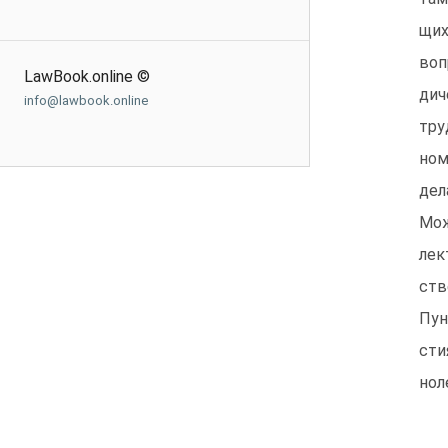
щих
воп
LawBook.online ©
дич
info@lawbook.online
тру
ном
дел
Мож
лек
ств
Пун
сти
нол