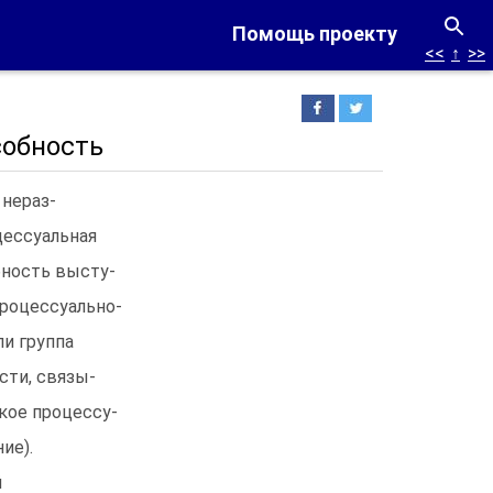
Помощь проекту
<<
↑
>>
собность
нераз-
цессуальная
бность высту-
процессуально-
ли группа
сти, связы-
кое процессу-
ие).
й