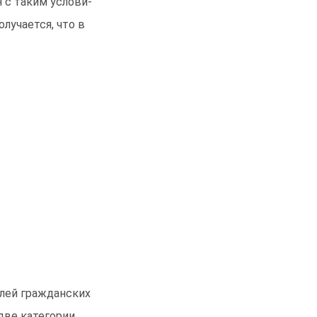
 с таким услови-
олучается, что в
елей гражданских
две категории