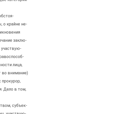
обстоя-
 о крайне не-
никновения
ечание заклю-
, участвую-
правоспособ-
ности лица,
т во внимание)
к прокурор,
. Дело в том,
твом, субъек-
иц, участвую-