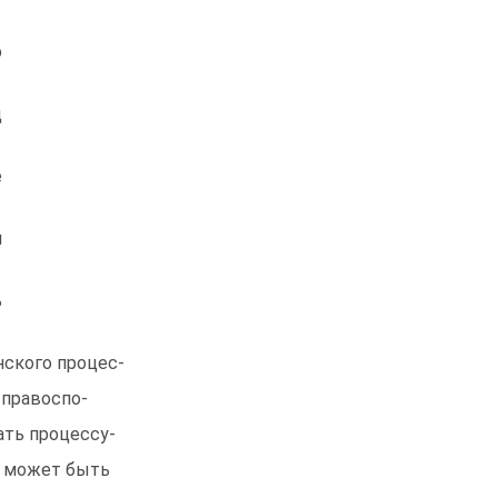
о
ц
е
я
ь
нского процес-
 правоспо-
ать процессу-
е может быть