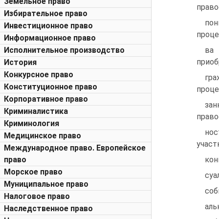
Земельное право
прав
Избирательное право
по
Инвестиционное право
проце
Информационное право
Исполнительное производство
ва
приоб
История
Конкурсное право
гр
Конституционное право
проце
Корпоративное право
зан
Криминалистика
право
Криминология
но
Медицинское право
участ
Международное право. Европейское
право
кон
Морское право
суа
Муниципальное право
соб
Налоговое право
аль
Наследственное право