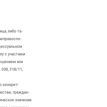
ца, либо та-
неправоспо-
цессуальном
лу с участием
рушением или
308, 318/11,
о конкрет-
естве, граждан-
ческое значение.