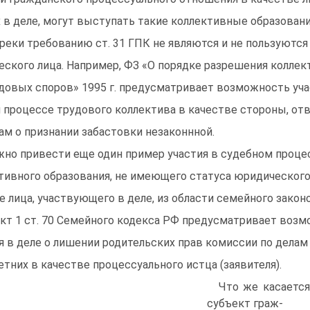
 в деле, могут выступать такие коллективные образован
реки требованию ст. 31 ГПК не являются и не пользуются
еского лица. Например, ФЗ «О порядке разрешения колле
довых споров» 1995 г. предусматривает возможность уча
 процессе трудового коллектива в качестве стороны, отв
ам о признании забастовки незаконнной.
но привести еще один пример участия в судебном процес
тивного образования, не имеющего статуса юридического 
е лица, участвующего в деле, из области семейного закон
кт 1 ст. 70 Семейного кодекса РФ предусматривает возм
я в деле о лишении родительских прав комиссии по дела
етних в качестве процессуального истца (заявителя).
Что же касается
субъект граж-