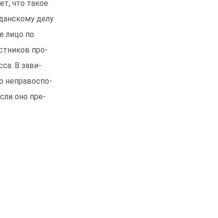
ет, что такое
данскому делу
е лицо по
стников про-
са. В зави-
о неправоспо-
сли оно пре-