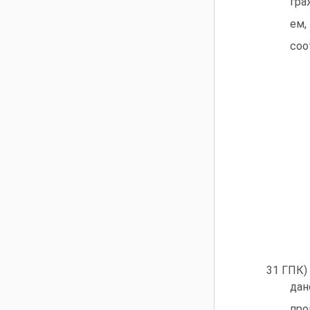
гра
ем,
соо
31 ГПК)
дан
про