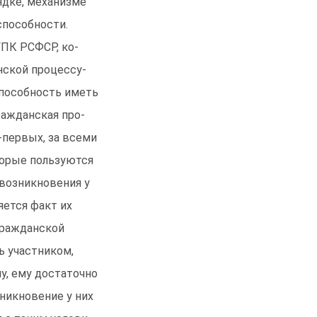
ядке, механизме
способности.
ГПК РСФСР, ко-
нской процессу-
способность иметь
ражданская про-
-первых, за всеми
торые пользуются
 возникновения у
ется факт их
гражданской
ь участником,
у, ему достаточно
зникновение у них