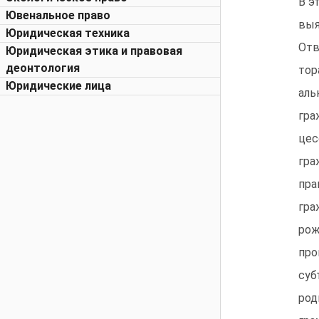
В э
Ювенальное право
выя
Юридическая техника
Отв
Юридическая этика и правовая
деонтология
тор
Юридические лица
аль
гра
цес
гра
пра
гра
рож
про
суб
род