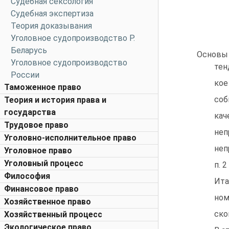
Судебная сексология
Судебная экспертиза
Теория доказывания
Уголовное судопроизводство Р.
Беларусь
Основы 
Уголовное судопроизводство
тен
России
кое
Таможенное право
соб
Теория и история права и
государства
кач
Трудовое право
неп
Уголовно-исполнительное право
неп
Уголовное право
Уголовный процесс
п. 2
Философия
Ита
Финансовое право
ном
Хозяйственное право
ско
Хозяйственный процесс
Экологическое право