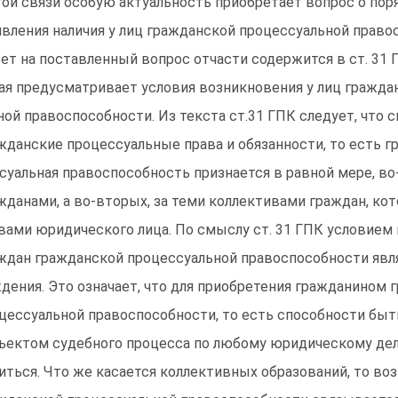
той связи особую актуальность приобретает вопрос о пор
вления наличия у лиц гражданской процессуальной право
ет на поставленный вопрос отчасти содержится в ст. 31 
ая предусматривает условия возникновения у лиц гражда
ной правоспособности. Из текста ст.31 ГПК следует, что 
жданские процессуальные права и обязанности, то есть г
суальная правоспособность признается в равной мере, во
жданами, а во-вторых, за теми коллективами граждан, ко
вами юридического лица. По смыслу ст. 31 ГПК условием
ждан гражданской процессуальной правоспособности явля
дения. Это означает, что для приобретения гражданином 
цессуальной правоспособности, то есть способности быт
ъектом судебного процесса по любому юридическому дел
иться. Что же касается коллективных образований, то во