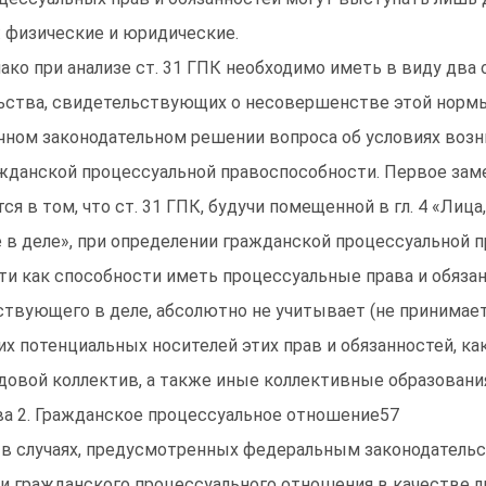
: физические и юридические.
ако при анализе ст. 31 ГПК необходимо иметь в виду два 
ьства, свидетельствующих о несовершенстве этой нормы,
чном законодательном решении вопроса об условиях воз
жданской процессуальной правоспособности. Первое зам
тся в том, что ст. 31 ГПК, будучи помещенной в гл. 4 «Лица
 в деле», при определении гражданской процессуальной 
ти как способности иметь процессуальные права и обязан
ствующего в деле, абсолютно не учитывает (не принимае
их потенциальных носителей этих прав и обязанностей, ка
довой коллектив, а также иные коллективные образования
ва 2. Гражданское процессуальное отношение57
 в случаях, предусмотренных федеральным законодательс
и гражданского процессуального отношения в качестве л