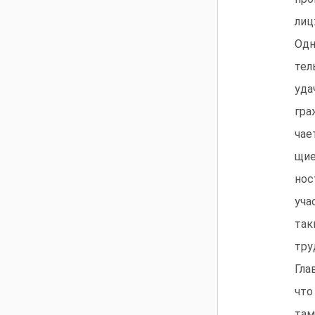
лиц
Одн
тел
уда
гра
чае
щие
нос
уча
так
тру
Гла
что
там