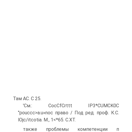
Там АС. С 25.
'См.: CocCfCrttt IP3*CUMCK0C
"pouccc>a.u»noc право / Под ред. проф. К.С.
lOjc/itcotia. М., 1<*65. С.ХТ.
также проблемы компетенции п