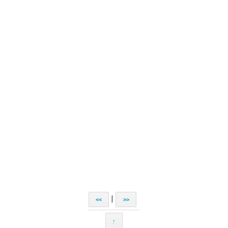
|
<<
>>
↑