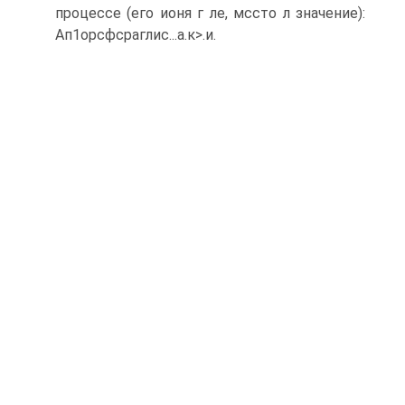
процессе (его ионя г ле, мссто л значение):
Ап1орсфсраглис...а.к>.и.