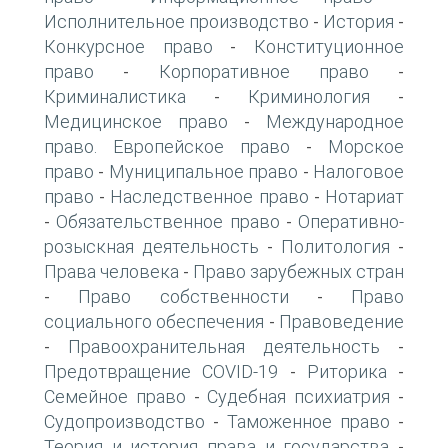
Исполнительное производство
История
-
-
Конкурсное право
Конституционное
-
право
Корпоративное право
-
-
Криминалистика
Криминология
-
-
Медицинское право
Международное
-
право. Европейское право
Морское
-
право
Муниципальное право
Налоговое
-
-
право
Наследственное право
Нотариат
-
-
Обязательственное право
Оперативно-
-
-
розыскная деятельность
Политология
-
-
Права человека
Право зарубежных стран
-
Право собственности
Право
-
-
социального обеспечения
Правоведение
-
Правоохранительная деятельность
-
-
Предотвращение COVID-19
Риторика
-
-
Семейное право
Судебная психиатрия
-
-
Судопроизводство
Таможенное право
-
-
Теория и история права и государства
-