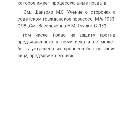
которое имеет процессуальные права, в
|См.: Шакзряи М.С. Учение о сторонах а
советском гражданское npoucccc. М.% 1933.
C.98. ;См.: Васильчсньо Н.М. Тзч же. С. 132.
том числе, право на защиту против
предъявленного к нему иска и не может
быть устранено из пропееса без согласия
лица, предъявившего иск.