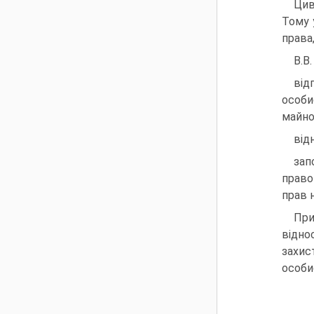
Цив
Тому 
права
В.В
від
особи
майно
від
зап
право
прав н
При
відно
захис
особи