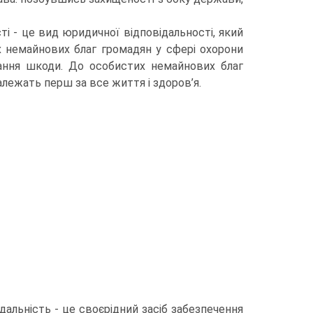
ті - це вид юридичної відповідальності, який
х немайнових благ громадян у сфері охорони
вання шкоди. До особистих немайнових благ
алежать перш за все життя і здоров’я.
альність - це своєрідний засіб забезпечення