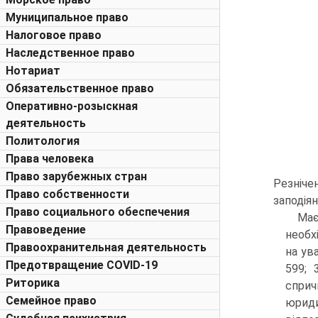
Муниципальное право
Налоговое право
Наследственное право
Нотариат
Обязательственное право
Оперативно-розыскная
деятельность
Политология
Права человека
Право зарубежных стран
Резніче
Право собственности
заподіян
Право социального обеспечения
Має
Правоведение
необх
Правоохранительная деятельность
на ув
Предотвращение COVID-19
599; 
Риторика
сприч
Семейное право
юриди