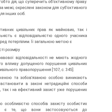
тобто дія, що суперечить об’єктивному праву.
 за межі, окреслені законом для суб’єктивного
я інших осіб.
ктивних цивільних прав як майнових, так і
ьність є відповідальністю одного учасника
ред потерпілим. Її загальною метою є
ті розміру
правової відповідальності не мають жодного
ого впливу допущеного порушення цивільних
цивільного правопорушення [107, с. 345].
женою та зобов’язаною особою виникають
 встановити в законі нетрадиційні способи
ю, так і на ефективний захист уже порушених
ою особливістю способів захисту особистих
в є те, що вони застосовуються до