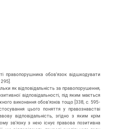
сті правопорушника обов’язок відшкодувати
295].
ільки як відповідальність за правопорушення,
зитивної відповідальності, під яким мається
жного виконання обов’язків тощо [338, с. 595-
застосування цього поняття у правознавстві
вову відповідальність, згідно з яким крім
ому зв’язку з нею існує правова позитивна