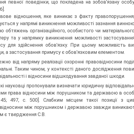
ння певної поведінки, що покладена на зобов’язану особ
6].
вове відношення, яке виникає з факту правопорушення
зується у напрямі виникнення можливості зазнання винно
ю обтяжень організаційного, особистого чи матеріальног
теру та у напрямку виникнення можливості застосуванн
су для здійснення обов’язку. При цьому можливість в
и, а застосування примусу є обов’язковим елементом.
ежно від напряму реалізації охоронні правовідносини под
ральні. Таким чином, у контексті даного дослідження пови
відальності і відносини відшкодування завданої шкоди.
кі науковці пропонували визначати юридичну відповідальні
ми права відносини між порушником та державою в особі у
-45; 497, с. 500]. Слабким місцем такої позиції з ци
відносини між порушником і державою завжди виникають ли
ім є твердження С.В.