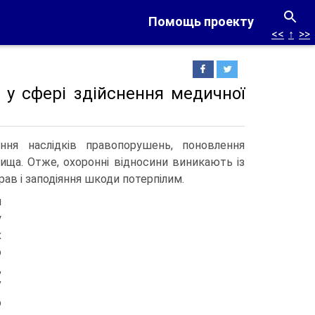
Помощь проекту
<<
↑
>>
 у сфері здійснення медичної
ня наслідків правопорушень, поновлення
ища. Отже, охоронні відносини виникають із
ав і заподіяння шкоди потерпілим.
й
у
х
о
,
У
о