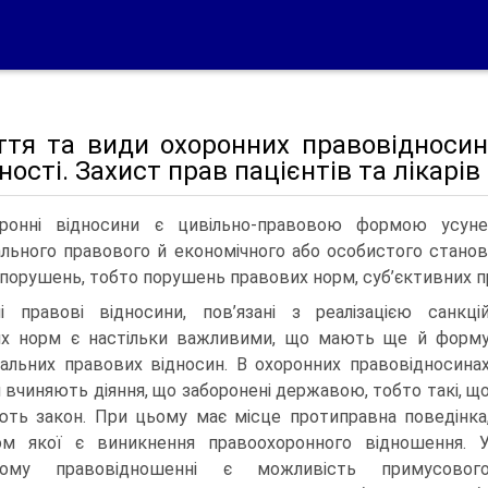
ття та види охоронних правовідносин
ності. Захист прав пацієнтів та лікарів
ронні відносини є цивільно-правовою формою усунен
льного правового й економічного або особистого станов
порушень, тобто порушень правових норм, суб’єктивних пр
і правові відносини, пов’язані з реалізацією санкці
их норм є настільки важливими, що мають ще й форм
альних правових відносин. В охоронних правовідносина
и вчиняють діяння, що заборонені державою, тобто такі, щ
ть закон. При цьому має місце протиправна поведінка
ом якої є виникнення правоохоронного відношення. 
ному правовідношенні є можливість примусовог