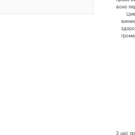
воно пер
Цив
виник
здоро
грома
З цієї 