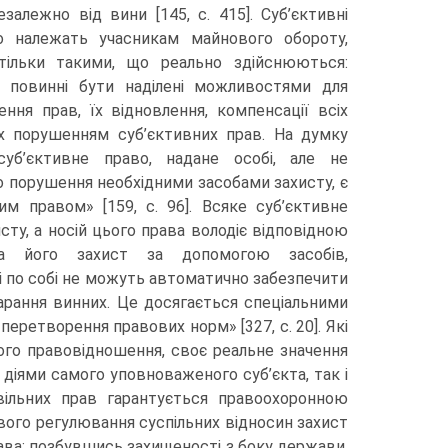
залежно від вини [145, с. 415]. Суб’єктивні
що належать учасникам майнового обороту,
тільки такими, що реально здійснюються:
в повинні бути наділені можливостями для
ння прав, їх відновлення, компенсації всіх
х порушенням суб’єктивних прав. На думку
«суб’єктивне право, надане особі, але не
о порушення необхідними засобами захисту, є
м правом» [159, с. 96]. Всяке суб’єктивне
исту, а носій цього права володіє відповідною
на його захист за допомогою засобів,
мі по собі не можуть автоматично забезпечити
карання винних. Це досягається спеціальними
ретворення правових норм» [327, с. 20]. Які
ного правовідношення, своє реальне значення
діями самого уповноваженого суб’єкта, так і
вільних прав гарантується правоохоронною
вого регулювання суспільних відносин захист
ава: позбувшись захищеності з боку держави,