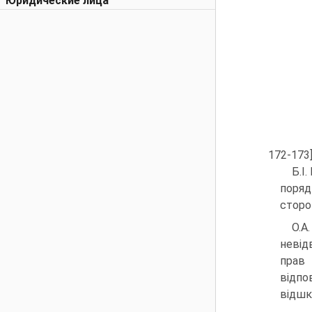
Юридические лица
172-173]
Б.І
поряд
сторон
О.А
невід
прав 
відпо
відшко