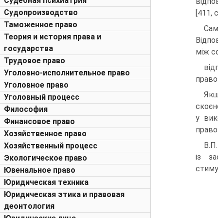
Судебная психиатрия
відпо
Судопроизводство
[411, c
Таможенное право
Сам
Теория и история права и
Відпо
государства
між с
Трудовое право
від
Уголовно-исполнительное право
правоп
Уголовное право
Якщ
Уголовный процесс
скоєн
Философия
у вик
Финансовое право
правом
Хозяйственное право
В.П
Хозяйственный процесс
із з
Экологическое право
стиму
Ювенальное право
Юридическая техника
Юридическая этика и правовая
деонтология