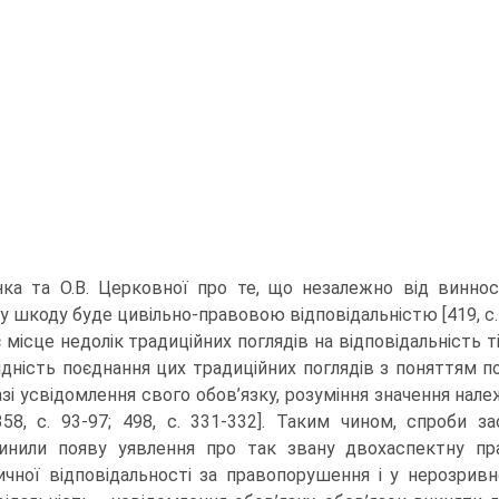
нка та О.В. Церковної про те, що незалежно від винно
у шкоду буде цивільно-правовою відповідальністю [419, с. 
 місце недолік традиційних поглядів на відповідальність т
ідність поєднання цих традиційних поглядів з поняттям по
азі усвідомлення свого обов’язку, розуміння значення нале
358, с. 93-97; 498, с. 331-332]. Таким чином, спроби 
инили появу уявлення про так звану двохаспектну пра
чної відповідальності за правопорушення і у нерозривн