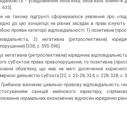
відальність - усвідомлення обов’язку, обов’язок вчиняти д
. 635].
е на такому підґрунті сформувалося уявлення про «подв
відно до цієї концепції на рівних засадах в праві існують
обою прояви категорії відповідальності: 1) позитивна (пр
повідальність; 2) негативна (ретроспективна) юридич
орушення) [338, с. 595-596].
о негативна (ретроспективна) юридична відповідальність
ого суб’єктом права правопорушення, то позитивна (прос
онанні обов’язку, що має на меті досягнення корисного
ірною діяльністю суб’єкта [32, с. 23-28; 324, с. 228; 328, с. 5
. Грибанов визначає цивільно-правову відповідальність «
астосуванням санкцій майнового характеру, спрямо
лювання нормальних економічних відносин юридично рівнопр