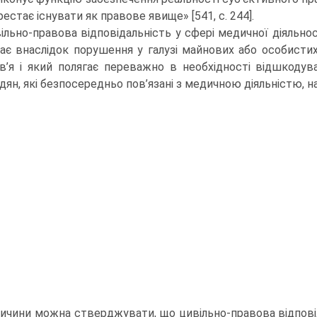
естає існувати як правове явище» [541, c. 244].
ільно-правова відповідальність у сфері медичної діяльнос
ає внаслідок порушення у галузі майнових або особисти
в’я і який полягає переважно в необхідності відшкоду
дян, які безпосередньо пов’язані з медичною діяльністю, н
причини можна стверджувати, що цивільно-правова відповід