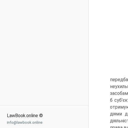
передба
неухиль
засобам
б суб’є
отримую
діями д
LawBook.online ©
діяльні
info@lawbook.online
права в