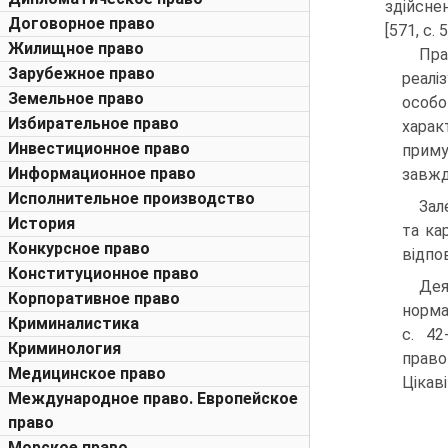
здійсне
Договорное право
[571, с. 5
Жилищное право
Пра
Зарубежное право
реалі
Земельное право
особо
Избирательное право
харак
Инвестиционное право
приму
Информационное право
завжд
Исполнительное производство
Зал
История
та ка
Конкурсное право
відпо
Конституционное право
Дея
Корпоративное право
норма
Криминалистика
с. 42
Криминология
право
Медицинское право
Цікав
Международное право. Европейское
право
Морское право