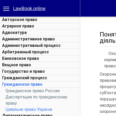
LawBook.online
Авторское право
Аграрное право
Адвокатура
Поня
Административное право
діяль
Административный процесс
Арбитражный процесс
Охо
Банковское право
норма
Вещное право
право
Государство и право
Охоронн
Гражданский процесс
правов
Гражданское право
процесу
Гражданское право России
суб’єкт
Диссертации по гражданскому
порушую
праву
наслідк
Цивільне право України
охорон
Дипломатическое право