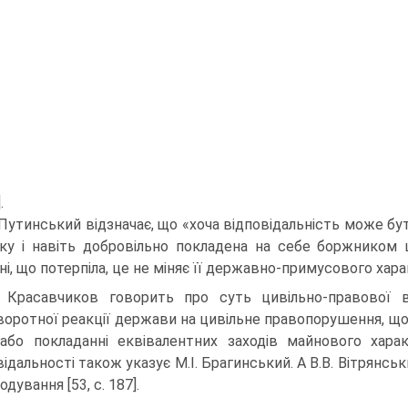
.
. Путинський відзначає, що «хоча відповідальність може б
ку і навіть добровільно покладена на себе боржником
і, що потерпіла, це не міняє її державно-примусового характ
. Красавчиков говорить про суть цивільно-правової в
воротної реакції держави на цивільне правопорушення, що
або покладанні еквівалентних заходів майнового харак
відальності також указує М.І. Брагинський. А В.В. Вітрянс
дування [53, с. 187].