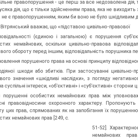
ільне правопорушення - це перш за все недозволена дія, 
усяка дія, що є тільки здійсненням права, яка не виходить
, не є правопорушенням, яким би воно не було шкідливим дл
. Вітрянський вважає, що «підставою цивільно-правової
повідальності (єдиною і загальною) є порушення суб’є
стих немайнових, оскільки цивільно-правова відповідал
вого обороту перед іншим, відповідальність порушника пе
новлення порушеного права на основі принципу відповіднос
одіяної шкоди або збитків. При застосуванні цивільно-
вого значення «шкідливі наслідки», з погляду негативн
а суспільні інтереси, «об’єктивні» і «суб’єктивні» сторони 
 порушенні особистих немайнових прав між уповнова
сні правовідносини охоронного характеру. Пропонують
ту цих прав, спрямованих як на запобігання їх порушенн
стих немайнових прав [249, с.
51-52]. Характерн
немайнових пра