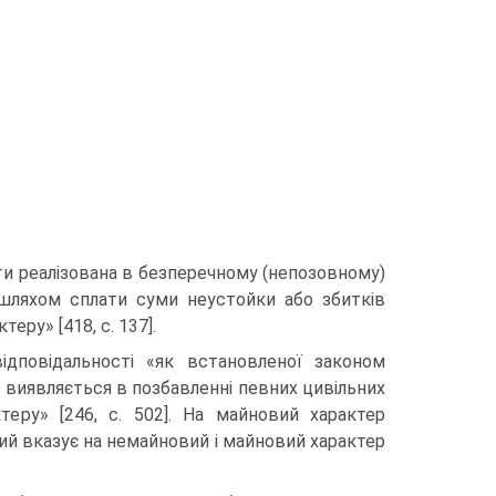
ути реалізована в безперечному (непозовному)
 шляхом сплати суми неустойки або збитків
еру» [418, с. 137].
ідповідальності «як встановленої законом
 виявляється в позбавленні певних цивільних
теру» [246, с. 502]. На майновий характер
ький вказує на немайновий і майновий характер