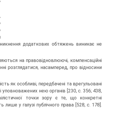
у
,
ю
о
я
иникнення додаткових обтяжень виникає не
іляються на правовідновлюючі, компенсаційні
нні розглядатися, насамперед, про відносини
сть як особливі, передбачені та врегульовані
повноважених нею органів [230, с. 356; 438,
вілістичної точки зору є те, що конкретні
ше у галузі публічного права [528, c. 178].