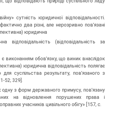
ії, що відповідають природі суспільного ладу
ійну» сутність юридичної відповідальності.
 фактично два різні, але нерозривно пов’язані
оспективна) юридична
на відповідальність (відповідальність за
 є виконанням обов’язку, що виник внаслідок
пективна) юридична відповідальність полягає
 для суспільства результату, пов’язаного з
1-52; 329].
як одну з форм державного примусу, пов’язану
ваних на відновлення порушених права і
авних учасників цивільного обігу» [157, с.