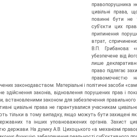
правопорушника не
цивільні права, 
повинні бути не 
суб’єкти цих пра
припинення поруше
втрат, спричинени
В.П. Грибанова: 
убезпечене від йог
лише декларативни
право підлягає зах
правомочністю 
чених законодавством. Матеріальні і політичні засоби «са
не здійснення законів, відновлення порушених прав і по
и, встановленими законом для забезпечення правильного пе
ктивні цивільні права не гарантувалися учасникам цивіль
ть тільки в тому випадку, якщо можуть бути захищені як 
ержавних та інших уповноважених органів. Захист ци
стю держави. На думку А.В. Цихоцького «в механізмі право
иконує функцію забезпечення реальності суб’єктивного пр