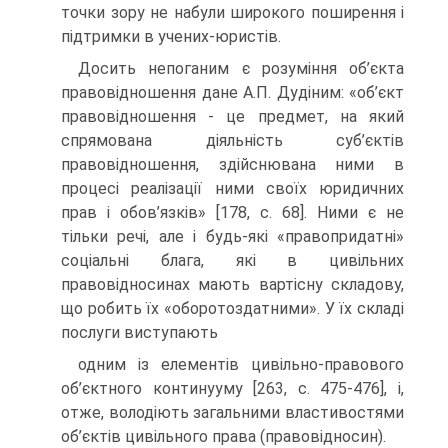
точки зору не набули широкого поширення і
підтримки в учених-юристів.
Досить непоганим є розуміння об’єкта
правовідношення дане А.П. Дудіним: «об’єкт
правовідношення - це предмет, на який
спрямована діяльність суб’єктів
правовідношення, здійснювана ними в
процесі реалізації ними своїх юридичних
прав і обов’язків» [178, с. 68]. Ними є не
тільки речі, але і будь-які «правопридатні»
соціальні блага, які в цивільних
правовідносинах мають вартісну складову,
що робить їх «оборотоздатними». У їх складі
послуги виступають
одним із елементів цивільно-правового
об’єктного континууму [263, с. 475-476], і,
отже, володіють загальними властивостями
об’єктів цивільного права (правовідносин).