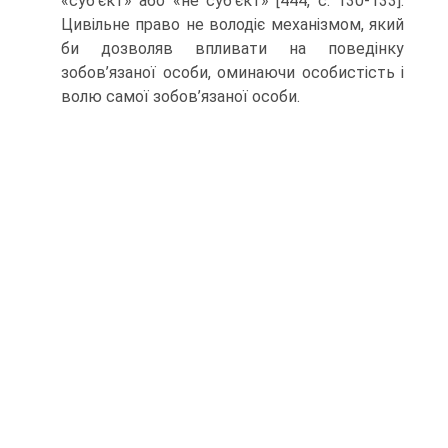
«суб’єкт» або «не суб’єкт» [444, с. 130-133].
Цивільне право не володіє механізмом, який
би дозволяв впливати на поведінку
зобов’язаної особи, оминаючи особистість і
волю самої зобов’язаної особи.