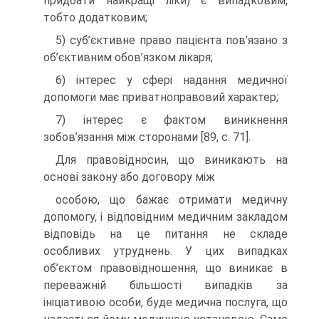
придбати найкращі ліки) є випадковим,
тобто додатковим;
5) суб’єктивне право пацієнта пов’язано з
об’єктивним обов’язком лікаря;
6) інтерес у сфері надання медичної
допомоги має приватноправовий характер;
7) інтерес є фактом виникнення
зобов’язання між сторонами [89, с. 71].
Для правовідносин, що виникають на
основі закону або договору між
особою, що бажає отримати медичну
допомогу, і відповідним медичним закладом
відповідь на це питання не складе
особливих утруднень. У цих випадках
об’єктом правовідношення, що виникає в
переважній більшості випадків за
ініціативою особи, буде медична послуга, що