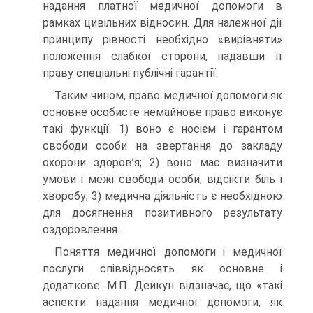
надання платної медичної допомоги в
рамках цивільних відносин. Для належної дії
принципу рівності необхідно «вирівняти»
положення слабкої сторони, надавши її
праву спеціальні публічні гарантії.
Таким чином, право медичної допомоги як
основне особисте немайнове право виконує
такі функції: 1) воно є носієм і гарантом
свободи особи на звертання до закладу
охорони здоров’я; 2) воно має визначити
умови і межі свободи особи, відсікти біль і
хворобу; 3) медична діяльність є необхідною
для досягнення позитивного результату
оздоровлення.
Поняття медичної допомоги і медичної
послуги співвідносять як основне і
додаткове. М.П. Дейкун відзначає, що «такі
аспекти надання медичної допомоги, як