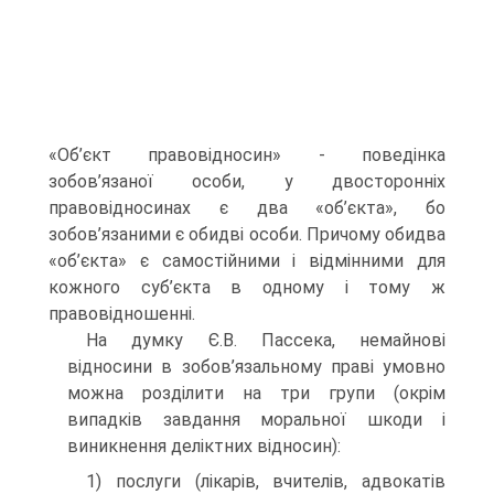
«Об’єкт правовідносин» - поведінка
зобов’язаної особи, у двосторонніх
правовідносинах є два «об’єкта», бо
зобов’язаними є обидві особи. Причому обидва
«об’єкта» є самостійними і відмінними для
кожного суб’єкта в одному і тому ж
правовідношенні.
На думку Є.В. Пассека, немайнові
відносини в зобов’язальному праві умовно
можна розділити на три групи (окрім
випадків завдання моральної шкоди і
виникнення деліктних відносин):
1) послуги (лікарів, вчителів, адвокатів