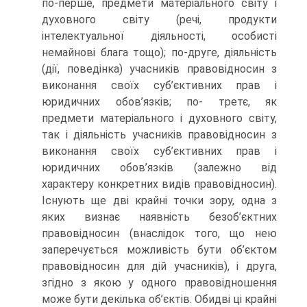
по-перше, предмети матеріального світу і
духовного світу (речі, продукти
інтелектуальної діяльності, особисті
немайнові блага тощо); по-друге, діяльність
(дії, поведінка) учасників правовідносин з
виконання своїх суб’єктивних прав і
юридичних обов’язків; по- третє, як
предмети матеріального і духовного світу,
так і діяльність учасників правовідносин з
виконання своїх суб’єктивних прав і
юридичних обов’язків (залежно від
характеру конкретних видів правовідносин).
Існують ще дві крайні точки зору, одна з
яких визнає наявність безоб’єктних
правовідносин (внаслідок того, що нею
заперечується можливість бути об’єктом
правовідносин для дій учасників), і друга,
згідно з якою у одного правовідношення
може бути декілька об’єктів. Обидві ці крайні