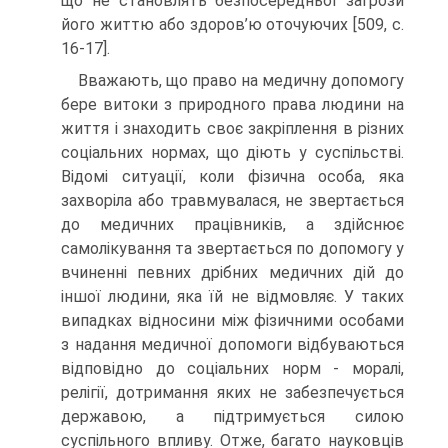
що не становлять безпосередньої загрози
його життю або здоров’ю оточуючих [509, с.
16-17].
Вважають, що право на медичну допомогу
бере витоки з природного права людини на
життя і знаходить своє закріплення в різних
соціальних нормах, що діють у суспільстві.
Відомі ситуації, коли фізична особа, яка
захворіла або травмувалася, не звертається
до медичних працівників, а здійснює
самолікування та звертається по допомогу у
вчиненні певних дрібних медичних дій до
іншої людини, яка їй не відмовляє. У таких
випадках відносини між фізичними особами
з надання медичної допомоги відбуваються
відповідно до соціальних норм - моралі,
релігії, дотримання яких не забезпечується
державою, а підтримується силою
суспільного впливу. Отже, багато науковців