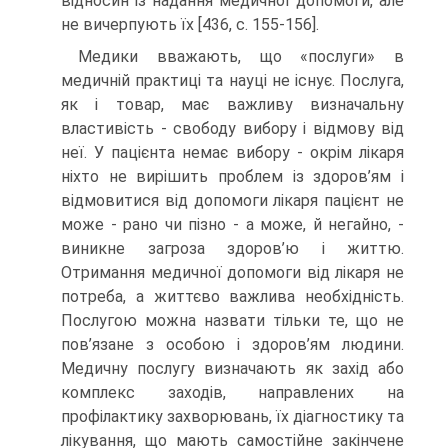
відносин із надання медичної допомоги, але
не вичерпують їх [436, с. 155-156].
Медики вважають, що «послуги» в
медичній практиці та науці не існує. Послуга,
як і товар, має важливу визначальну
властивість - свободу вибору і відмову від
неї. У пацієнта немає вибору - окрім лікаря
ніхто не вирішить проблем із здоров’ям і
відмовитися від допомоги лікаря пацієнт не
може - рано чи пізно - а може, й негайно, -
виникне загроза здоров’ю і життю.
Отримання медичної допомоги від лікаря не
потреба, а життєво важлива необхідність.
Послугою можна назвати тільки те, що не
пов’язане з особою і здоров’ям людини.
Медичну послугу визначають як захід або
комплекс заходів, направлених на
профілактику захворювань, їх діагностику та
лікування, що мають самостійне закінчене