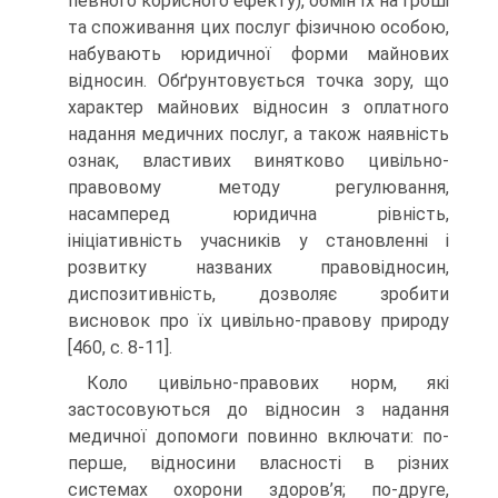
певного корисного ефекту), обмін їх на гроші
та споживання цих послуг фізичною особою,
набувають юридичної форми майнових
відносин. Обґрунтовується точка зору, що
характер майнових відносин з оплатного
надання медичних послуг, а також наявність
ознак, властивих винятково цивільно-
правовому методу регулювання,
насамперед юридична рівність,
ініціативність учасників у становленні і
розвитку названих правовідносин,
диспозитивність, дозволяє зробити
висновок про їх цивільно-правову природу
[460, с. 8-11].
Коло цивільно-правових норм, які
застосовуються до відносин з надання
медичної допомоги повинно включати: по-
перше, відносини власності в різних
системах охорони здоров’я; по-друге,