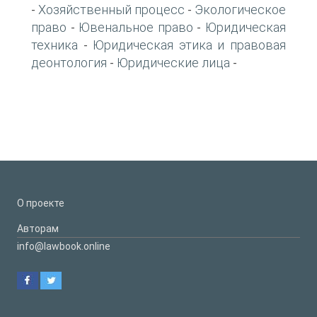
Хозяйственный процесс
Экологическое
-
-
право
Ювенальное право
Юридическая
-
-
техника
Юридическая этика и правовая
-
деонтология
Юридические лица
-
-
О проекте
Авторам
info@lawbook.online