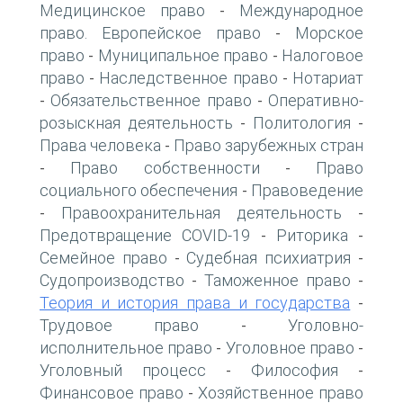
Медицинское право
Международное
-
право. Европейское право
Морское
-
право
Муниципальное право
Налоговое
-
-
право
Наследственное право
Нотариат
-
-
Обязательственное право
Оперативно-
-
-
розыскная деятельность
Политология
-
-
Права человека
Право зарубежных стран
-
Право собственности
Право
-
-
социального обеспечения
Правоведение
-
Правоохранительная деятельность
-
-
Предотвращение COVID-19
Риторика
-
-
Семейное право
Судебная психиатрия
-
-
Судопроизводство
Таможенное право
-
-
Теория и история права и государства
-
Трудовое право
Уголовно-
-
исполнительное право
Уголовное право
-
-
Уголовный процесс
Философия
-
-
Финансовое право
Хозяйственное право
-