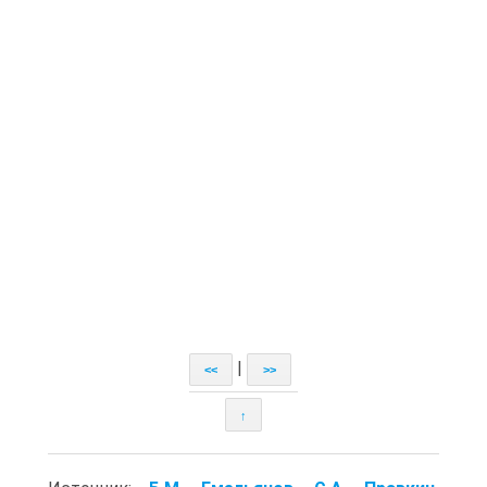
|
<<
>>
↑