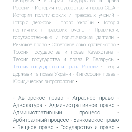
Беларусь
История государства и права
-
России
История государства и права США
-
-
История политических и правовых учений
-
Історія держави і права України
Історія
-
політичних і правових вчень
Правители,
-
государственные и политические деятели
-
Римское право
Советское законодательство
-
-
Теория государства и права Казахстана
-
Теория государства и права Р. Беларусь
-
Теория государства и права России
Теорія
-
держави та права України
Философия права
-
-
Юридическая антропология
-
Авторское право
Аграрное право
-
-
-
Адвокатура
Административное право
-
-
Административный процесс
-
Арбитражный процесс
Банковское право
-
Вещное право
Государство и право
-
-
-