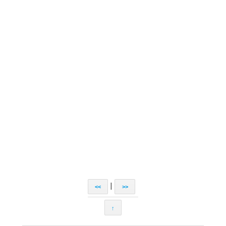
|
<<
>>
↑