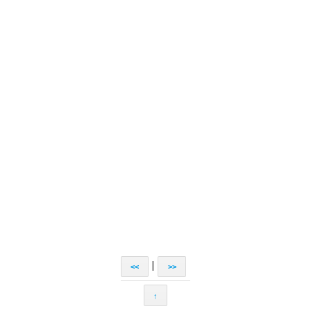
|
<<
>>
↑