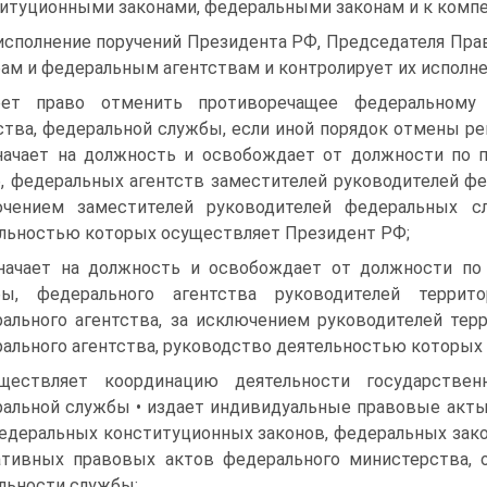
итуционными законами, федеральными законам и к комп
исполнение поручений Президента РФ, Председателя Пр
ам и федеральным агентствам и контролирует их исполне
ет право отменить противоречащее федеральному 
ства, федеральной службы, если иной порядок отмены р
начает на должность и освобождает от должности по 
, федеральных агентств заместителей руководителей фе
ючением заместителей руководителей федеральных сл
льностью которых осуществляет Президент РФ;
начает на должность и освобождает от должности по
бы, федерального агентства руководителей террит
ального агентства, за исключением руководителей тер
ального агентства, руководство деятельностью которых
уществляет координацию деятельности государстве
альной службы • издает индивидуальные правовые акты
едеральных конституционных законов, федеральных зако
тивных правовых актов федерального министерства,
льности службы;