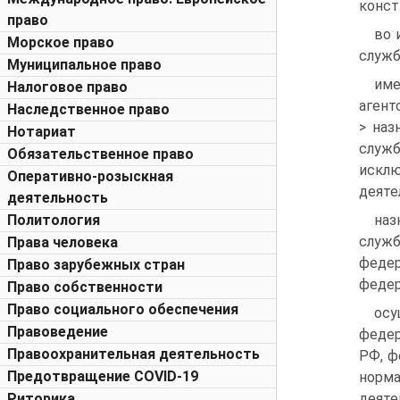
конст
право
во 
Морское право
служб
Муниципальное право
име
Налоговое право
агент
Наследственное право
> наз
Нотариат
служб
Обязательственное право
искл
Оперативно-розыскная
деяте
деятельность
Политология
наз
служ
Права человека
федер
Право зарубежных стран
федер
Право собственности
Право социального обеспечения
ос
Правоведение
федер
Правоохранительная деятельность
РФ, ф
Предотвращение COVID-19
норма
Риторика
деяте