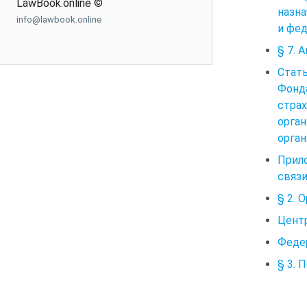
LawBook.online ©
назн
info@lawbook.online
и фед
§ 7. 
Стат
Фонд
стра
орга
орга
Прил
связи
§ 2. 
Цент
Федер
§ 3. 