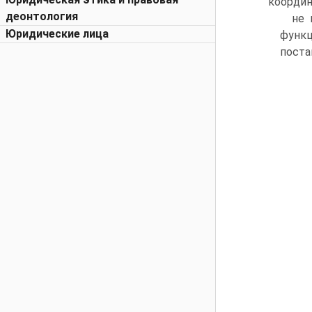
координ
деонтология
не 
Юридические лица
функ
поста