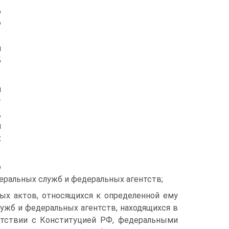
о
Ф
и
б
я
т
,
й
х
о
ральных служб и федеральных агентств;
х актов, относящихся к определенной ему
ужб и федеральных агентств, находящихся в
ветствии с Конституцией РФ, федеральными