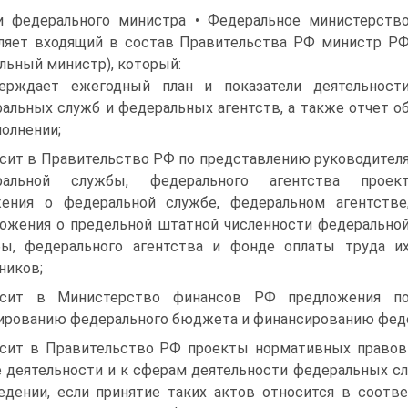
и федерального министра • Федеральное министерств
ляет входящий в состав Правительства РФ министр Р
льный министр), который:
ерждает ежегодный план и показатели деятельност
альных служб и федеральных агентств, а также отчет о
полнении;
сит в Правительство РФ по представлению руководител
ральной службы, федерального агентства проек
ения о федеральной службе, федеральном агентстве
ожения о предельной штатной численности федерально
ы, федерального агентства и фонде оплаты труда и
ников;
осит в Министерство финансов РФ предложения п
рованию федерального бюджета и финансированию феде
сит в Правительство РФ проекты нормативных правовы
 деятельности и к сферам деятельности федеральных сл
едении, если принятие таких актов относится в соот