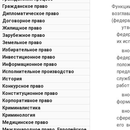
Гражданское право
Функци
Дипломатическое право
возглав
(федера
Договорное право
утв
Жилищное право
федер
Зарубежное право
их ис
Земельное право
Избирательное право
вно
Инвестиционное право
феде
Информационное право
полож
Исполнительное производство
предл
служб
История
работ
Конкурсное право
Конституционное право
вн
Корпоративное право
форми
Криминалистика
вно
Криминология
сфере
Медицинское право
его в
Международное право. Европейское