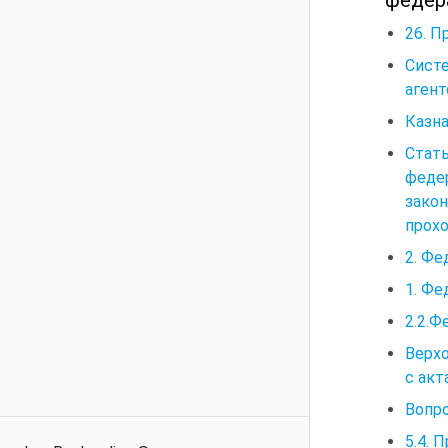
26. П
Сист
агент
Казна
Стать
феде
зако
прох
2. Ф
1. Фе
2.2.
Верх
с акт
Вопр
5.4. 