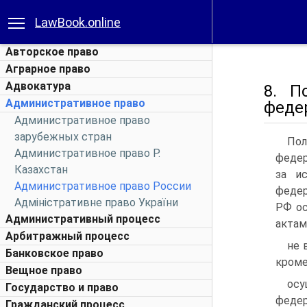
LawBook.online
Авторское право
Аграрное право
Адвокатура
8. П
Административное право
феде
Административное право
зарубежных стран
Пол
Административное право Р.
федер
Казахстан
за и
Административное право России
федер
Адміністративне право України
РФ ос
Административный процесс
актам
Арбитражный процесс
не 
Банковское право
кроме
Вещное право
осу
Государство и право
федер
Гражданский процесс