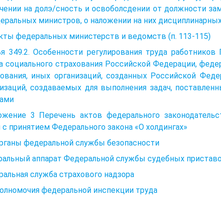
ачении на долэ/сность и освоболсдении от должности з
еральных министров, о наложении на них дисциплинарных
Акты федеральных министерств и ведомств (п. 113-115)
ья 349.2. Особенности регулирования труда работников
а социального страхования Российской Федерации, феде
хования, иных организаций, созданных Российской Феде
низаций, создаваемых для выполнения задач, поставле
нами
ожение 3 Перечень актов федерального законодатель
 с принятием Федерального закона «О холдингах»
Органы федеральной службы безопасности
ральный аппарат Федеральной службы судебных приставо
альная служба страхового надзора
Полномочия федеральной инспекции труда