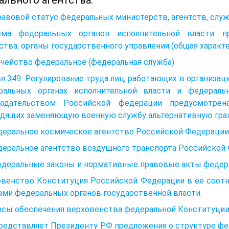
равовой статус федеральных министерств, агентств, слу
ема федеральных органов исполнительной власти: пр
ства, органы государствен­ного управления (общая характе
чейство федеральное (федеральная служба)
я 349. Регулирование труда лиц, работающих в организа
ральных органах исполнительной власти и федераль
нодательством Российской федерации предусмотрен
одящих заменяющую военную службу альтернативную гр
едеральное космическое агентство Российской Федерации
деральное агентство воздушного транспорта Российской
Федеральные законы и нормативные правовые акты федер
овенство Конституция Российской Федерации в ее соот
ами федеральных органов государственной власти.
осы обеспечения верховенства федеральной Конституции
Представляет Президенту РФ предложения о структуре фе