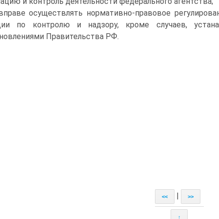
ацию и контроль деятельности федерального агентства;
вправе осуществлять нормативно-правовое регулирова
ции по контролю и надзору, кроме случаев, устан
новлениями Правительства РФ.
|
<<
>>
↑