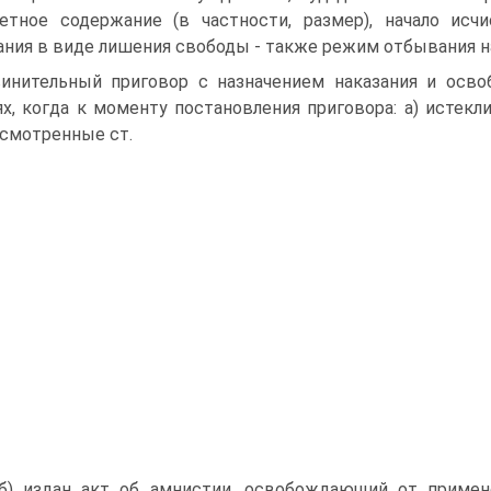
етное содержание (в частности, размер), начало исчи
ания в виде лишения свободы - также режим отбывания н
инительный приговор с назначением наказания и осв
ях, когда к моменту постановления приговора: а) истекл
смотренные ст.
б) издан акт об амнистии, освобождающий от примене