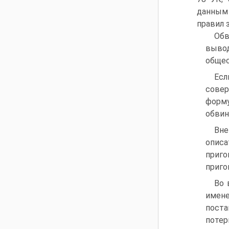
данным 
правил 
Обв
вывод
общес
Есл
сове
форму
обвин
Вне
описа
приго
приго
Во 
имен
поста
потер