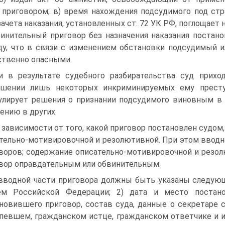
приговором; в) время нахождения подсудимого под стр
зачета наказания, установленных ст. 72 УК РФ, поглощает
инительный приговор без назначения наказания постанов
у, что в связи с изменением обстановки подсудимый 
твенно опасными.
и в результате судебного разбирательства суд прих
ршении лишь некоторых инкриминируемых ему престу
лирует решения о признании подсудимого виновным в о
ению в других.
 зависимости от того, какой приговор постановлен судом,
тельно-мотивировочной и резолютивной. При этом вводна
воров; содержание описательно-мотивировочной и резолю
вор оправдательным или обвинительным.
вводной части приговора должны быть указаны следующ
ем Российской Федерации; 2) дата и место постанов
новившего приговор, состав суда, данные о секретаре с
певшем, гражданском истце, гражданском ответчике и их