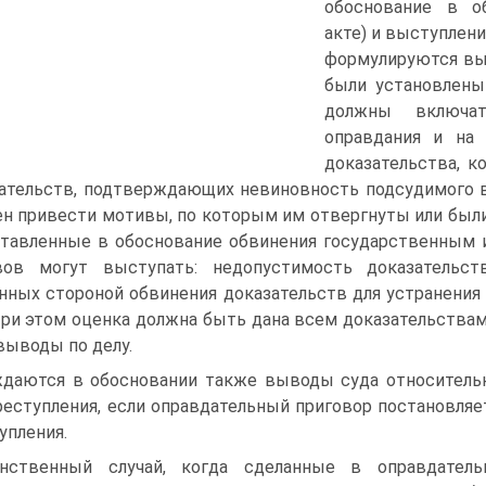
обоснование в о
акте) и выступлени
формулируются выв
были установлены
должны включа
оправдания и на
доказательства, к
ательств, подтверждающих невиновность подсудимого в
н привести мотивы, по которым им отвергнуты или был
тавленные в обоснование обвинения государственным и
вов могут выступать: недопустимость доказательств
нных стороной обвинения доказательств для устранения
 При этом оценка должна быть дана всем доказательства
выводы по делу.
даются в обосновании также выводы суда относительн
реступления, если оправдательный приговор постановляе
упления.
инственный случай, когда сделанные в оправдател