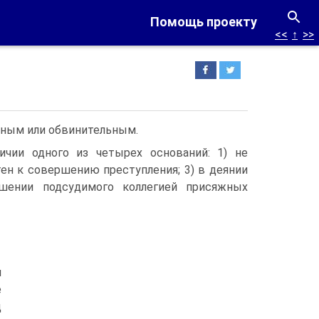
Помощь проекту
<<
↑
>>
ьным или обвинительным.
ичии одного из четырех оснований: 1) не
ен к совершению преступления; 3) в деянии
ошении подсудимого коллегией присяжных
я
е
д