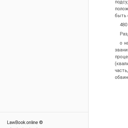
подсу
полож
быть 
480
Раз
о н
зван
проце
(квал
часть
обвин
LawBook.online ©