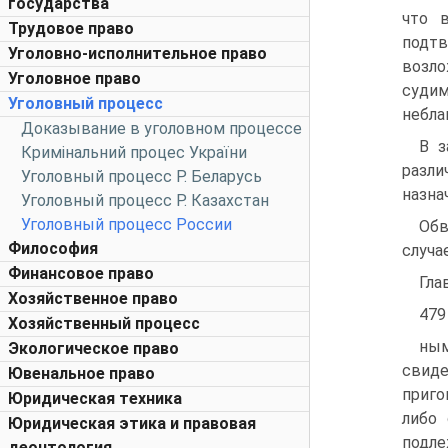
государства
что 
Трудовое право
подт
Уголовно-исполнительное право
возло
Уголовное право
судим
Уголовный процесс
небла
Доказывание в уголовном процессе
В з
Кримінальний процес України
разли
Уголовный процесс Р. Беларусь
назна
Уголовный процесс Р. Казахстан
Уголовный процесс России
Обв
Философия
случа
Финансовое право
Гла
Хозяйственное право
479
Хозяйственный процесс
ным
Экологическое право
свиде
Ювенальное право
приго
Юридическая техника
либо 
Юридическая этика и правовая
подле
деонтология