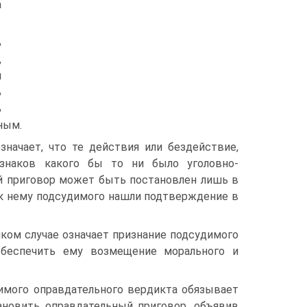
а
ь
,
и
ь
ь
ным.
значает, что те действия или бездействие,
знаков какого бы то ни было уголовно-
й приговор может быть постановлен лишь в
 к нему подсудимого нашли подтверждение в
яком случае означает признание подсудимого
обеспечить ему возмещение морального и
мого оправдательного вердикта обязывает
ановить оправдательный приговор, объявив