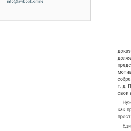
info@lawbook.online
доказ
долже
предс
моти
собра
т. д.
свои 
Нуж
как п
прест
Ед