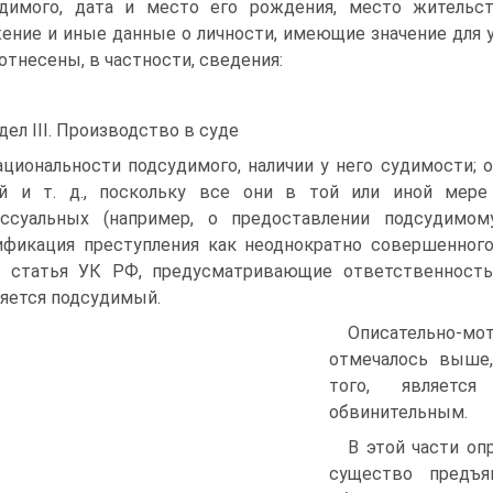
димого, дата и место его рождения, место жительст
ение и иные данные о личности, имеющие значение для у
отнесены, в частности, сведения:
дел III. Производство в суде
ациональности подсудимого, наличии у него судимости; 
ий и т. д., поскольку все они в той или иной мер
ссуальных (например, о предоставлении подсудимом
ификация преступления как неоднократно совершенного, 
, статья УК РФ, предусматривающие ответственность
яется подсудимый.
Описательно-мо
отмечалось выше,
того, являетс
обвинительным.
В этой части оп
существо предъя