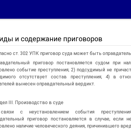
Виды и содержание приговоров
ласно ст. 302 УПК приговор суда может быть оправдател
авдательный приговор постановляется судом при нал
овлено событие преступления; 2) подсудимый не причаст
удимого отсутствует состав преступления; 4) в отн
ателей вынесен оправдательный вердикт.
дел III. Производство в суде
связи с неустановлением события преступлени
дательный приговор постановляется в случае, если н
овлено наличие человеческого деяния, причинившего вре