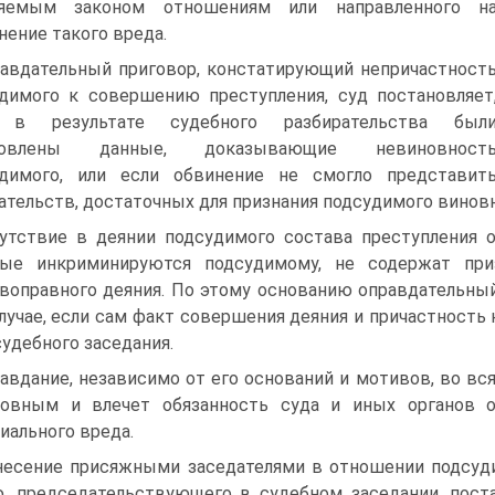
няемым законом отношениям или направленного н
нение такого вреда.
авдательный приговор, констатирующий непричастност
димого к совершению преступления, суд постановляет
 в результате судебного разбирательства был
новлены данные, доказывающие невиновност
удимого, или если обвинение не смогло представит
ательств, достаточных для признания подсудимого винов
утствие в деянии подсудимого состава преступления о
рые инкриминируются подсудимому, не содержат при
воправного деяния. По этому основанию оправдательны
лучае, если сам факт совершения деяния и причастность
судебного заседания.
авдание, независимо от его оснований и мотивов, во вс
новным и влечет обязанность суда и иных органов 
иального вреда.
есение присяжными заседателями в отношении подсуди
, председательствующего в судебном заседании, пост