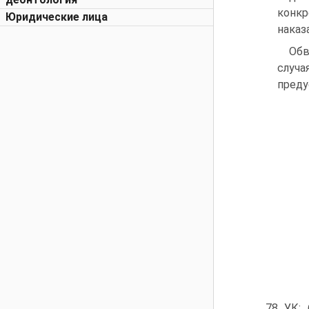
конкр
Юридические лица
наказ
Обв
случа
преду
78 УК; 