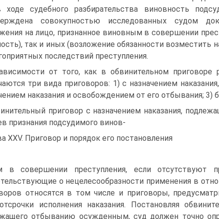
в ходе судебного разбирательства виновность подс
верждена совокупностью исследованных судом док
жения на лицо, признанное виновным в совершении прест
ость), так и иных (возложение обязанности возместить н
гоприятных последствий преступления.
ависимости от того, как в обвинительном приговоре 
чаются три вида приговоров: 1) с назначением наказани
чением наказания и освобождением от его отбывания; 3) б
инительный приговор с назначением наказания, подлеж
ев признания подсудимого винов-
ва XXV. Приговор и порядок его постановления
 в совершении преступления, если отсутствуют пр
тельствующие о нецелесообразности применения в отнош
воров относятся в том числе и приговоры, предусмат
отсрочки исполнения наказания. Постановляя обвинит
жащего отбыванию осужденным, суд должен точно опре