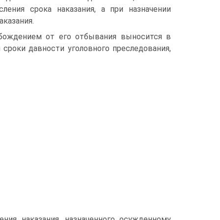
сления срока наказания, а при назначении
аказания.
обождением от его отбывания выносится в
и сроки давности уголовного преследования,
ния наказания, назначенного осужденному