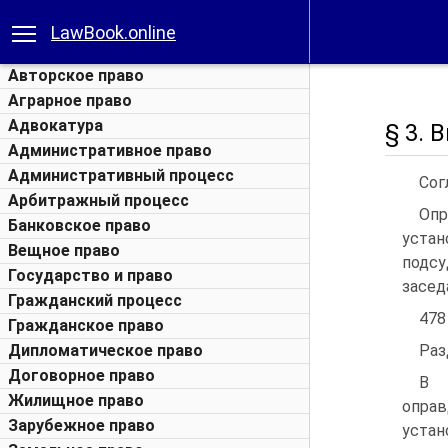
LawBook.online
Авторское право
Аграрное право
Адвокатура
§ 3. 
Административное право
Административный процесс
Сог
Арбитражный процесс
Опр
Банковское право
устан
Вещное право
подс
Государство и право
засед
Гражданский процесс
478
Гражданское право
Дипломатическое право
Раз
Договорное право
В 
Жилищное право
оправ
Зарубежное право
устан