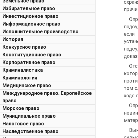
Земельное право
охра
Избирательное право
причи
Инвестиционное право
Опр
Информационное право
подсу
Исполнительное производство
если
История
уста
Конкурсное право
подс
Конституционное право
доказ
Корпоративное право
Отс
Криминалистика
кото
Криминология
проти
Медицинское право
том с
Международное право. Европейское
ходе 
право
Опр
Морское право
неви
Муниципальное право
матер
Налоговое право
Вын
Наследственное право
судью