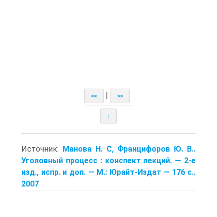
|
<<
>>
↑
Источник:
Манова Н. С, Францифоров Ю. В..
Уголовный процесс : конспект лекций. — 2-е
изд., испр. и доп. — М.: Юрайт-Издат — 176 с..
2007