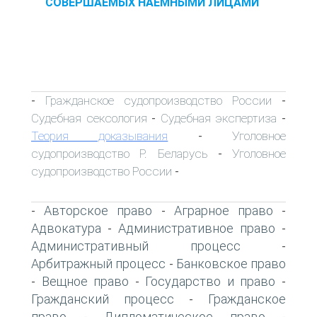
СОВЕРШАЕМЫХ НАЕМНЫМИ ЛИЦАМИ
Гражданское судопроизводство России
-
-
Судебная сексология
Судебная экспертиза
-
-
Теория доказывания
Уголовное
-
судопроизводство Р. Беларусь
Уголовное
-
судопроизводство России
-
Авторское право
Аграрное право
-
-
-
Адвокатура
Административное право
-
-
Административный процесс
-
Арбитражный процесс
Банковское право
-
Вещное право
Государство и право
-
-
-
Гражданский процесс
Гражданское
-
право
Дипломатическое право